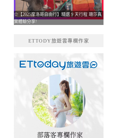
☆【2025摩洛哥自由行】精選 9 天行程 珊莎真
實體驗分享!
ETTODY旅遊雲專欄作家