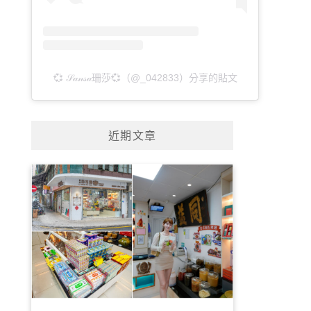
💞 𝒮𝒶𝓃𝓈𝒶珊莎💞（@_042833）分享的貼文
近期文章