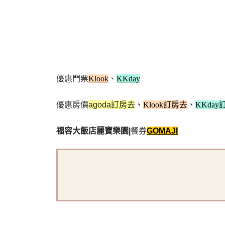
優惠門票
Klook
、
KKday
優惠房價
agoda訂房去
、
Klook訂房去
、
KKda
福容大飯店麗寶樂園
|
餐券
GOMAJI