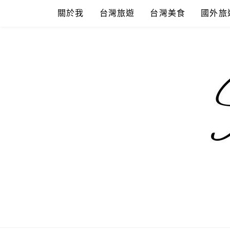
Skip
關於我
台灣旅遊
台灣美食
國外旅
to
content
混血珊莎的
國內外旅遊-住宿-美食-分享