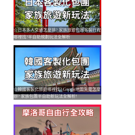
☆日本多人交通怎麼排? 家族旅遊包團客製行程
哪裡找?半自助規劃玩法全解析
☆韓國客製化旅遊哪裡找? Google地圖失靈怎麼
辦? 家族包團半自助新玩法全解析!