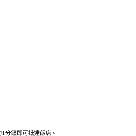
約1分鐘即可抵達飯店。