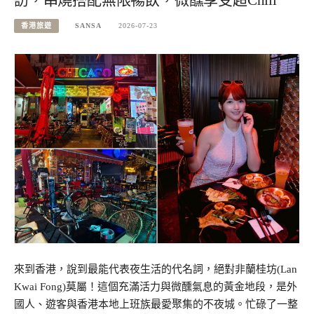
訪，串燒搭配無限暢飲，微醺享受超Chill
香港旅遊
SANSA
2026-07-23
來到香港，說到最能代表夜生活的代名詞，絕對非蘭桂坊(Lan
Kwai Fong)莫屬！這個充滿活力與微醺氣息的黃金地段，是外
國人、遊客與香港本地上班族最愛聚集的不夜城。忙碌了一整