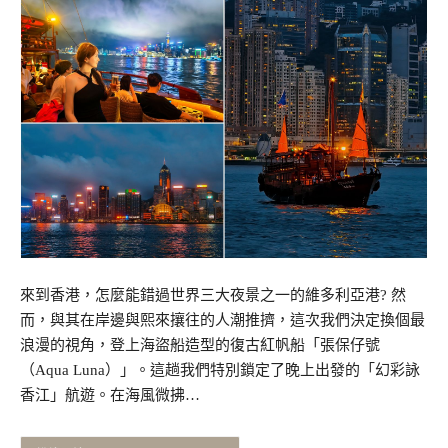
來到香港，怎麼能錯過世界三大夜景之一的維多利亞港? 然
而，與其在岸邊與熙來攘往的人潮推擠，這次我們決定換個最
浪漫的視角，登上海盜船造型的復古紅帆船「張保仔號
（Aqua Luna）」。這趟我們特別鎖定了晚上出發的「幻彩詠
香江」航遊。在海風微拂…