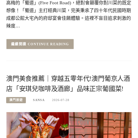
高梅的「蜀道」(Five Foot Road)，絕對會顛覆你對川菜的既定
想像！「蜀道」主打經典川菜，完美秉承了四十年代民國時期
成都公館大宅內的府邸宴會佳餚體驗。這裡不盲目追求刺激的
辣度…
CONTINUE READING
澳門美食推薦｜穿越五零年代!澳門葡京人酒
店「安琪兒咖啡及酒廊」品味正宗葡國菜!
澳門旅遊
SANSA
2026-07-28