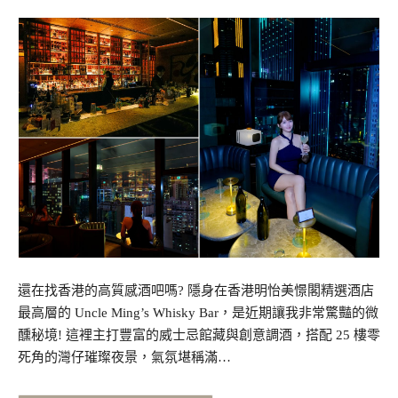
還在找香港的高質感酒吧嗎? 隱身在香港明怡美憬閣精選酒店
最高層的 Uncle Ming’s Whisky Bar，是近期讓我非常驚豔的微
醺秘境! 這裡主打豐富的威士忌館藏與創意調酒，搭配 25 樓零
死角的灣仔璀璨夜景，氣氛堪稱滿…