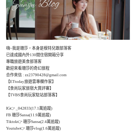
嗨~我是珊莎，本身是模特兒跟部落客
已達成國內外130間住宿開箱分享
專職旅遊美食部落客
歡迎來看珊莎的奇幻旅程
合作來信 :
zz23790428@gmail.com
【ETtoday旅遊雲專欄作家】
【食尚玩家旅宿大賞評審】
【TVBS食尚玩家駐站部落客】
IG👉
_042833(17.1萬追蹤)
FB
珊莎Sansa(11.9萬追蹤)
Tiktok👉
珊莎Sansa(2.4萬追蹤)
Youtube👉
珊莎vlog(1.6萬追蹤)