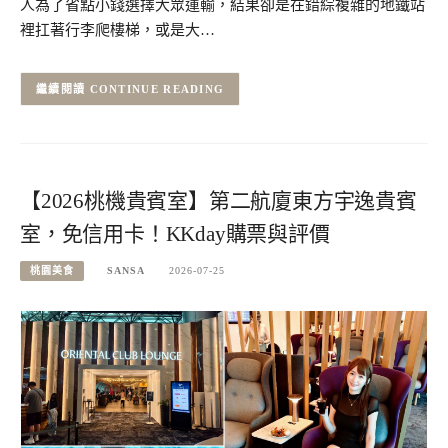
人為了省點小錢選擇大眾運輸，結果卻是在錯綜複雜的地鐵站
裡扛著行李爬樓梯，或是大…
CONTINUE READING
【2026桃機貴賓室】第二航廈東方宇逸貴賓
室，免信用卡！KKday購票與評價
桃園美食
SANSA
2026-07-25