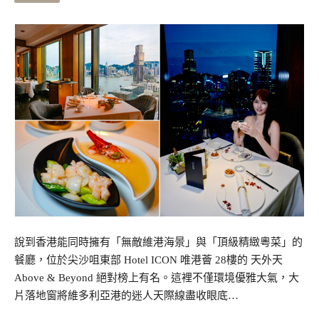
說到香港能同時擁有「無敵維港海景」與「頂級精緻粵菜」的
餐廳，位於尖沙咀東部 Hotel ICON 唯港薈 28樓的 天外天
Above & Beyond 絕對榜上有名。這裡不僅環境優雅大氣，大
片落地窗將維多利亞港的迷人天際線盡收眼底…