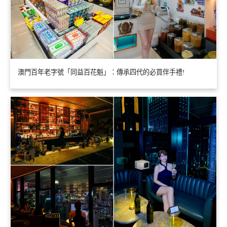
澳門百年老字號「同益百花魁」：傳承四代的必買伴手禮!