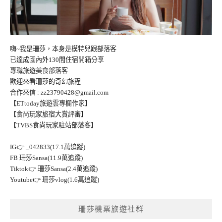
嗨~我是珊莎，本身是模特兒跟部落客
已達成國內外130間住宿開箱分享
專職旅遊美食部落客
歡迎來看珊莎的奇幻旅程
合作來信 :
zz23790428@gmail.com
【ETtoday旅遊雲專欄作家】
【食尚玩家旅宿大賞評審】
【TVBS食尚玩家駐站部落客】
IG👉
_042833(17.1萬追蹤)
FB
珊莎Sansa(11.9萬追蹤)
Tiktok👉
珊莎Sansa(2.4萬追蹤)
Youtube👉
珊莎vlog(1.6萬追蹤)
珊莎機票旅遊社群