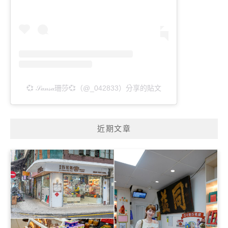
💞 𝒮𝒶𝓃𝓈𝒶珊莎💞（@_042833）分享的貼文
近期文章