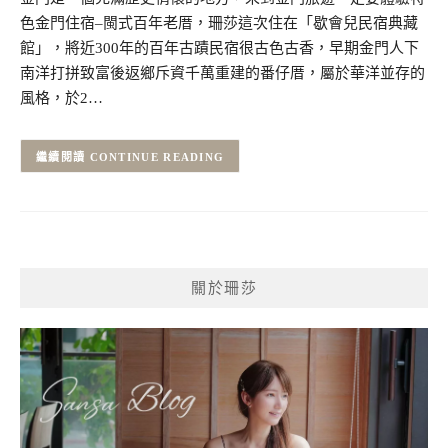
色金門住宿–閩式百年老厝，珊莎這次住在「歇會兒民宿典藏
館」，將近300年的百年古蹟民宿很古色古香，早期金門人下
南洋打拼致富後返鄉斥資千萬重建的番仔厝，屬於華洋並存的
風格，於2…
CONTINUE READING
關於珊莎