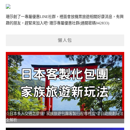
珊莎創了一專屬優惠LINE社群，裡面會放機票旅遊相關好康消息，有興
趣的朋友，趕緊來加入吧!
珊莎專屬優惠社群
(通關密碼042833)
懶人包
☆日本多人交通怎麼排? 家族旅遊包團客製行程哪裡找?半自助規劃玩法
全解析