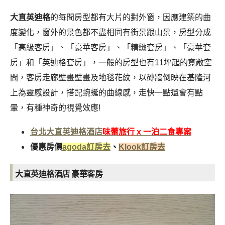
大直英迪格
的每間房型都有大片的對外窗，因應建築的曲
度變化，窗外的景色都不盡相同有街景跟山景，房型分成
「高級客房」、「豪華客房」、「精緻套房」、「豪華套
房」和「英迪格套房」，一般的房型也有11坪起的寬敞空
間，客房走廊壁畫壁畫及地毯花紋，以磚牆倒映在基隆河
上為靈感設計，
搭配蜿蜒的曲線感，走快一點還會有點
暈，有種神奇的視覺效應!
台北大直英迪格酒店
味蕾旅行 x 一泊二食專案
優惠房價
agoda訂房去
、
Klook訂房去
大直英迪格酒店 豪華客房