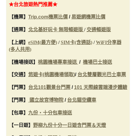
★台北旅遊熱門推薦★
【機票】
Trip.com機票比價
/
易遊網機票比價
【通票】
北北基好玩卡 無限暢遊版
/
交通暢遊版
【上網】
eSIM(最方便)
/
SIM卡(含通話)
/
WiFI分享器
(多人共用)
【機場接送】
桃園機場專車接送
/
機場巴士接送
【交通】
悠遊卡(桃園機場領取)
/
台北雙層觀光巴士車票
【門票】
台北101觀景台門票
/
101 天際線雲端漫步體驗
【門票】
國立故宮博物院
/
台北貓空纜車
【包車】
九份・十分包車接送
【一日遊】
野柳九份十分一日遊含門票＆天燈