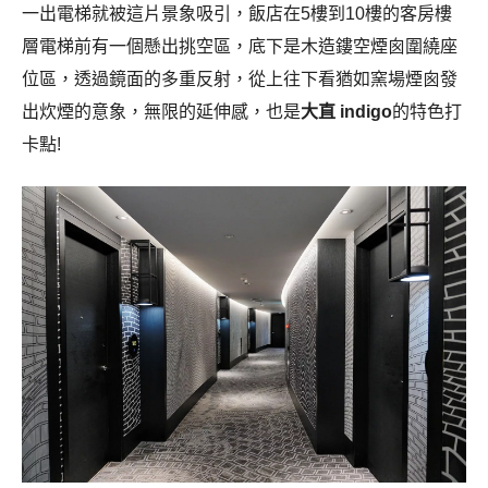
一出電梯就被這片景象吸引，飯店在5樓到10樓的客房樓
層電梯前有一個懸出挑空區，底下是木造鏤空煙囪圍繞座
位區，透過鏡面的多重反射，從上往下看猶如窯場煙囪發
出炊煙的意象，無限的延伸感，也是
大直 indigo
的特色打
卡點!