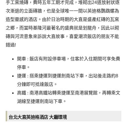
手工窯燒磚，費時五年工期才完成，堆砌出24道放射狀逐
次漸退的立面磚牆，也是全球唯一一間以英迪格鸚鵡螺為
造型靈感的酒店。由於日治時期的大直是盛產紅磚的瓦窯
之鄉，而當時基隆河最著名的盛典就是划龍舟，因此以砌
磚與河流意象來訴說大直故事，喜愛潮流飯店的朋友不能
錯過!
開車 :
飯店有附設停車場，住客於入住期間可享免費
停車。
捷運 :
搭乘捷運到捷運劍南站下車，出站後走路約8
分鐘即可抵達飯店。
高鐵 : 南港高鐵站轉乘捷運至南港展覽館，再轉乘文
湖線至
捷運劍南站下車。
台北大直英迪格酒店 大廳環境