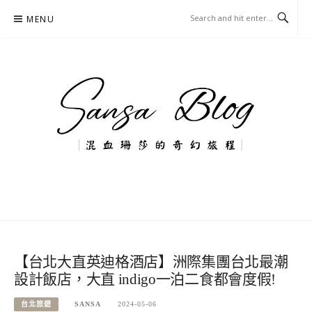
Skip
MENU
to
content
混血珊莎的奇幻旅程
國內外旅遊-住宿-美食-分享
【台北大直英迪格酒店】洲際集團台北最潮
設計飯店，大直 indigo一泊二食都會度假!
台北旅遊
SANSA
2024-05-06