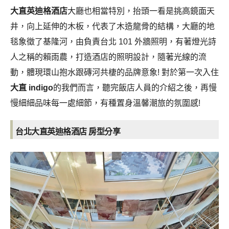
大直英迪格酒店
大廳也相當特別，抬頭一看是挑高鏡面天
井，向上延伸的木板，代表了木造龍骨的結構，大廳的地
毯象徵了基隆河，由負責台北 101 外牆照明，有著燈光詩
人之稱的賴雨農，打造酒店的照明設計，隨著光線的流
動，體現環山抱水跟磚河共棲的品牌意象! 對於第一次入住
大直 indigo
的我們而言，聽完飯店人員的介紹之後，再慢
慢細細品味每一處細節，有種置身溫馨潮旅的氛圍感!
台北大直英迪格酒店 房型分享