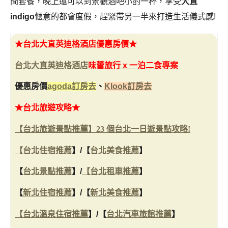
間套餐，晚上還可以到景觀酒吧小酌一杯，享受
大直
indigo
愜意的都會度假，趕緊帶另一半來打造生活儀式感!
★
台北大直英迪格酒店優惠房價
★
台北大直英迪格酒店
味蕾旅行 x 一泊二食專案
優惠房價
agoda訂房去
、
Klook訂房去
★台北旅遊攻略★
【台北旅遊景點推薦】23 個台北一日遊景點攻略!
【
台北住宿推薦
】
/
【
台北美食推薦
】
【
台北景點推薦
】/
【
台北租車推薦
】
【
新北住宿推薦
】/
【
新北美食推薦
】
【
台北溫泉住宿推薦
】/
【
台北汽車旅館推薦
】