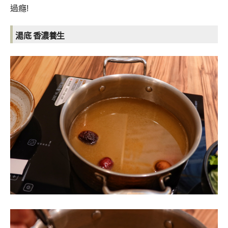
過癮!
湯底 香濃養生