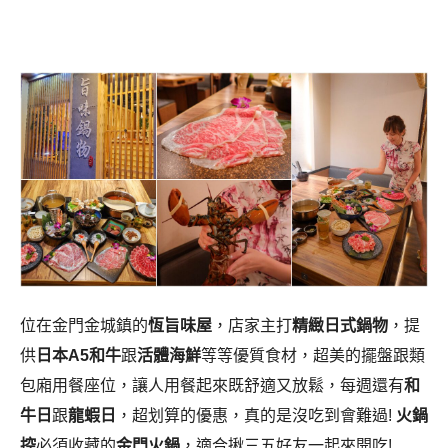
位在金門金城鎮的
恆旨味屋
，店家主打
精緻日式鍋物
，提
供
日本A5和牛
跟
活體海鮮
等等優質食材，超美的擺盤跟類
包廂用餐座位，讓人用餐起來既舒適又放鬆
，每週還有
和
牛日
跟
龍蝦日
，超划算的優惠，真的是沒吃到會難過!
火鍋
控
必須收藏的
金門火鍋
，適合揪三五好友一起來開吃!