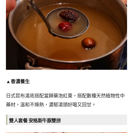
▲香濃養生
日式昆布湯底搭配當歸藥泡紅棗，搭配數種天然植物性中
藥材，溫和不燥熱，濃郁湯頭好喝又回甘。
雙人套餐 安格斯牛豚雙拼