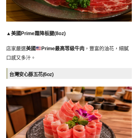
▲美國Prime霜降板腱(8oz)
店家嚴選
美國
Prime最高等級牛肉
，豐富的油花，細膩
口感又多汁。
台灣安心豚五花(6oz)