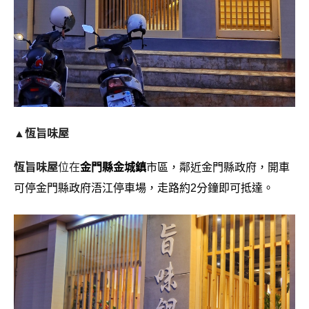
▲
恆旨味屋
恆旨味屋
位在
金門縣金城鎮
市區，鄰近金門縣政府，開車
可停金門縣政府浯江停車場，走路約2分鐘即可抵達。