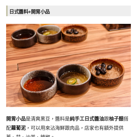
日式醬料+開胃小品
開胃小品
是清爽黑豆，醬料是
純手工日式醬油
跟
柚子醋
搭
配
蘿蔔泥
，可以用來沾海鮮跟肉品，店家也有額外提供