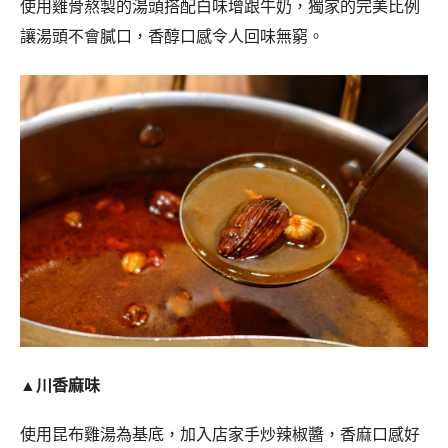
使用雞骨熬製的湯頭搭配白味增跟牛奶，獨家的完美比例
讓湯頭不會膩口，香醇口感令人回味無窮。
▲川香麻味
使用昆布雞湯為基底，加入店家手炒辣椒醬，香麻口感好