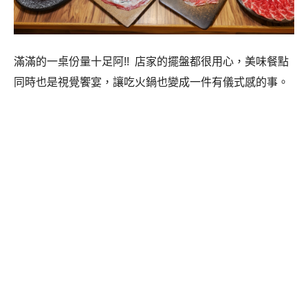
滿滿的一桌份量十足阿!! 店家的擺盤都很用心，美味餐點
同時也是視覺饗宴，讓吃火鍋也變成一件有儀式感的事。