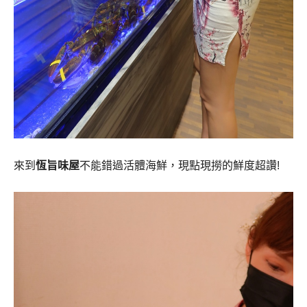
來到
恆旨味屋
不能錯過活體海鮮，現點現撈的鮮度超讚!