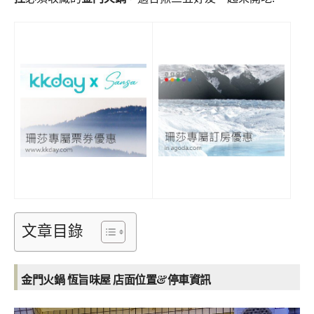
文章目錄
金門火鍋 恆旨味屋 店面位置&停車資訊