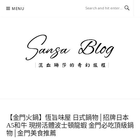
Skip
MENU
to
content
混血珊莎的奇幻旅程
國內外旅遊-住宿-美食-分享
【金門火鍋】恆旨味屋 日式鍋物│招牌日本
A5和牛 現撈活體波士頓龍蝦 金門必吃頂級鍋
物│金門美食推薦