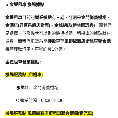
▲
金豐租車 機場據點
金豐租車
目前的
營業據點
有三處，分別是
金門尚義機場
、
金湖店(昇恆昌飯店對面)
、
金城總店(榜林圓環旁)
，而我們
是選擇一下飛機就可以到的機場據點，租機車的據點就在
這邊，而租汽車需乘坐
接駁車
至
風獅爺商店街租車聯合櫃
檯
辦理取汽車，車程約莫1分鐘。
金豐租車
營業據點 :
機場服務點 (租機車)
🏠地址：金門尚義機場
⏰營業時間：08:30-18:30
機場服務點 風獅爺商店街租車聯合櫃檯(租汽車)