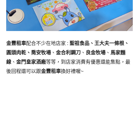
金豐租車
配合不少在地店家 :
聖祖食品、王大夫一條根、
圓頭肉乾、喬安牧場
、
金合利鋼刀
、
良金牧場
、
馬家麵
線
、
金門皇家酒廠
等等，到店家消費有優惠還能集點，最
後回程還可以跟
金豐租車
換好禮喔~