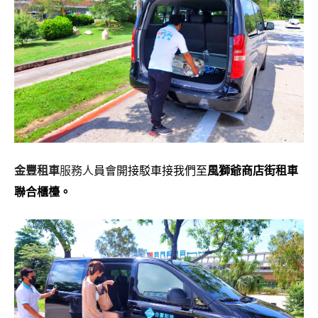
金豐租車
服務人
員會開接駁車接我們至
風獅爺商店街租車
聯合櫃檯。