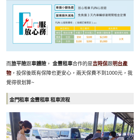
而
旅平險
跟
車體險
，
金豐租車
合作的是
吉時保
跟
明台產
物
，投保後既有保障也更安心，兩天保費不到1000元，我
覺得很划算~
金門租車 金豐租車 租車流程