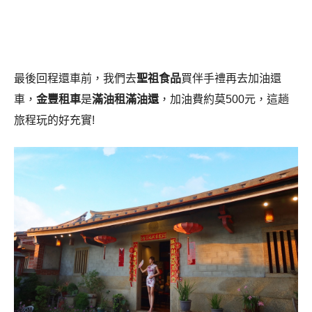
最後回程還車前，我們去
聖祖食品
買伴手禮再去加油還
車，
金豐租車
是
滿油租滿油還
，加油費約莫500元，這趟
旅程玩的好充實!