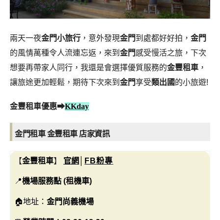
兩天一夜
金門小旅行
，意外發現
金門
到處都好好拍，
金門
的風情萬種令人流連忘返，來到
金門
感受慢活之旅，下次
想要再帶家人同行，我還是會選擇優質服務的
金豐租車
，
讓旅途更加輕鬆，期待下次來到
金門
享受
類出國
的小旅遊!
金豐租車優惠
➡
KKday
金門租車 金豐租車 店家資訊
【
金豐租車
】
官網
│
FB粉專
📍
機場服務點 (租機車)
🏠地址：
金門尚義機場