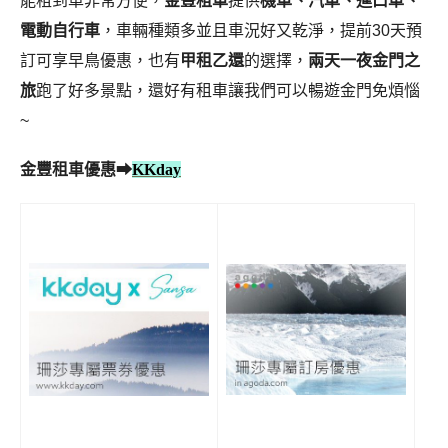
能租到車非常方便，
金豐租車
提供
機車、汽車、進口車、
電動自行車
，車輛種類多並且車況好又乾淨，提前30天預
訂可享早鳥優惠，也有
甲租乙還
的選擇，
兩天一夜金門之
旅
跑了好多景點，還好有租車讓我們可以暢遊金門免煩惱
~
金豐租車優惠
➡
KKday