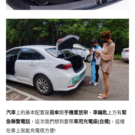
汽車
上的基本配置是
雨傘
跟
手機置放架
，
車鑰匙
上方有
緊
急聯繫電話
，這次我們想到要帶
車用充電座(自備)
，這樣
在車上就能充電很方便!