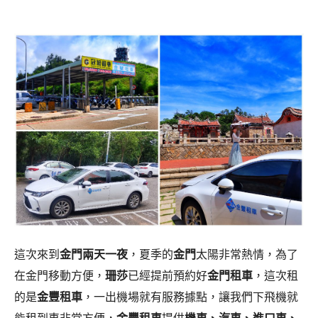
這次來到
金門兩天一夜
，夏季的
金門
太陽非常熱情，為了
在金門移動方便，
珊莎
已經提前預約好
金門租車
，這次租
的是
金豐租車
，一出機場就有服務據點，讓我們下飛機就