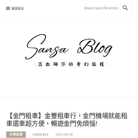
Skip
MENU
to
content
混血珊莎的奇幻旅程
國內外旅遊-住宿-美食-分享
【金門租車】金豐租車行，金門機場就能租
車還車超方便，暢遊金門免煩惱!
台灣旅遊
SANSA33
2022-08-08