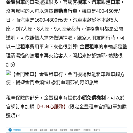
金豐租車
的車款選擇很多，官網有
機車、汽車
跟
進口車，
沒有駕照的人可以選擇
電動自行車
，機車是400-450元/
日，而汽車是1600-4800元/天，汽車車款從基本款5人
座，到7人座、8人座、9人座全都有，價格費用都是公開
透明，可依照個人需求做選擇喔，跟家人朋友同行時，可
以一起
租車
費用平均下來也很划算!
金豐租車
的車輛都是整
理清潔過的無煙車再交給客人，開起來好舒適耶~這點很
加分
租車保險的部分，金豐租車有提供
小額免償機制
，可以於
官網訂車加購
【FUN心服務】
(限定金豐租車官網訂單加購
選項)。