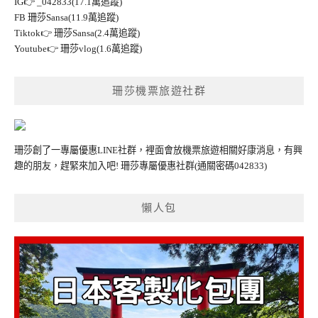
IG👉
_042833(17.1萬追蹤)
FB
珊莎Sansa(11.9萬追蹤)
Tiktok👉
珊莎Sansa(2.4萬追蹤)
Youtube👉
珊莎vlog(1.6萬追蹤)
珊莎機票旅遊社群
珊莎創了一專屬優惠LINE社群，裡面會放機票旅遊相關好康消息，有興
趣的朋友，趕緊來加入吧!
珊莎專屬優惠社群
(通關密碼042833)
懶人包