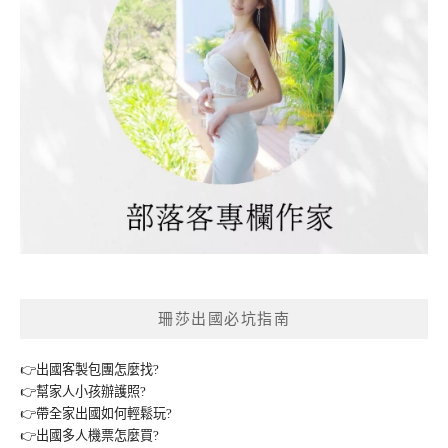
珊莎出國必坑指南
👉出國客製包團怎麼找?
👉幫家人小孩辦護照?
👉帶全家出國如何輕鬆玩?
👉出國多人機票怎麼買?