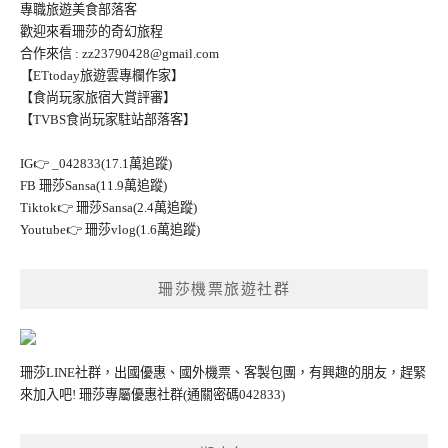
專職旅遊美食部落客
歡迎來看珊莎的奇幻旅程
合作來信 :
zz23790428@gmail.com
【ETtoday旅遊雲專欄作家】
【食尚玩家旅宿大賞評審】
【TVBS食尚玩家駐站部落客】
IG👉
_042833(17.1萬追蹤)
FB
珊莎Sansa(11.9萬追蹤)
Tiktok👉
珊莎Sansa(2.4萬追蹤)
Youtube👉
珊莎vlog(1.6萬追蹤)
珊莎機票旅遊社群
珊莎LINE社群，出國優惠、國外機票、客製包團，有興趣的朋友，趕緊
來加入吧!
珊莎專屬優惠社群
(通關密碼042833)