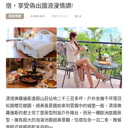
宿，享受偽出國浪漫情調!
南投旅遊
SANSA33
2023-12-11
4
清境佛羅倫斯渡假山莊佔地二千三百多坪，戶外坐擁千坪落羽
松跟櫻花樹園，絕美風景猶如來到雲霧中的城堡一般，清境佛
羅倫斯的君士坦丁堡房型附設戶外陽台，而另一種歐洲庭園房
型，擁有超大的泡湯池跟超美景觀，住宿包含一泊二食，晚餐
是歐式排餐搭配半自助bu…