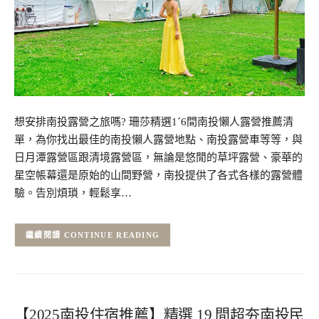
想安排南投露營之旅嗎? 珊莎精選1ˊ6間南投懶人露營推薦清
單，為你找出最佳的南投懶人露營地點、南投露營車等等，與
日月潭露營區跟清境露營區，無論是悠閒的草坪露營、豪華的
星空帳幕還是原始的山間野營，南投提供了各式各樣的露營體
驗。告別煩瑣，輕鬆享…
CONTINUE READING
【2025南投住宿推薦】精選 19 間超夯南投民