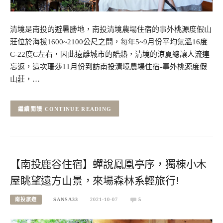
清境是南投的避暑勝地，南投清境農場住宿的事外桃源度假山
莊位於海拔1600~2100公尺之間，每年5~9月份平均氣溫16度
C-22度C左右，因此遠離城市的酷熱，清境的涼夏總讓人流連
忘返，這次珊莎11月份到訪南投清境農場住宿-事外桃源度假
山莊，…
CONTINUE READING
【南投鹿谷住宿】蟬說鳳凰亭序，獨棟小木
屋眺望遠方山景，來場森林系輕旅行!
南投旅遊
SANSA33
2021-10-07
5