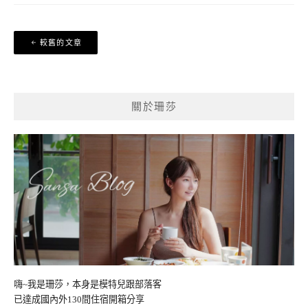
文
較舊的文章
章
導
覽
關於珊莎
嗨~我是珊莎，本身是模特兒跟部落客
已達成國內外130間住宿開箱分享