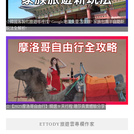
☆韓國客製化旅遊哪裡找? Google地圖失靈怎麼辦? 家族包團半自助新
玩法全解析!
☆【2025摩洛哥自由行】精選 9 天行程 珊莎真實體驗分享!
ETTODY旅遊雲專欄作家