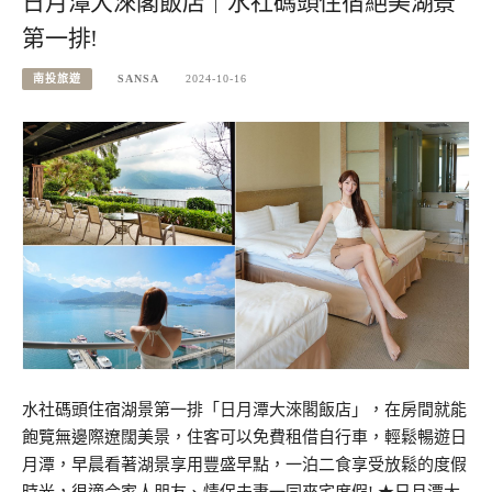
日月潭大淶閣飯店｜水社碼頭住宿絕美湖景
第一排!
南投旅遊
SANSA
2024-10-16
水社碼頭住宿湖景第一排「日月潭大淶閣飯店」，在房間就能
飽覽無邊際遼闊美景，住客可以免費租借自行車，輕鬆暢遊日
月潭，早晨看著湖景享用豐盛早點，一泊二食享受放鬆的度假
時光，很適合家人朋友、情侶夫妻一同來宅度假! ★日月潭大