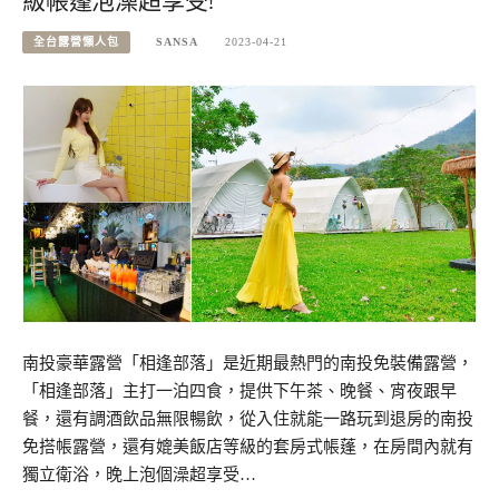
級帳篷泡澡超享受!
全台露營懶人包
SANSA
2023-04-21
南投豪華露營「相逢部落」是近期最熱門的南投免裝備露營，
「相逢部落」主打一泊四食，提供下午茶、晚餐、宵夜跟早
餐，還有調酒飲品無限暢飲，從入住就能一路玩到退房的南投
免搭帳露營，還有媲美飯店等級的套房式帳蓬，在房間內就有
獨立衛浴，晚上泡個澡超享受…