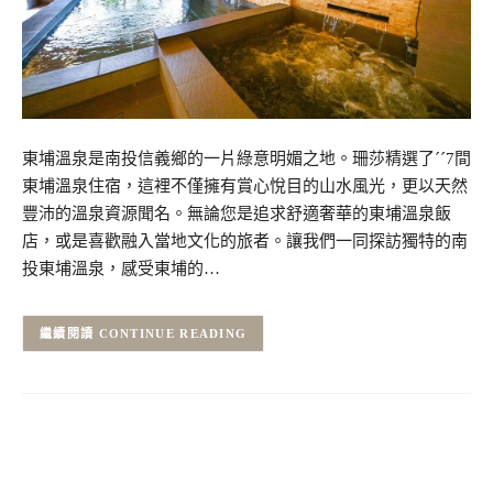
東埔溫泉是南投信義鄉的一片綠意明媚之地。珊莎精選了ˊˊ7間
東埔溫泉住宿，這裡不僅擁有賞心悅目的山水風光，更以天然
豐沛的溫泉資源聞名。無論您是追求舒適奢華的東埔溫泉飯
店，或是喜歡融入當地文化的旅者。讓我們一同探訪獨特的南
投東埔溫泉，感受東埔的…
CONTINUE READING