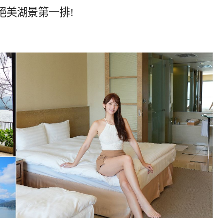
絕美湖景第一排!