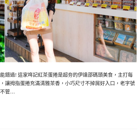
能錯過! 這家哖記紅茶蛋捲是超夯的伊達邵碼頭美食，主打每
，讓拇指蛋捲充滿清雅茶香，小巧尺寸不掉屑好入口，老字號
不管…