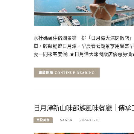
水社碼頭住宿湖景第一排「日月潭大淶閣飯店」
車，輕鬆暢遊日月潭，早晨看著湖景享用豐盛早
妻一同來宅度假! ★日月潭大淶閣飯店優惠房價
CONTINUE READING
日月潭新山味邵族風味餐廳｜傳承
SANSA
2024-10-16
南投美食