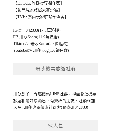
【ETtoday旅遊雲專欄作家】
【食尚玩家旅宿大賞評審】
【TVBS食尚玩家駐站部落客】
IG👉
_042833(17.1萬追蹤)
FB
珊莎Sansa(11.9萬追蹤)
Tiktok👉
珊莎Sansa(2.4萬追蹤)
Youtube👉
珊莎vlog(1.6萬追蹤)
珊莎機票旅遊社群
珊莎創了一專屬優惠LINE社群，裡面會放機票
旅遊相關好康消息，有興趣的朋友，趕緊來加
入吧!
珊莎專屬優惠社群
(通關密碼042833)
懶人包