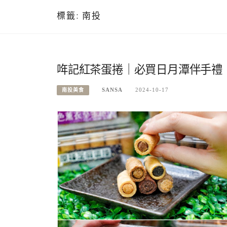
標籤:
南投
哖記紅茶蛋捲｜必買日月潭伴手禮
SANSA
2024-10-17
南投美食