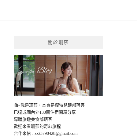
關於珊莎
嗨~我是珊莎，本身是模特兒跟部落客
已達成國內外130間住宿開箱分享
專職旅遊美食部落客
歡迎來看珊莎的奇幻旅程
合作來信 :
zz23790428@gmail.com