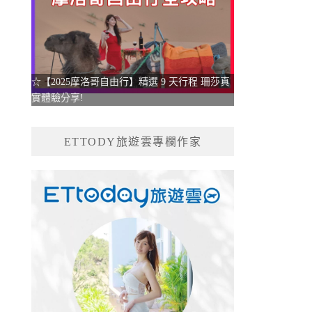
☆【2025摩洛哥自由行】精選 9 天行程 珊莎真
實體驗分享!
ETTODY旅遊雲專欄作家