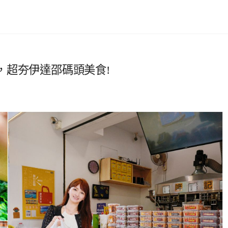
，超夯伊達邵碼頭美食!