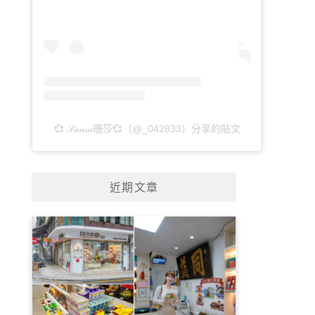
💞 𝒮𝒶𝓃𝓈𝒶珊莎💞（@_042833）分享的貼文
近期文章