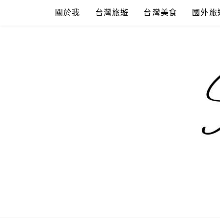
Skip
關於我
台灣旅遊
台灣美食
國外旅
to
content
混血珊莎的
國內外旅遊-住宿-美食-分享