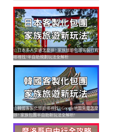
☆日本多人交通怎麼排? 家族旅遊包團客製行程
哪裡找?半自助規劃玩法全解析
☆韓國客製化旅遊哪裡找? Google地圖失靈怎麼
辦? 家族包團半自助新玩法全解析!