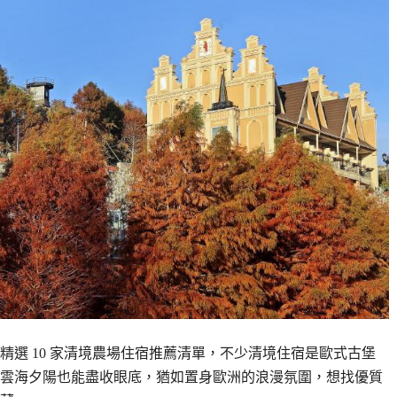
選 10 家清境農場住宿推薦清單，不少清境住宿是歐式古堡
雲海夕陽也能盡收眼底，猶如置身歐洲的浪漫氛圍，想找優質