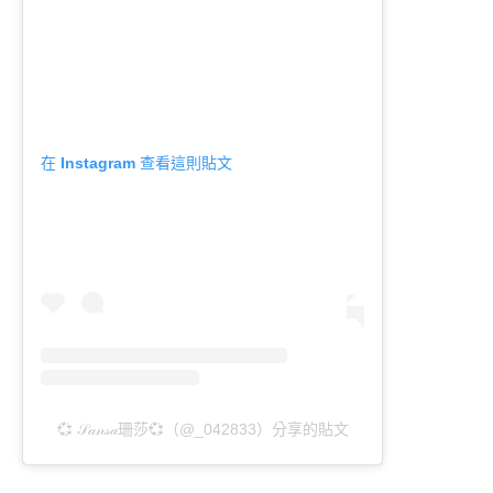
在 Instagram 查看這則貼文
💞 𝒮𝒶𝓃𝓈𝒶珊莎💞（@_042833）分享的貼文