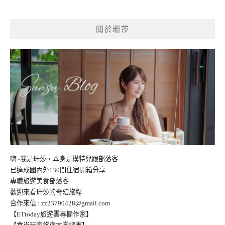
導
覽
關於珊莎
嗨~我是珊莎，本身是模特兒跟部落客
已達成國內外130間住宿開箱分享
專職旅遊美食部落客
歡迎來看珊莎的奇幻旅程
合作來信 :
zz23790428@gmail.com
【ETtoday旅遊雲專欄作家】