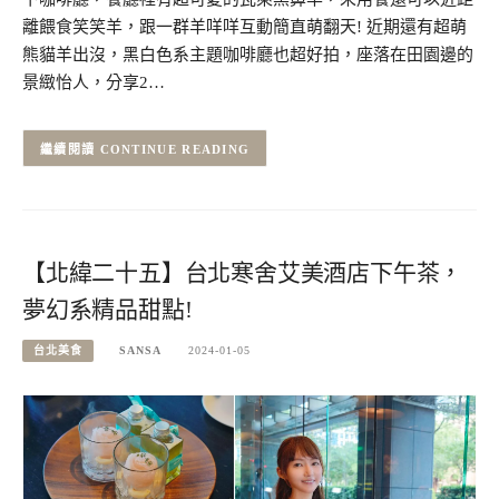
離餵食笑笑羊，跟一群羊咩咩互動簡直萌翻天! 近期還有超萌
熊貓羊出沒，黑白色系主題咖啡廳也超好拍，座落在田園邊的
景緻怡人，分享2…
CONTINUE READING
【北緯二十五】台北寒舍艾美酒店下午茶，
夢幻系精品甜點!
台北美食
SANSA
2024-01-05