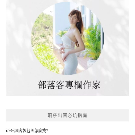
珊莎出國必坑指南
👉出國客製包團怎麼找?