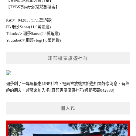
【食尚玩家旅宿大賞評審】
【TVBS食尚玩家駐站部落客】
IG👉
_042833(17.1萬追蹤)
FB
珊莎Sansa(11.9萬追蹤)
Tiktok👉
珊莎Sansa(2.4萬追蹤)
Youtube👉
珊莎vlog(1.6萬追蹤)
珊莎機票旅遊社群
珊莎創了一專屬優惠LINE社群，裡面會放機票旅遊相關好康消息，有興
趣的朋友，趕緊來加入吧!
珊莎專屬優惠社群
(通關密碼042833)
懶人包