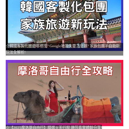
☆韓國客製化旅遊哪裡找? Google地圖失靈怎麼辦? 家族包團半自助新
玩法全解析!
☆【2025摩洛哥自由行】精選 9 天行程 珊莎真實體驗分享!