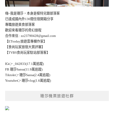
嗨~我是珊莎，本身是模特兒跟部落客
已達成國內外130間住宿開箱分享
專職旅遊美食部落客
歡迎來看珊莎的奇幻旅程
合作來信 :
zz23790428@gmail.com
【ETtoday旅遊雲專欄作家】
【食尚玩家旅宿大賞評審】
【TVBS食尚玩家駐站部落客】
IG👉
_042833(17.1萬追蹤)
FB
珊莎Sansa(11.9萬追蹤)
Tiktok👉
珊莎Sansa(2.4萬追蹤)
Youtube👉
珊莎vlog(1.6萬追蹤)
珊莎機票旅遊社群