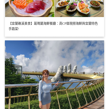
【宜蘭礁溪美食】葛瑪蘭海鮮餐廳：高CP值現撈海鮮與宜蘭特色
手路菜!