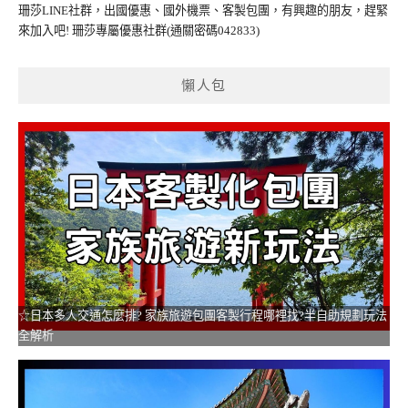
珊莎LINE社群，出國優惠、國外機票、客製包團，有興趣的朋友，趕緊
來加入吧!
珊莎專屬優惠社群
(通關密碼042833)
懶人包
☆日本多人交通怎麼排? 家族旅遊包團客製行程哪裡找?半自助規劃玩法
全解析