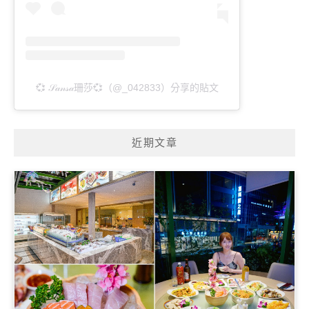
💞 𝒮𝒶𝓃𝓈𝒶珊莎💞（@_042833）分享的貼文
近期文章