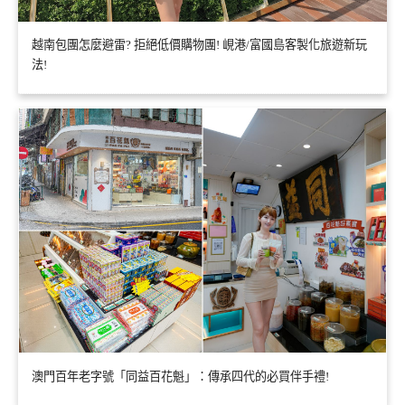
越南包團怎麼避雷? 拒絕低價購物團! 峴港/富國島客製化旅遊新玩
法!
澳門百年老字號「同益百花魁」：傳承四代的必買伴手禮!