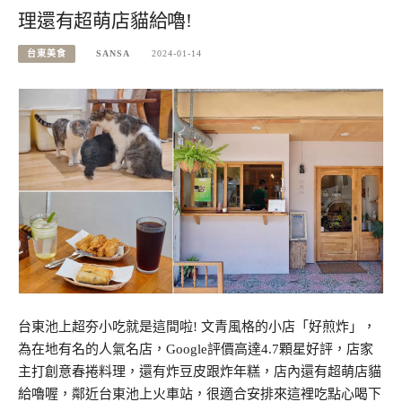
理還有超萌店貓給嚕!
台東美食
SANSA
2024-01-14
台東池上超夯小吃就是這間啦! 文青風格的小店「好煎炸」，
為在地有名的人氣名店，Google評價高達4.7顆星好評，店家
主打創意春捲料理，還有炸豆皮跟炸年糕，店內還有超萌店貓
給嚕喔，鄰近台東池上火車站，很適合安排來這裡吃點心喝下