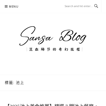
Skip
MENU
to
content
混血珊莎的奇幻旅程
國內外旅遊-住宿-美食-分享
標籤:
池上