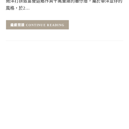
南洋打拼致富後返鄉斥資千萬重建的番仔厝，屬於華洋並存的
風格，於2…
CONTINUE READING