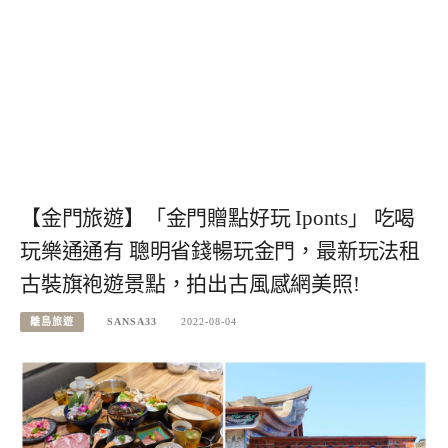
【金門旅遊】「金門贈點好玩 Iponts」 吃喝
玩樂通通有 聰明省錢暢玩金門，最新玩法租
古裝旗袍遊景點，拍出古風感網美照!
離島旅遊
SANSA33
2022-08-04