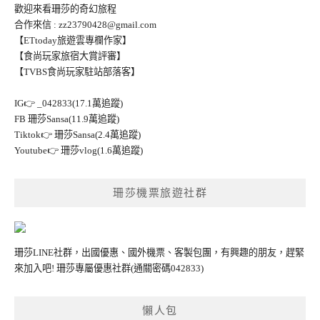
歡迎來看珊莎的奇幻旅程
合作來信 :
zz23790428@gmail.com
【ETtoday旅遊雲專欄作家】
【食尚玩家旅宿大賞評審】
【TVBS食尚玩家駐站部落客】
IG👉
_042833(17.1萬追蹤)
FB
珊莎Sansa(11.9萬追蹤)
Tiktok👉
珊莎Sansa(2.4萬追蹤)
Youtube👉
珊莎vlog(1.6萬追蹤)
珊莎機票旅遊社群
珊莎LINE社群，出國優惠、國外機票、客製包團，有興趣的朋友，趕緊
來加入吧!
珊莎專屬優惠社群
(通關密碼042833)
懶人包