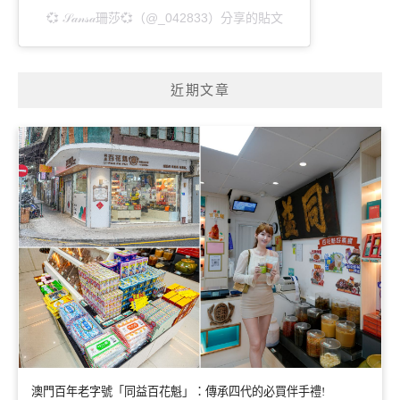
💞 𝒮𝒶𝓃𝓈𝒶珊莎💞（@_042833）分享的貼文
近期文章
澳門百年老字號「同益百花魁」：傳承四代的必買伴手禮!