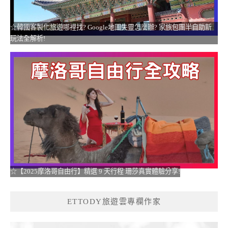
☆韓國客製化旅遊哪裡找? Google地圖失靈怎麼辦? 家族包團半自助新
玩法全解析!
☆【2025摩洛哥自由行】精選 9 天行程 珊莎真實體驗分享!
ETTODY旅遊雲專欄作家