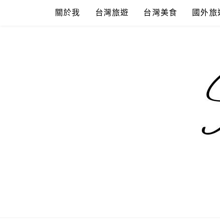
Skip
關於我
台灣旅遊
台灣美食
國外旅
to
content
混血珊莎的
國內外旅遊-住宿-美食-分享