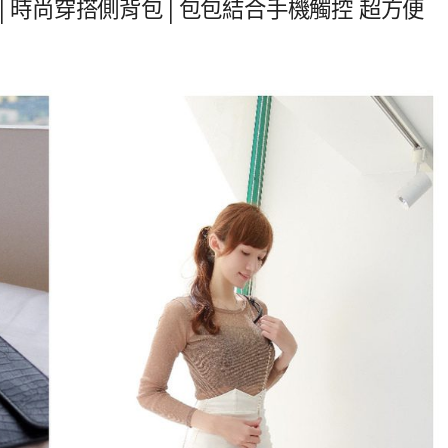
包│時尚穿搭側背包│包包結合手機觸控 超方便