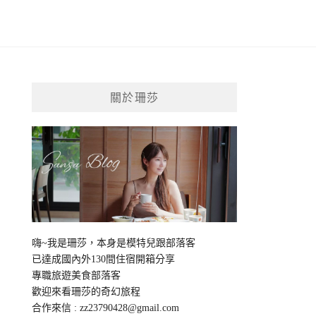
關於珊莎
嗨~我是珊莎，本身是模特兒跟部落客
已達成國內外130間住宿開箱分享
專職旅遊美食部落客
歡迎來看珊莎的奇幻旅程
合作來信 :
zz23790428@gmail.com