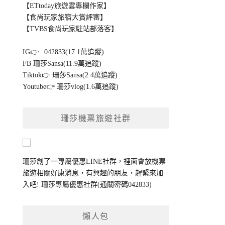
【ETtoday旅遊雲專欄作家】
【食尚玩家旅宿大賞評審】
【TVBS食尚玩家駐站部落客】
IG👉
_042833(17.1萬追蹤)
FB
珊莎Sansa(11.9萬追蹤)
Tiktok👉
珊莎Sansa(2.4萬追蹤)
Youtube👉
珊莎vlog(1.6萬追蹤)
珊莎機票旅遊社群
珊莎創了一專屬優惠LINE社群，裡面會放機票
旅遊相關好康消息，有興趣的朋友，趕緊來加
入吧!
珊莎專屬優惠社群
(通關密碼042833)
懶人包