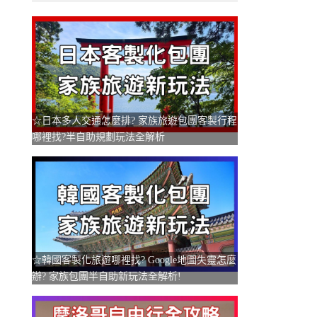
☆日本多人交通怎麼排? 家族旅遊包團客製行程
哪裡找?半自助規劃玩法全解析
☆韓國客製化旅遊哪裡找? Google地圖失靈怎麼
辦? 家族包團半自助新玩法全解析!