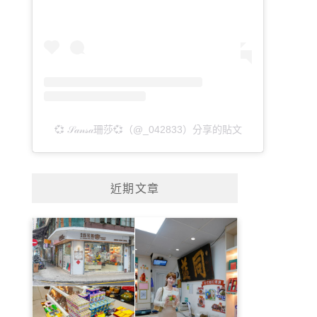
💞 𝒮𝒶𝓃𝓈𝒶珊莎💞（@_042833）分享的貼文
近期文章