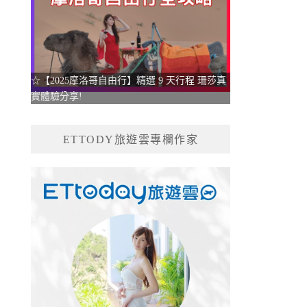
☆【2025摩洛哥自由行】精選 9 天行程 珊莎真
實體驗分享!
ETTODY旅遊雲專欄作家