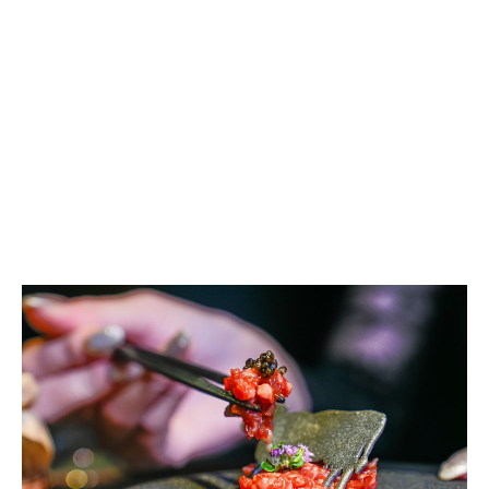
這一道
韃靼生牛肉
搭配奢華
魚子醬
，滴上一點
花椒油
，微
微的麻香瞬間把牛肉的鮮甜提得更高，非常大人味。一道
菜直接享受三種不同的神仙吃法，味覺層次感拉得滿滿
的，真的太有記憶點了!
蒜香蛤蠣湯