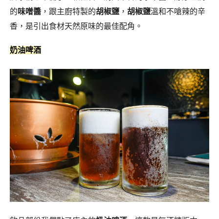
飲品部份我們點了店內的
奶油啤酒
，這款是無酒精版本，
底層是充滿氣泡感的沙士，上層覆蓋著一層厚厚、綿密細
緻的海鹽奶蓋。大口喝下是鹹甜交織的清爽感，搭配充滿
燒肉意外地解膩合拍。
開胃小菜