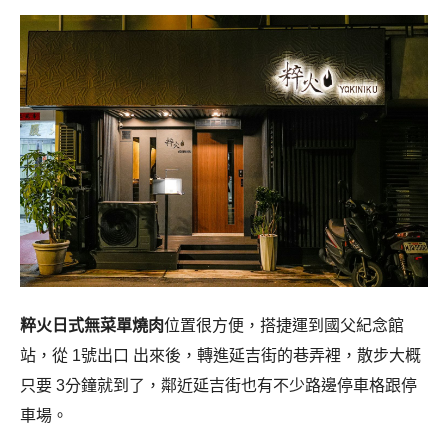
粹火日式無菜單燒肉
位置很方便，搭捷運到國父紀念館
站，從 1號出口 出來後，轉進延吉街的巷弄裡，散步大概
只要 3分鐘就到了，鄰近延吉街也有不少路邊停車格跟停
車場。