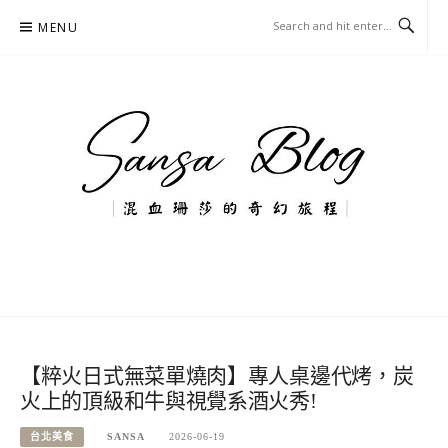
Skip
MENU
to
content
混血珊莎的奇幻旅程
國內外旅遊-住宿-美食-分享
【粹火日式無菜單燒肉】專人桌邊代烤，炭
火上的頂級和牛與視覺系酒火秀!
台北美食
SANSA
2026-06-19