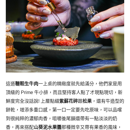
這道
韃靼生牛肉
一上桌的精緻度就先給滿分，他們家是用
頂級的 Prime 牛小排，而且堅持客人點了才現點現切，新
鮮度完全沒話說! 上層點綴
紫蘇花碎
跟
松果
，還有牛造型的
餅乾，增添多重口感，第一口一定要先吃原味，可以品嚐
到很純粹的濃郁肉香，咀嚼後尾韻還帶有一點淡淡的奶
香，再來搭配
山葵泥水果醬
那種微辛又帶有果香的風味，
真的會讓人眼睛一亮!
韃靼生牛肉 魚子醬(凝·粹套餐)