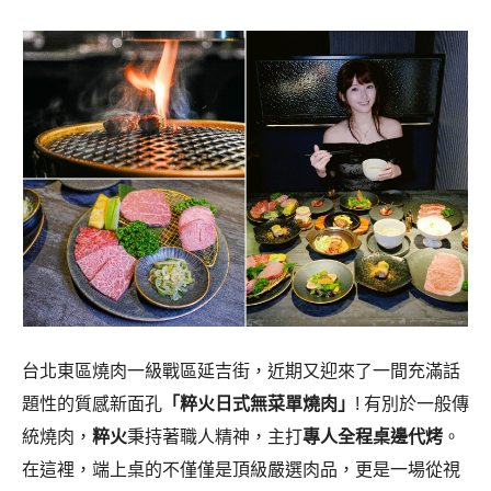
台北東區燒肉一級戰區延吉街，近期又迎來了一間充滿話
題性的質感新面孔
「粹火日式無菜單燒肉」
! 有別於一般傳
統燒肉，
粹火
秉持著職人精神，主打
專人全程桌邊代烤
。
在這裡，端上桌的不僅僅是頂級嚴選肉品，更是一場從視