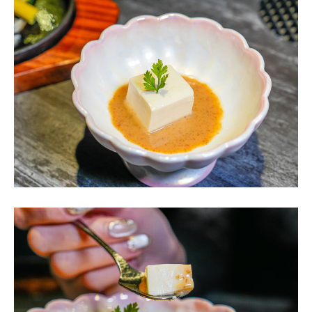
這道
手工胡麻豆腐
，捨棄了市售現成品，店家堅持以無糖
豆漿與日本葛粉費時熬煮、手工自製。一入口，馬上就能
感受到有別於一般豆腐的絕妙口感，那是一種介於微 Q 與
極度綿密之間的絲滑感，搭配的胡麻醬在舌尖化開，簡單