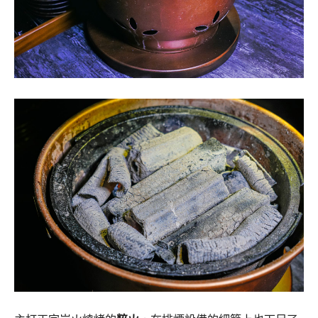
主打正宗炭火燒烤的
粹火
，在排煙設備的細節上也下足了
重本。每一塊送入口中的肉品，都帶著迷人深邃的炭火香
氣。而整場無菜單饗宴吃下來，卻幾乎感受不到一絲惱人
的油煙。