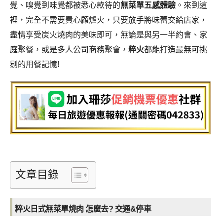
覺、嗅覺到味覺都被悉心款待的
無菜單五感體驗
。來到這
裡，完全不需要費心顧爐火，只要放手將味蕾交給店家，
盡情享受炭火燒肉的美味即可，無論是與另一半約會、家
庭聚餐，或是多人公司商務聚會，
粹火
都能打造最無可挑
剔的用餐記憶!
文章目錄
粹火日式無菜單燒肉 怎麼去? 交通&停車