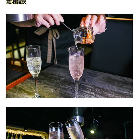
接著會將杯中剩下的醋飲緩緩倒入氣泡水中，看著原本透
明的氣泡水，渲染成超級夢幻的粉紅色氣泡醋飲，真的會
忍不住發出驚呼耶~高顏值的醋飲，不僅喝起來帶有沁涼