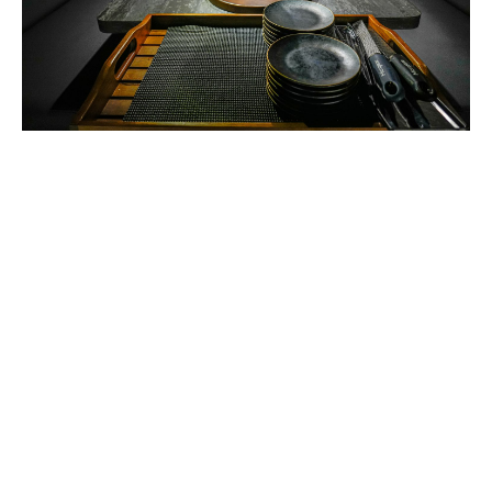
在這裡用餐，最大的享受就是全程專人桌邊代烤的服務。
對於想要輕鬆悠閒地吃飯、專心與朋友家人交流的我們來
說，完全不用自己手忙腳亂顧烤網。而且店員專業又熱
情，每道菜的吃法都介紹得很仔細，上菜節奏也控得很完
美，這種被當成 VIP 款待的尊榮感，真的會讓人想一訪再