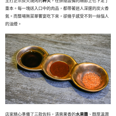
店家精心準備了三款佐料，清爽果香的
水果醬
、醇厚溫潤
的
味噌醬
，跟主廚特製的
胡椒鹽
，
胡椒鹽
溫和不嗆辣的辛
香，是引出食材天然原味的最佳配角。
奶油啤酒