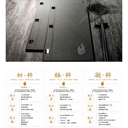
粹火日式無菜單燒肉
的菜單共有三種價位可以選擇，分別
是
1880元
的
「初·粹」
、
2380元
的
「凝·粹」
，以及
2980
元
的
「極·粹」
。很特別的的是，店家把上菜的起承轉合，
用火候分成四個階段：
「無火、初火、盛火、餘燼」
，帶
領客人的味蕾慢慢進入佳境。