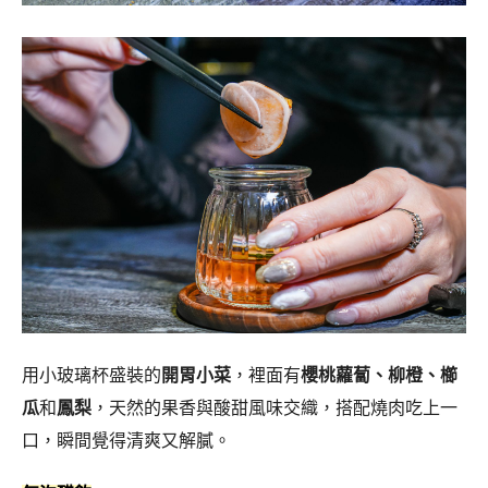
用小玻璃杯盛裝的
開胃小菜
，裡面有
櫻桃蘿蔔、柳橙、櫛
瓜
和
鳳梨
，天然的果香與酸甜風味交織，搭配燒肉吃上一
口，瞬間覺得清爽又解膩。
氣泡醋飲