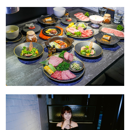
這次我們決定分別點
「凝·粹」
與
「極·粹」
兩種套餐，可
以跟家人朋友互相分享，一次品嚐到雙重層次的頂級饗
宴。