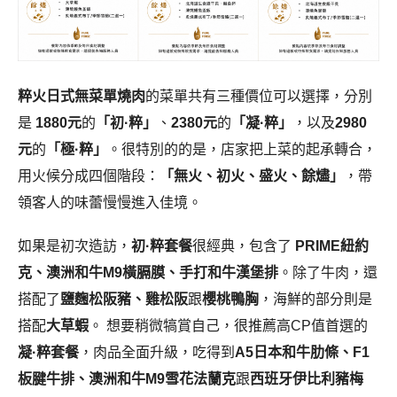
如果是初次造訪，
初·粹套餐
很經典，包含了
PRIME紐約
克、澳洲和牛M9橫膈膜、手打和牛漢堡排
。除了牛肉，還
搭配了
鹽麴松阪豬、雞松阪
跟
櫻桃鴨胸
，海鮮的部分則是
搭配
大草蝦
。 想要稍微犒賞自己，很推薦高CP值首選的
凝·粹套餐
，肉品全面升級，吃得到
A5日本和牛肋條、F1
板腱牛排、澳洲和牛M9雪花法蘭克
跟
西班牙伊比利豬梅
花
。海鮮也從草蝦升級成
北海道生食級干貝
，整體吃下來
非常過癮!
如果今天是來慶祝紀念日，
極·粹套餐
絕對會讓你充滿驚
喜，從前菜的
韃靼生牛肉
就點綴了魚子醬，主餐更是奢華
海陸交織，吃得到
極上厚切澳洲和牛舌芯、A5 和牛羽
下
，還把海膽搭上
F1 菲力牛
，甚至還有
松露蛋黃慕斯
配
紐約克
。最後的干貝還會加上滿滿鮭魚卵，華麗度直接拉
滿! 不管你點哪個價位，前面都會有胡麻豆腐、沙拉跟暖胃
的蛤蠣湯，最後結尾都會端上招牌的
薄燒鰻魚釜飯
來收