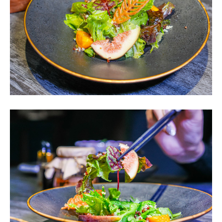
這道沙拉加入了新鮮
無花果
跟
燈籠果
，搭配爽脆的當季旬
野菜，淋上了香氣四溢的
日式胡麻油
，吃得到水果的天然
酸甜與醇厚油香，口感相當清爽解膩，讓人期待接下來的
炭火盛宴。
韃靼生牛肉(初·粹套餐)