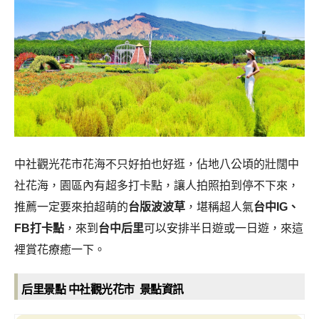
中社觀光花市花海不只好拍也好逛，佔地八公頃的壯闊中
社花海，園區內有超多打卡點，讓人拍照拍到停不下來，
推薦一定要來拍超萌的
台版波波草
，堪稱超人氣
台中IG、
FB打卡點
，來到
台中后里
可以安排半日遊或一日遊，來這
裡賞花療癒一下。
后里景點 中社觀光花市 景點資訊