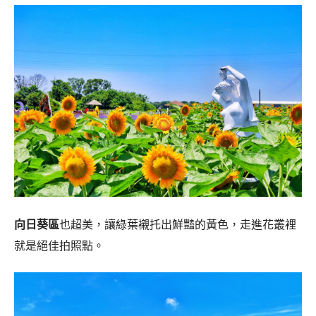
向日葵區
也超美，讓綠葉襯托出鮮豔的黃色，走進花叢裡
就是絕佳拍照點。