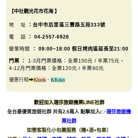
【中社觀光花市花海
】
地 址
：台中市后里區三豐路五段333號
電 話
： 04-2557-6926
營業時間
： 09:00~18:00 假日烤肉區延長至21:00
門票 ：
1-3月門票價格：全票150元 / 半票75元，
4-12月門票價格：全票120元 / 半票60元
優惠行程
➡
Klook
、
KKday
歡迎加入珊莎旅遊機票LINE社群
全台最優質旅遊社群 共有2.6萬人
點擊加入
👉
珊莎旅遊機
票社群
如需客製化小包團服務（機+酒+包車）