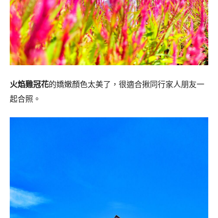
火焰雞冠花
的嬌嫩顏色太美了，很適合揪同行家人朋友一
起合照。