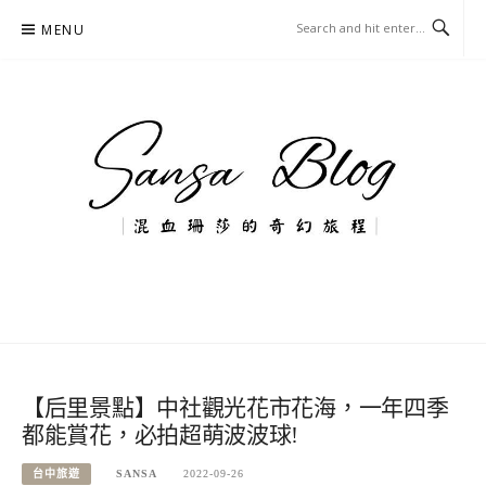
Skip
MENU
to
content
混血珊莎的奇幻旅程
國內外旅遊-住宿-美食-分享
【后里景點】中社觀光花市花海，一年四季
都能賞花，必拍超萌波波球!
台中旅遊
SANSA
2022-09-26