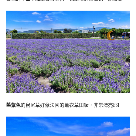
藍紫色
的鼠尾草好像法國的薰衣草田喔，非常漂亮耶!