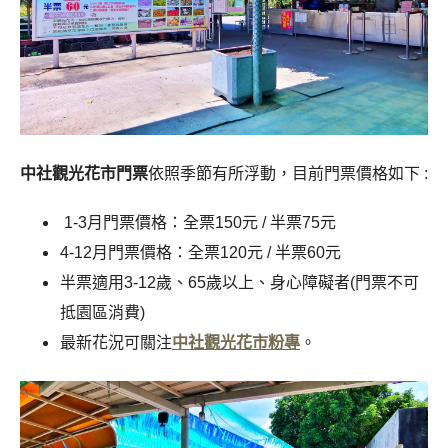
中社觀光花市
門票
依照季節有所浮動，目前門票價格如下 :
1-3月門票價格：全票150元 / 半票75元
4-12月門票價格：全票120元 / 半票60元
半票適用3-12歲、65歲以上、身心障礙者(門票不可
抵園區消費)
最新花況可關注
中社觀光花市粉專
。