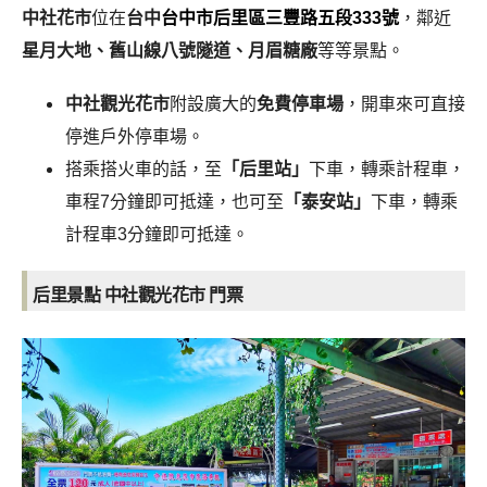
中社花市
位在
台中
台中市后里區三豐路五段333號
，鄰近
星月大地、舊山線八號隧道、月眉糖廠
等等景點。
中社觀光花市
附設廣大的
免費停車場
，開車來可直接
停進戶外停車場。
搭乘搭火車的話，至
「后里站」
下車，轉乘計程車，
車程7分鐘即可抵達，也可至
「泰安站」
下車，轉乘
計程車3分鐘即可抵達。
后里景點 中社觀光花市 門票