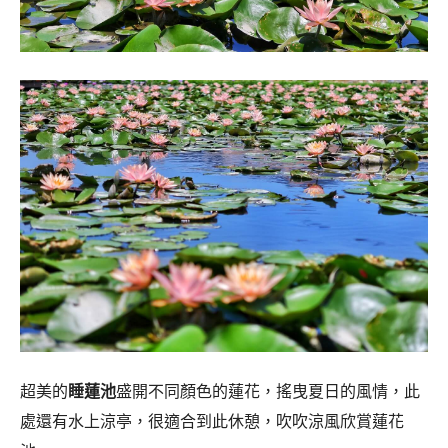
超美的
睡蓮池
盛開不同顏色的蓮花，搖曳夏日的風情，此
處還有水上涼亭，很適合到此休憩，吹吹涼風欣賞蓮花