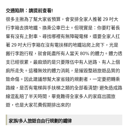
交通陷阱：請提前查看!
很多主揪為了幫大家省預算，會安排全家人推著 29 吋大
行李箱去擠地鐵、換乘公車巴士。但現實是：你要盯著長
輩有沒有上對車、尋找哪裡有無障礙電梯，還要全家人扛
著 29 吋大行李箱在沒有電扶梯的地鐵站爬上爬下，光是
搬行李跑行程，就會耗盡所有人當天 80% 的體力。體力透
支已經很累，最麻煩的是只要隊伍中有人迷路、有人上個
廁所走失。這種無效的體力消耗，是摧毀整趟旅遊品質的
致命傷。因此建議想幫大家省錢的規劃者，一定要把轉乘
路線，是否有電梯與手扶梯之類的全部看清楚! 避免造成路
線混亂賠了半天時間，畢竟難得全家多人的家庭出國旅
遊，也是大家花費假期排出來的!
家族/多人旅遊自由行規劃的鐵律