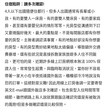
住宿陷阱：請多次確認!
4人以下出國隨便住都行，但多人出國通常有長輩或小
孩。有的要雙人一床房、有的要雙人雙床房、有的要家庭
房，甚至還有要嬰兒床的情形等等。光房型從溝通到下訂
又要燒腦好幾天，最大的重點是，不是每間飯店都有你想
要的房型，主揪者請認清事實，有的地點好卻沒有你想要
的房型，有的房型喬好結果地點太過偏遠，導致額外交通
費暴增，還有些狀況是直接拆散家族旅遊多人住不同飯
店，更可怕的是，近期許多線上訂房網根本無法 100% 保
證入住，常常發生超賣，與臨時取消狀況，當你好不容易
帶著一家大小在半夜抵達國外飯店，櫃檯卻冷冷地說沒有
您的訂單。這絕對是災難! 因此用線上訂房後請一定要寄發
英文E-mail跟國外飯店多次確認，包含房型入住時間等等
細節。雖然網路上有人說就算跟飯店確認完還是有被取消
的風險!但是多做確認還是比較保險。