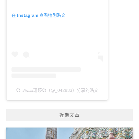
在 Instagram 查看這則貼文
💞 𝒮𝒶𝓃𝓈𝒶珊莎💞（@_042833）分享的貼文
近期文章