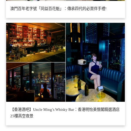
澳門百年老字號「同益百花魁」：傳承四代的必買伴手禮!
【香港酒吧】Uncle Ming’s Whisky Bar：香港明怡美憬閣精選酒店
25樓高空夜景