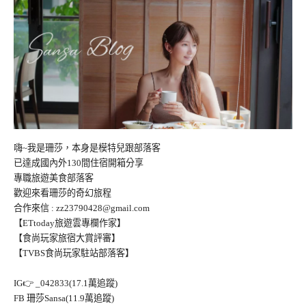
嗨~我是珊莎，本身是模特兒跟部落客
已達成國內外130間住宿開箱分享
專職旅遊美食部落客
歡迎來看珊莎的奇幻旅程
合作來信 :
zz23790428@gmail.com
【ETtoday旅遊雲專欄作家】
【食尚玩家旅宿大賞評審】
【TVBS食尚玩家駐站部落客】
IG👉
_042833(17.1萬追蹤)
FB
珊莎Sansa(11.9萬追蹤)