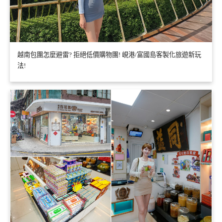
越南包團怎麼避雷? 拒絕低價購物團! 峴港/富國島客製化旅遊新玩
法!