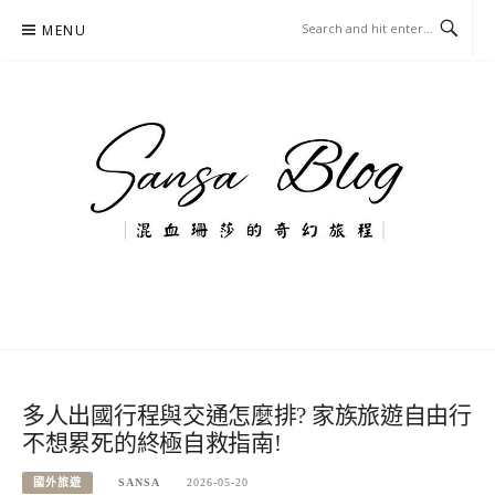
Skip
MENU
to
content
混血珊莎的奇幻旅程
國內外旅遊-住宿-美食-分享
多人出國行程與交通怎麼排? 家族旅遊自由行
不想累死的終極自救指南!
國外旅遊
SANSA
2026-05-20