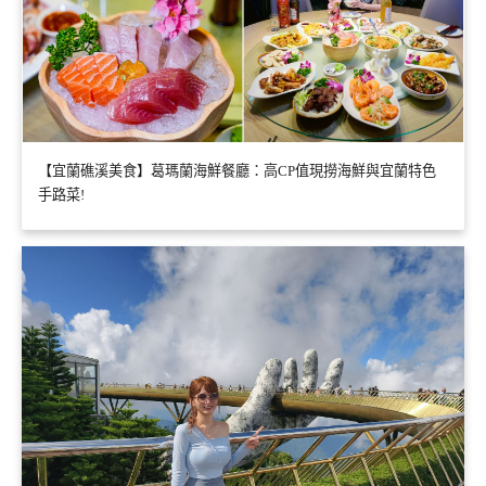
【宜蘭礁溪美食】葛瑪蘭海鮮餐廳：高CP值現撈海鮮與宜蘭特色
手路菜!