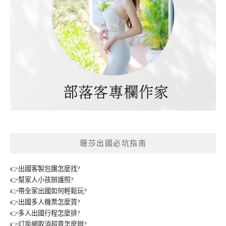
珊莎出國必坑指南
👉出國客製包團怎麼找?
👉幫家人小孩辦護照?
👉帶全家出國如何輕鬆玩?
👉出國多人機票怎麼買?
👉多人出國行程怎麼排?
👉訂房網取消超賣怎麼辦?