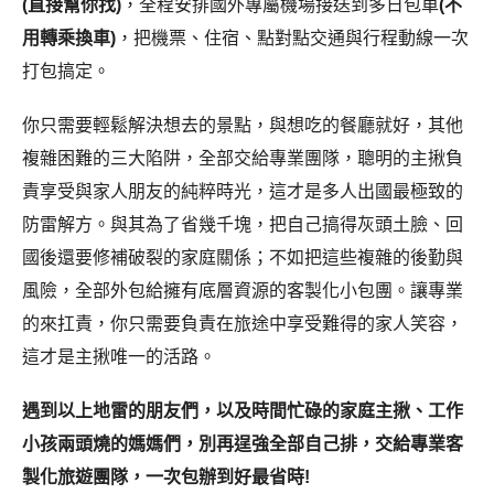
(直接幫你找)
，全程安排國外專屬機場接送到多日包車
(不
用轉乘換車)
，把機票、住宿、點對點交通與行程動線一次
打包搞定。
你只需要輕鬆解決想去的景點，與想吃的餐廳就好，其他
複雜困難的三大陷阱，全部交給專業團隊，聰明的主揪負
責享受與家人朋友的純粹時光，這才是多人出國最極致的
防雷解方。與其為了省幾千塊，把自己搞得灰頭土臉、回
國後還要修補破裂的家庭關係；不如把這些複雜的後勤與
風險，全部外包給擁有底層資源的客製化小包團。讓專業
的來扛責，你只需要負責在旅途中享受難得的家人笑容，
這才是主揪唯一的活路。
遇到以上地雷的朋友們，以及時間忙碌的家庭主揪、工作
小孩兩頭燒的媽媽們，別再逞強全部自己排，交給專業客
製化旅遊團隊，一次包辦到好最省時!