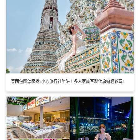
泰國包團怎麼找?小心旅行社陷阱！多人家族客製化旅遊輕鬆玩!