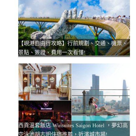
【峴港自由行攻略】行前規劃、交通、機票、
景點、簽證、費用一次看懂!
西貢溫套飯店 Winsuites Saigon Hotel ，夢幻高
空泳池胡志明住宿推薦，近濱城市場!