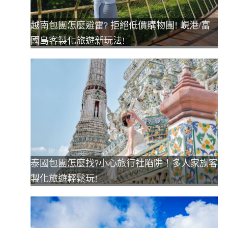
越南包團怎麼避雷? 拒絕低價購物團! 峴港/富
國島客製化旅遊新玩法!
泰國包團怎麼找?小心旅行社陷阱！多人家族客
製化旅遊輕鬆玩!