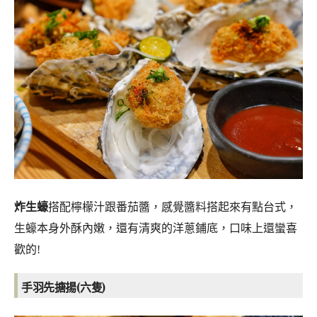
炸生蠔
搭配檸檬汁跟番茄醬，感覺醬料搭起來有點台式，
生蠔本身外酥內嫩，還有清爽的洋蔥鋪底，口味上還蠻喜
歡的!
手羽先搪揚(六隻)