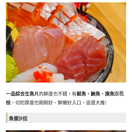
一品綜合生魚片
的鮮度也不錯，有
鮭魚、鮪魚、旗魚
跟
花
枝
，切的厚度也剛剛好，鮮嫩好入口，這道大推!
魚蛋沙拉