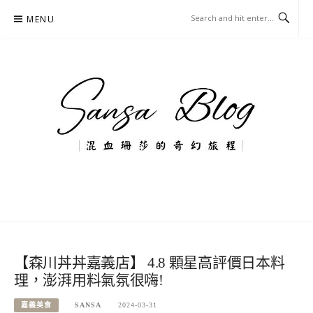
Skip
MENU
to
content
混血珊莎的奇幻旅程
國內外旅遊-住宿-美食-分享
【森川丼丼嘉義店】 4.8 顆星高評價日本料
理，澎湃用料氣氛很嗨!
嘉義美食
SANSA
2024-03-31