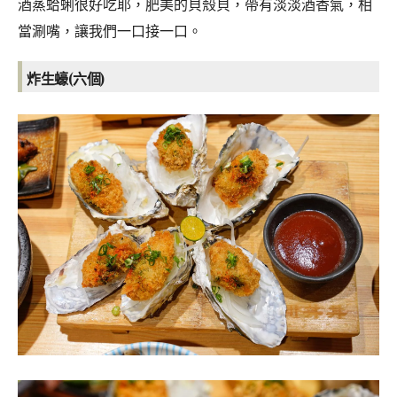
酒蒸蛤蜊很好吃耶，肥美的貝殼貝，帶有淡淡酒香氣，相
當涮嘴，讓我們一口接一口。
炸生蠔(六個)