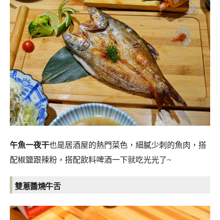
午魚一夜干
也是居酒屋的熱門菜色，細膩少刺的魚肉，搭
配椒鹽跟辣粉，搭配飲料啤酒一下就吃光光了~
雙蔥醬燒牛舌