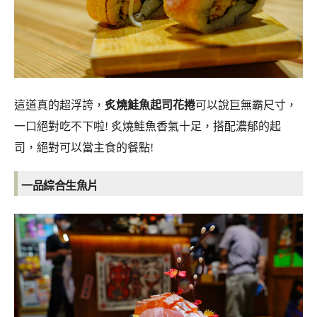
這道真的超浮誇，
炙燒鮭魚起司花捲
可以說巨無霸尺寸，
一口絕對吃不下啦! 炙燒鮭魚香氣十足，搭配濃郁的起
司，絕對可以當主食的餐點!
一品綜合生魚片