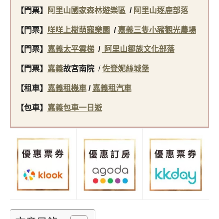
【門票】
阿里山國家森林遊樂區
/
阿里山逐鹿部落
【門票】
咩咩上樹萌寵樂園
/
嘉義三隻小豬觀光農場
【門票】
嘉義太平雲梯
/
阿里山鄒族文化部落
【門票】
嘉義
故宮南院
/
佐登妮絲城堡
【租車】
嘉義租機車
/
嘉義租汽車
【包車】
嘉義包車一日遊