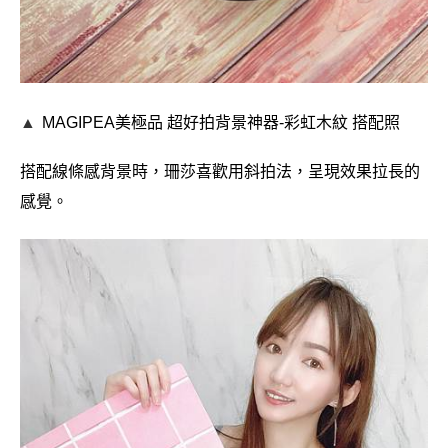
▲
MAGIPEA美極品
超好拍背景神器-
彩虹木紋 搭配照
搭配線條感背景時，珊莎喜歡用斜拍法，呈現效果拉長的
感覺。