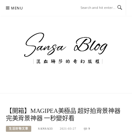
Skip
MENU
to
content
混血珊莎的奇幻旅程
國內外旅遊-住宿-美食-分享
【開箱】MAGIPEA美極品 超好拍背景神器
完美背景神器 一秒變好看
生活好物文章
SANSA33
2021-03-27
9