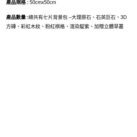
產品規格 :
50cmx50cm 
產品數量 :
總共有
七片背景包 –
大理原石、石英巨石、3D
方磚、彩虹木紋、粉紅棋格、渲染靛紫、加贈立體草叢