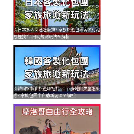
☆日本多人交通怎麼排? 家族旅遊包團客製行程
哪裡找?半自助規劃玩法全解析
☆韓國客製化旅遊哪裡找? Google地圖失靈怎麼
辦? 家族包團半自助新玩法全解析!