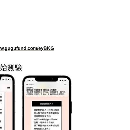
w.gugufund.com/eyBKG