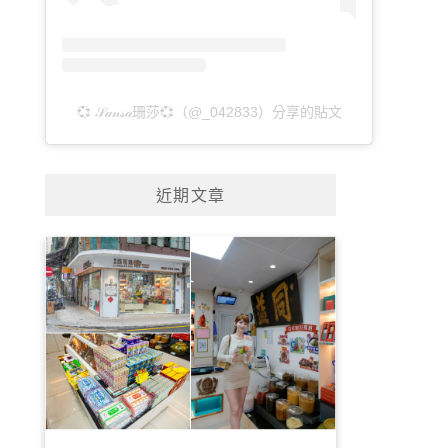
💞 𝒮𝒶𝓃𝓈𝒶珊莎💞（@_042833）分享的貼文
近期文章