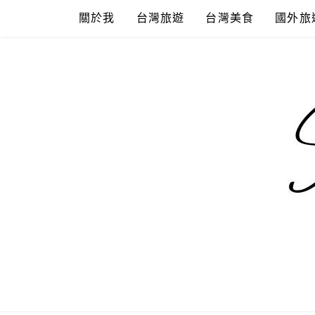
Skip
關於我
台灣旅遊
台灣美食
國外旅
to
content
混血珊莎的
國內外旅遊-住宿-美食-分享