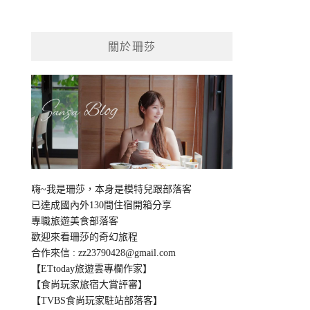
關於珊莎
嗨~我是珊莎，本身是模特兒跟部落客
已達成國內外130間住宿開箱分享
專職旅遊美食部落客
歡迎來看珊莎的奇幻旅程
合作來信 :
zz23790428@gmail.com
【ETtoday旅遊雲專欄作家】
【食尚玩家旅宿大賞評審】
【TVBS食尚玩家駐站部落客】