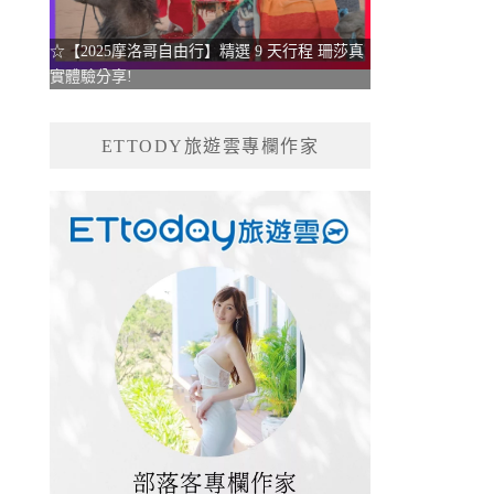
☆【2025摩洛哥自由行】精選 9 天行程 珊莎真
實體驗分享!
ETTODY旅遊雲專欄作家