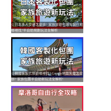
☆日本多人交通怎麼排? 家族旅遊包團客製行程
哪裡找?半自助規劃玩法全解析
☆韓國客製化旅遊哪裡找? Google地圖失靈怎麼
辦? 家族包團半自助新玩法全解析!