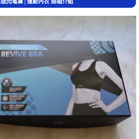
n專業版閃電褲│運動內衣 開箱介紹