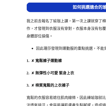
如何挑選適合的瑜
我之前去報名了瑜珈上課，第一次上課就穿了棉
作，才發現到衣服沒有穿對，衣服本身沒有包覆
身體部位損傷。
因此珊莎發現到運動服的重點挑選，不能穿
1.
✘
寬鬆褲子運動褲
2.
✘
無彈性小可愛 緊身上衣
3.
✘
棉質寬鬆的上衣褲子
寬鬆的衣服容易遮住肌肉線條，因此練瑜珈就比
法透氣排汗，會容易讓肌膚產生黏膩感，造成過