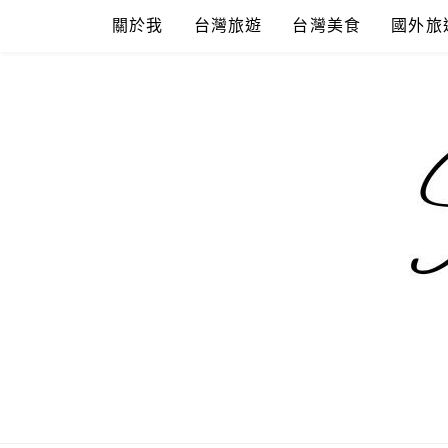
Skip
關於我
台灣旅遊
台灣美食
國外旅
to
content
混血珊莎的
國內外旅遊-住宿-美食-分享