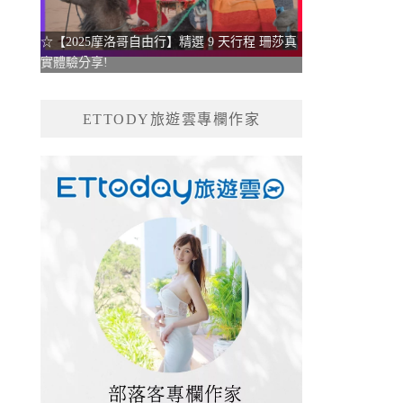
☆【2025摩洛哥自由行】精選 9 天行程 珊莎真
實體驗分享!
ETTODY旅遊雲專欄作家