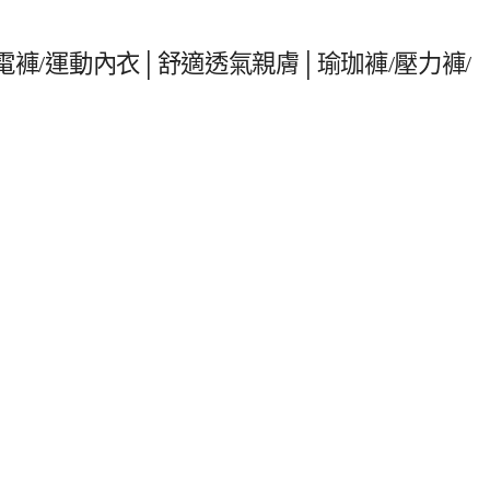
版閃電褲/運動內衣│舒適透氣親膚│瑜珈褲/壓力褲/