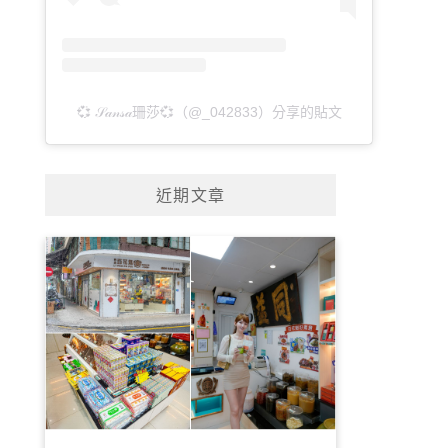
💞 𝒮𝒶𝓃𝓈𝒶珊莎💞（@_042833）分享的貼文
近期文章