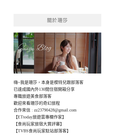
關於珊莎
嗨~我是珊莎，本身是模特兒跟部落客
已達成國內外130間住宿開箱分享
專職旅遊美食部落客
歡迎來看珊莎的奇幻旅程
合作來信 :
zz23790428@gmail.com
【ETtoday旅遊雲專欄作家】
【食尚玩家旅宿大賞評審】
【TVBS食尚玩家駐站部落客】