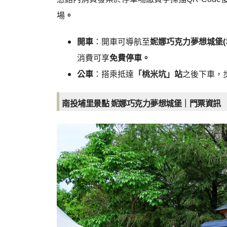
場
。
開車
：開車可導航至
妮娜巧克力夢想城堡(
消費可享
免費停車。
公車
：搭乘抵達
「桃米坑」站
之後下車，
南投埔里景點 妮娜巧克力夢想城堡｜門票資訊