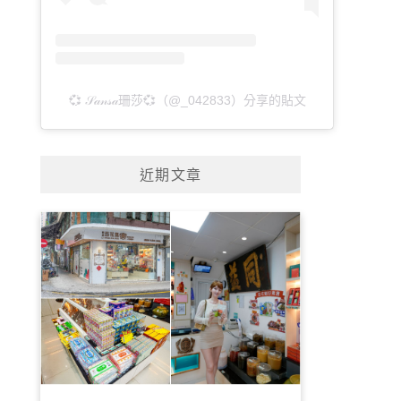
💞 𝒮𝒶𝓃𝓈𝒶珊莎💞（@_042833）分享的貼文
近期文章