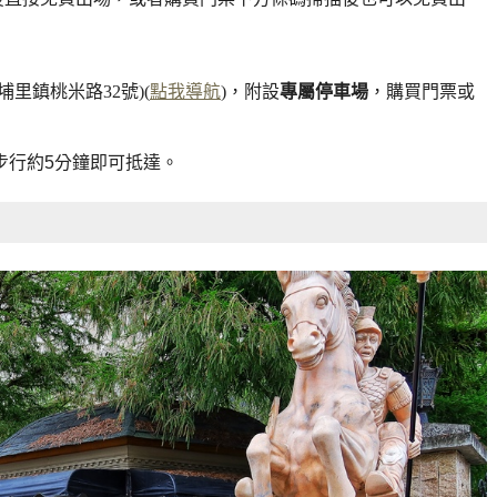
埔里鎮桃米路32號)(
點我導航
)，
附設
專屬停車場
，購買門票或
步行約5分鐘即可抵達。