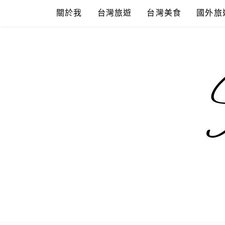
Skip
關於我
台灣旅遊
台灣美食
國外旅
to
content
混血珊莎的
國內外旅遊-住宿-美食-分享