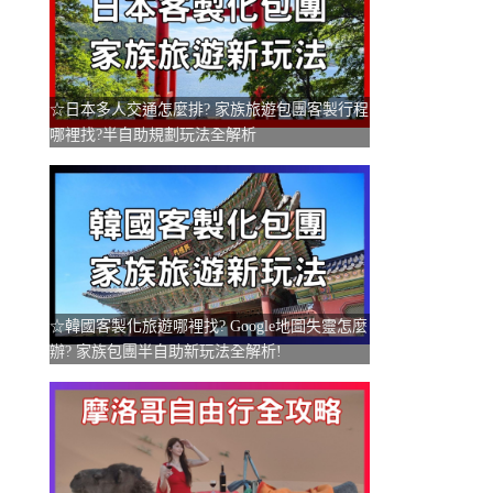
☆日本多人交通怎麼排? 家族旅遊包團客製行程
哪裡找?半自助規劃玩法全解析
☆韓國客製化旅遊哪裡找? Google地圖失靈怎麼
辦? 家族包團半自助新玩法全解析!