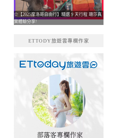
☆【2025摩洛哥自由行】精選 9 天行程 珊莎真
實體驗分享!
ETTODY旅遊雲專欄作家