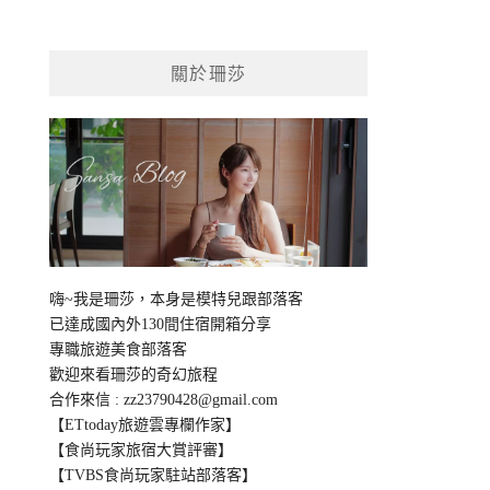
關於珊莎
嗨~我是珊莎，本身是模特兒跟部落客
已達成國內外130間住宿開箱分享
專職旅遊美食部落客
歡迎來看珊莎的奇幻旅程
合作來信 :
zz23790428@gmail.com
【ETtoday旅遊雲專欄作家】
【食尚玩家旅宿大賞評審】
【TVBS食尚玩家駐站部落客】