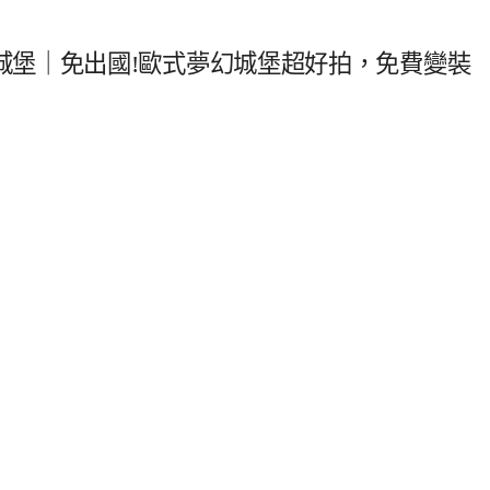
城堡｜免出國!歐式夢幻城堡超好拍，免費變裝