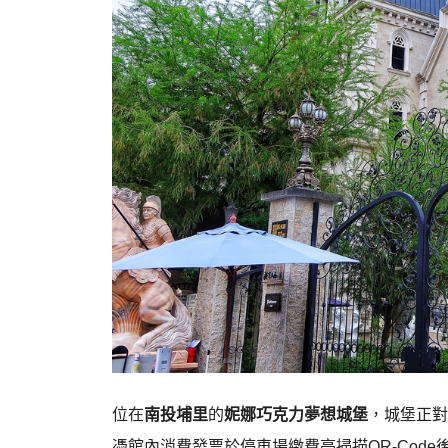
位在
南投埔里
的
妮娜巧克力夢想城堡
，城堡正對
憑館內消費發票於停車場繳費亭掃描QR-Cod