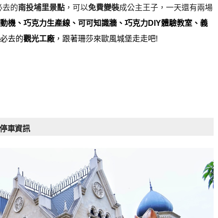
必去的
南投埔里景點
，可以
免費變裝
成公主王子，一天還有兩場
動機、巧克力生產線、可可知識牆、巧克力DIY體驗教室、義
必去的
觀光工廠
，跟著珊莎來歐風城堡走走吧!
&停車資訊