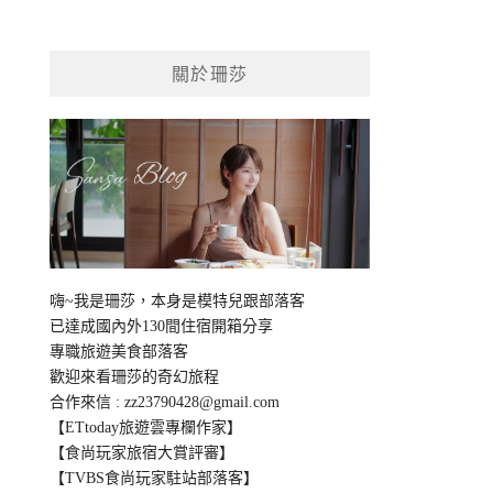
關於珊莎
嗨~我是珊莎，本身是模特兒跟部落客
已達成國內外130間住宿開箱分享
專職旅遊美食部落客
歡迎來看珊莎的奇幻旅程
合作來信 :
zz23790428@gmail.com
【ETtoday旅遊雲專欄作家】
【食尚玩家旅宿大賞評審】
【TVBS食尚玩家駐站部落客】