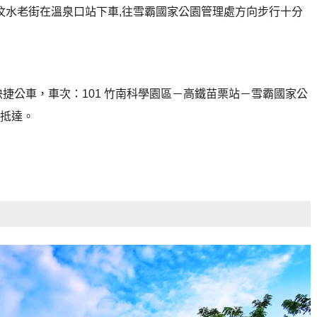
經汶水老街在溫泉口站下車,往雪霸國家公園管理處方向步行十分
捷公車，車次：101 竹南科學園區－高鐵苗栗站－雪霸國家公
可抵達。