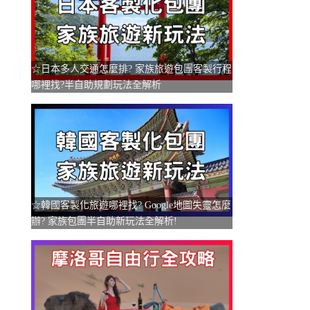
☆日本多人交通怎麼排? 家族旅遊包團客製行程
哪裡找?半自助規劃玩法全解析
☆韓國客製化旅遊哪裡找? Google地圖失靈怎麼
辦? 家族包團半自助新玩法全解析!