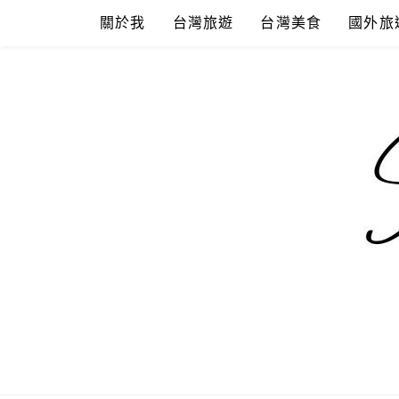
Skip
關於我
台灣旅遊
台灣美食
國外旅
to
content
混血珊莎的
國內外旅遊-住宿-美食-分享