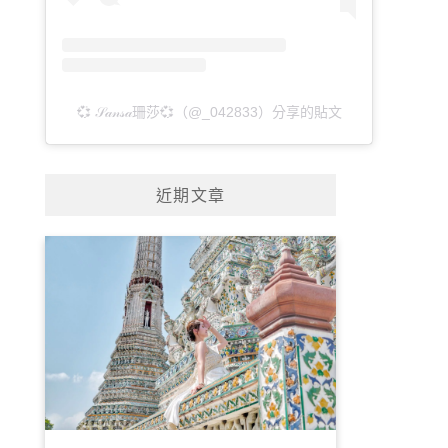
💞 𝒮𝒶𝓃𝓈𝒶珊莎💞（@_042833）分享的貼文
近期文章