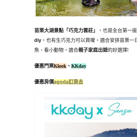
苗栗大湖景點「巧克力雲莊」
，也是全台第一座
diy
，也有生巧克力可以買喔，適合安排苗栗一
魚、看小動物，適合
親子家庭出遊
的好選擇!
優惠門票
Klook
、
KKday
優惠房價
agoda訂房去