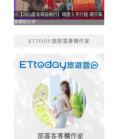
☆【2025摩洛哥自由行】精選 9 天行程 珊莎真
實體驗分享!
ETTODY旅遊雲專欄作家