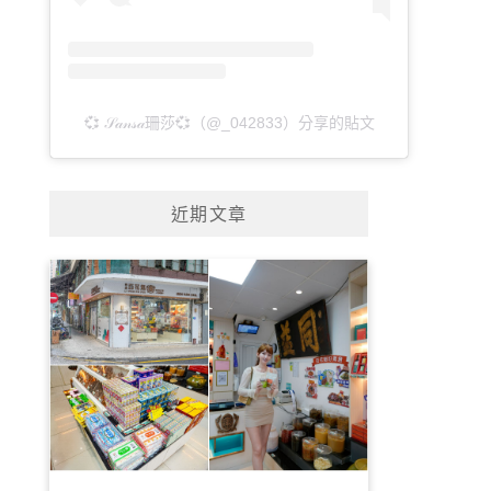
💞 𝒮𝒶𝓃𝓈𝒶珊莎💞（@_042833）分享的貼文
近期文章