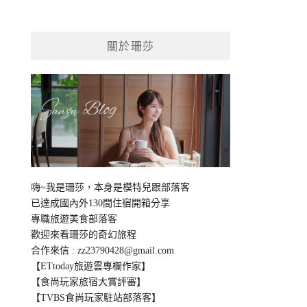
關於珊莎
嗨~我是珊莎，本身是模特兒跟部落客
已達成國內外130間住宿開箱分享
專職旅遊美食部落客
歡迎來看珊莎的奇幻旅程
合作來信 :
zz23790428@gmail.com
【ETtoday旅遊雲專欄作家】
【食尚玩家旅宿大賞評審】
【TVBS食尚玩家駐站部落客】