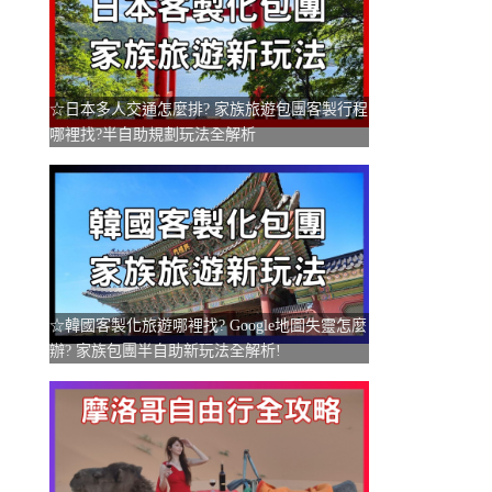
☆日本多人交通怎麼排? 家族旅遊包團客製行程
哪裡找?半自助規劃玩法全解析
☆韓國客製化旅遊哪裡找? Google地圖失靈怎麼
辦? 家族包團半自助新玩法全解析!