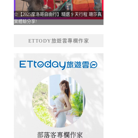
☆【2025摩洛哥自由行】精選 9 天行程 珊莎真
實體驗分享!
ETTODY旅遊雲專欄作家