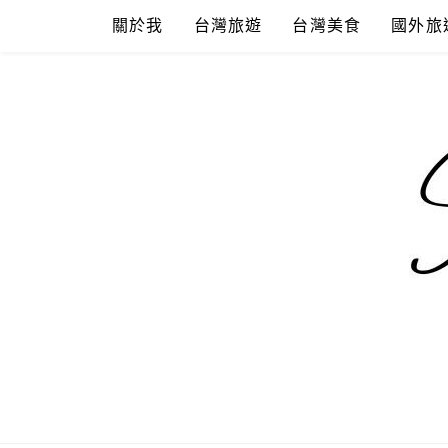
Skip
關於我
台灣旅遊
台灣美食
國外旅
to
content
混血珊莎的
國內外旅遊-住宿-美食-分享