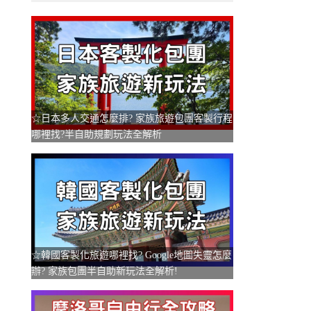
☆日本多人交通怎麼排? 家族旅遊包團客製行程
哪裡找?半自助規劃玩法全解析
☆韓國客製化旅遊哪裡找? Google地圖失靈怎麼
辦? 家族包團半自助新玩法全解析!