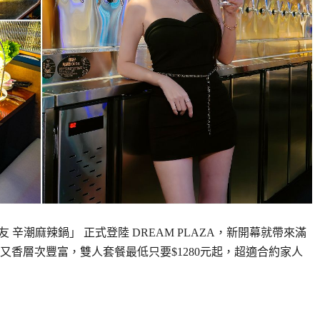
 辛潮麻辣鍋」 正式登陸 DREAM PLAZA，新開幕就帶來滿
香層次豐富，雙人套餐最低只要$1280元起，超適合約家人