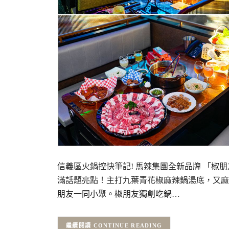
信義區火鍋控快筆記! 馬辣集團全新品牌 「椒朋友
滿話題亮點！主打九葉青花椒麻辣鍋湯底，又麻又
朋友一同小聚。椒朋友獨創吃鍋…
CONTINUE READING