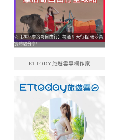
☆【2025摩洛哥自由行】精選 9 天行程 珊莎真
實體驗分享!
ETTODY旅遊雲專欄作家