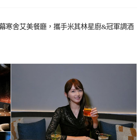
ow新開幕寒舍艾美餐廳，攜手米其林星廚&冠軍調酒