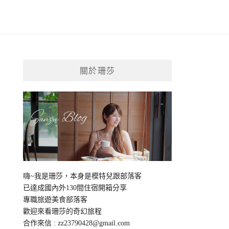
關於珊莎
嗨~我是珊莎，本身是模特兒跟部落客
已達成國內外130間住宿開箱分享
專職旅遊美食部落客
歡迎來看珊莎的奇幻旅程
合作來信 :
zz23790428@gmail.com