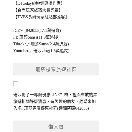
【ETtoday旅遊雲專欄作家】
【食尚玩家旅宿大賞評審】
【TVBS食尚玩家駐站部落客】
IG👉
_042833(17.1萬追蹤)
FB
珊莎Sansa(11.9萬追蹤)
Tiktok👉
珊莎Sansa(2.4萬追蹤)
Youtube👉
珊莎vlog(1.6萬追蹤)
珊莎機票旅遊社群
珊莎創了一專屬優惠LINE社群，裡面會放機票
旅遊相關好康消息，有興趣的朋友，趕緊來加
入吧!
珊莎專屬優惠社群
(通關密碼042833)
懶人包