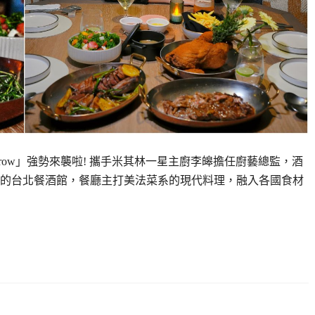
arrow」強勢來襲啦! 攜手米其林一星主廚李皞擔任廚藝總監，酒
的台北餐酒館，餐廳主打美法菜系的現代料理，融入各國食材