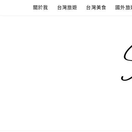
Skip
關於我
台灣旅遊
台灣美食
國外旅
to
content
混血珊莎的
國內外旅遊-住宿-美食-分享