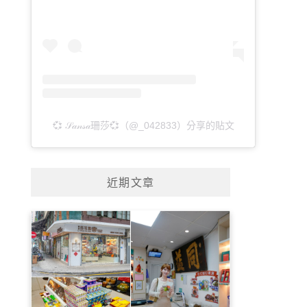
💞 𝒮𝒶𝓃𝓈𝒶珊莎💞（@_042833）分享的貼文
近期文章