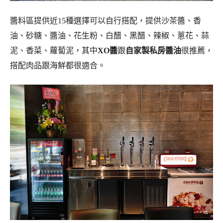
醬料區提供近15種選擇可以自行搭配，提供沙茶醬、香
油、砂糖、醬油、花生粉、白醋、黑醋、辣椒、蔥花、蒜
泥、香菜、蘿蔔泥，其中
XO醬
跟
自家製私房醬油
很推薦，
搭配肉品跟海鮮都很適合。