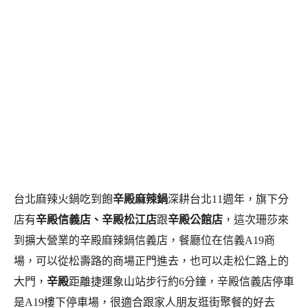
台北麻辣火鍋吃到飽
辛殿麻辣鍋
深耕台北11週年，旗下分
店有
辛殿信義店、辛殿松江店
跟
辛殿公館店
，這次珊莎來
到擴大營業的辛殿麻辣鍋信義店，餐廳位在信義A19商
場，可以從松壽路的商場正門進去，也可以走松仁路上的
大門，
辛殿
距離捷運象山站步行約6分鐘，辛殿信義店停車
是A19樓下停車場，很適合跟家人朋友逛街聚餐的好去