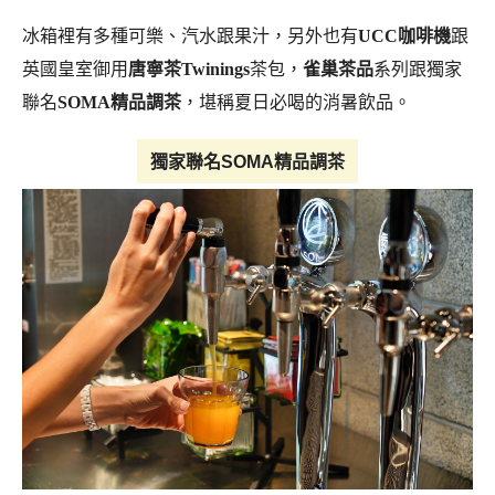
冰箱裡有多種可樂、汽水跟果汁，另外也有
UCC咖啡機
跟
英國皇室御用
唐寧茶Twinings
茶包，
雀巢茶品
系列跟獨家
聯名
SOMA精品調茶
，堪稱夏日必喝的消暑飲品。
獨家聯名SOMA精品調茶