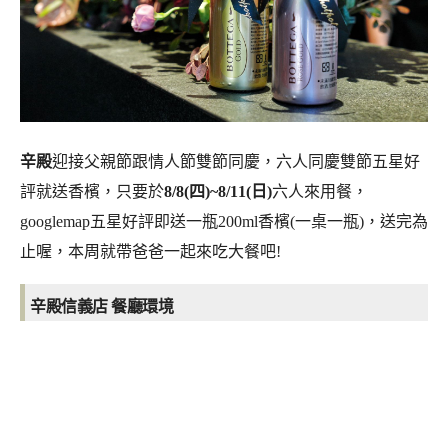
辛殿
迎接父親節跟情人節雙節同慶，六人同慶雙節五星好
評就送香檳，只要於
8/8(四)~8/11(日)
六人來用餐，
googlemap五星好評即送一瓶200ml香檳(一桌一瓶)，送完為
止喔，本周就帶爸爸一起來吃大餐吧!
辛殿信義店 餐廳環境