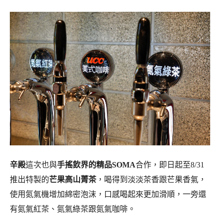
辛殿
這次也與
手搖飲界的精品SOMA
合作，即日起至8/31
推出特製的
芒果高山菁茶
，喝得到淡淡茶香跟芒果香氣，
使用氮氣機增加綿密泡沫，口感喝起來更加滑順，一旁還
有氮氣紅茶、氮氣綠茶跟氮氣咖啡。