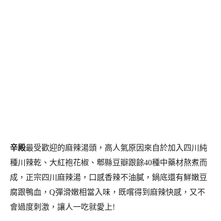
辛殿
最受歡迎的麻辣湯頭，高人氣原因來自於加入四川純
種川辣乾、大紅袍花椒、郫縣豆瓣跟餘40種中藥材熬煮而
成，正宗四川麻辣湯，口感香辣不油膩，鍋底還有鮮嫩豆
腐跟鴨血，Q彈滑嫩相當入味，既嚐得到麻辣快感，又不
會過度刺激，讓人一吃就愛上!