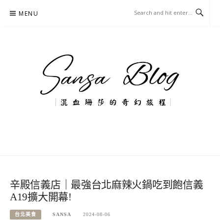
Skip
MENU
to
content
混血珊莎的奇幻旅程
國內外旅遊-住宿-美食-分享
辛殿信義店｜最強台北麻辣火鍋吃到飽信義
A19擴大開幕!
台北美食
SANSA
2024-08-06