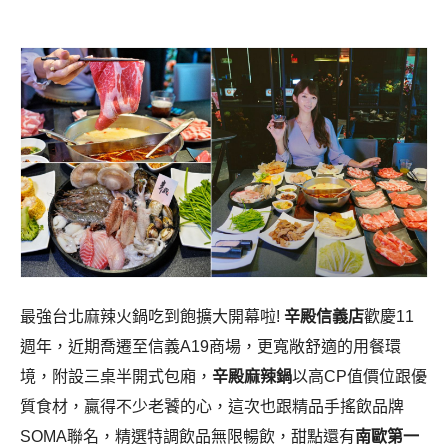
最強台北麻辣火鍋吃到飽擴大開幕啦!
辛殿信義店
歡慶11
週年，近期喬遷至信義A19商場，更寬敞舒適的用餐環
境，附設三桌半開式包廂，
辛殿麻辣鍋
以高CP值價位跟優
質食材，贏得不少老饕的心，這次也跟精品手搖飲品牌
SOMA聯名，精選特調飲品無限暢飲，甜點還有
南歐第一