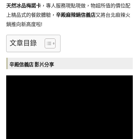
天然冰品梅諾卡
，專人服務現點現做，物超所值的價位配
上精品式的餐飲體驗，
辛殿麻辣鍋信義店
又將台北麻辣火
鍋推向新高度啦!
文章目錄
辛殿信義店 影片分享