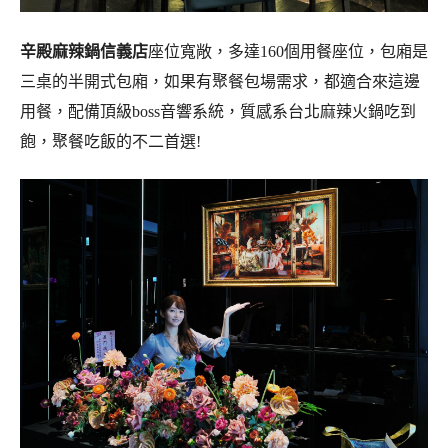
辛殿麻辣鍋信義店
座位寬敞，多達
160個用餐座位，包廂是
三桌的半開式包廂，如果有聚餐包場需求，都適合來這邊
用餐，配備頂級boss音響系統，質感系台北麻辣火鍋吃到
飽，聚餐吃飯的不二首選!