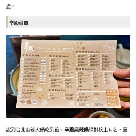
處。
辛殿菜單
說到台北麻辣火鍋吃到飽，
辛殿麻辣鍋
絕對榜上有名，重