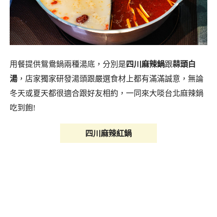
用餐提供鴛鴦鍋兩種湯底，分別是
四川麻辣鍋
跟
蒜頭白
湯
，店家獨家研發湯頭跟嚴選食材上都有滿滿誠意，無論
冬天或夏天都很適合跟好友相約，一同來大啖台北麻辣鍋
吃到飽!
四川麻辣紅鍋