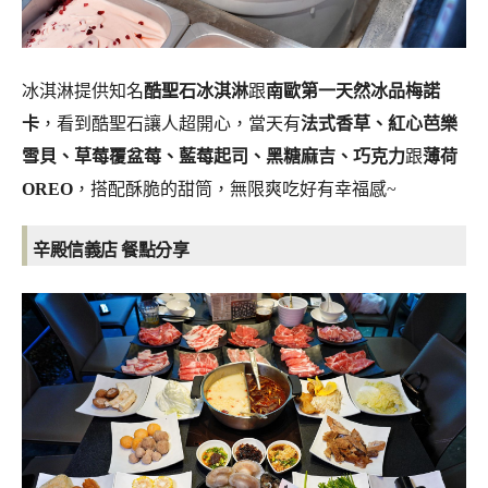
冰淇淋提供知名
酷聖石冰淇淋
跟
南歐第一天然冰品梅諾
卡
，看到酷聖石讓人超開心，當天有
法式香草、紅心芭樂
雪貝、草莓覆盆莓、藍莓起司、黑糖麻吉、巧克力
跟
薄荷
OREO
，搭配酥脆的甜筒，無限爽吃好有幸福感~
辛殿信義店 餐點分享