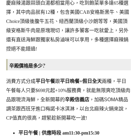
慶麻辣湯跟蒜頭白湯都相當用心，吃到飽菜單多達65種選
擇，其中肉品就有12種，包含美國CAB安格斯黑牛、美國
Choice頂級後腹牛五花、紐西蘭頂級小沙朗等等，美國頂
級安格斯牛肉是原塊現切，讓許多饕客一吃就愛上，另外
還有直送海鮮跟獨家私房滷味可以享用，多種選擇麻辣鍋
控絕不能錯過!
辛殿價格是多少?
消費方式分成
平日午餐
跟
平日晚餐+假日全天
兩種，平日
午餐每人只要$698元起+10%服務費，就能無限爽吃頂級肉
品跟現流海鮮，全新開幕的
辛殿信義店
，加碼
SOMA精品
調茶跟西班牙進口梅諾卡冰淇淋，以台北麻辣火鍋來說，
CP值真的很高，趕緊趁新開幕吃一波!
平日午餐 | 供應時段 am11:30-pm15:30