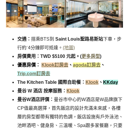
交通：
搭乘BTS到
Saint Louis聖路易斯站
下車，步
行約ˊ4分鐘即可抵達。
(地圖)
房價費用：TWD $5100 元起。(
更多房型
)
優惠房價：
Klook訂房去
、
agoda訂房去
、
Trip.com訂房去
The Kitchen Table 國際自助餐：
Klook
、
KKday
曼谷 W 酒店 按摩服務：
Klook
曼谷W酒店評價：
曼谷市中心的W酒店是W品牌旗下
CP值最高選擇，首先飯店的設計充滿未來感，各樓
層的房型都帶有獨特的色調，飯店設施有戶外泳池、
池畔酒吧、健身房、三溫暖、Spa跟多家餐廳，只要