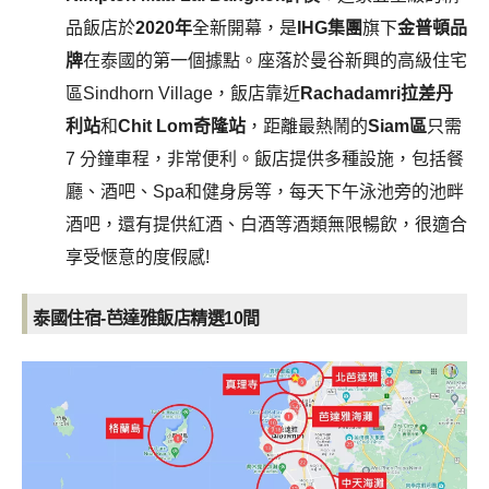
品飯店於
2020年
全新開幕，是
IHG集團
旗下
金普頓品
牌
在泰國的第一個據點。座落於曼谷新興的高級住宅
區Sindhorn Village，飯店靠近
Rachadamri拉差丹
利站
和
Chit Lom奇隆站
，距離最熱鬧的
Siam區
只需
7 分鐘車程，非常便利。飯店提供多種設施，包括餐
廳、酒吧、Spa和健身房等，每天下午泳池旁的池畔
酒吧，還有提供紅酒、白酒等酒類無限暢飲，很適合
享受愜意的度假感!
泰國住宿-芭達雅飯店精選10間