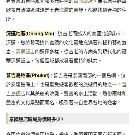
有豐富的自然風光和多元特色的
華欣飯店
。無論您喜歡華
欣夜市熱鬧區域還是七岩海灘的寧靜，都能找到合適的住
所。
清邁地區(Chiang Mai)
:
這古老而迷人的泰國北部城市，
清邁，您將發現這片富饒的文化寶地充滿著神秘和藝術氣
息。
清邁飯店
的選擇多樣，從古老的寺廟旁到現代化的豪
華清邁飯店，每個區域都散發著獨特的魅力。
普吉島地區(Phuket)
:
普吉島是泰國南部的一個島嶼，位
於安達曼海上。也是最受遊客歡迎的旅遊目的地之一。
普
吉島飯店
以其美麗的沙灘、豐富的水上活動、熱帶雨林和
豐富的文化景點而聞名，吸引著來自世界各地的遊客。
泰國飯店區域房價是多少?
泰國住宿的價格因地點、設施、季節等因素而有所不同。