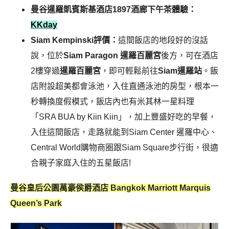
曼谷暹羅凱賓斯基酒店1897酒廊下午茶體驗：
KKday
Siam Kempinski評價：
這間飯店的地段好的沒話
說，位於
Siam Paragon 暹羅百麗宮
後方，可在酒店
2樓穿過
暹羅百麗宮
，即可輕鬆前往
Siam暹羅站
。飯
店附設超美都會泳池，入住直通泳池的房型，根本一
秒轉換度假模式，飯店內也有
米其林一星料理
「SRA BUA by Kiin Kiin」，加上豐盛好吃的早餐，
入住這間飯店，走路就能到Siam Center 暹羅中心、
Central World購物商圈跟Siam Square步行街，很適
合親子家庭入住的五星飯店!
曼谷皇后公園萬豪侯爵酒店 Bangkok Marriott Marquis
Queen’s Park