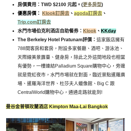
房價費用：TWD $2100 元起。(
更多房型
)
優惠房價：
Klook訂房去
、
agoda訂房去
、
Trip.com訂房去
水門市場伯克利酒店自助餐券：
Klook
、
KKday
The Berkeley Hotel Pratunam評價：
這家飯店擁有
788間客房和套房，附設多家餐廳、酒吧、游泳池、
天際線美景露臺、健身房，除此之外這間地段也相當
有優勢，一樓連結Palladium Square購物中心，旁邊
就是霓虹夜市，水門市場就在對面，臨近景點暹羅廣
場、暹羅海洋世界、杜莎夫人蠟像館、Big C 跟
CentralWorld購物中心，通通走路就能到!
曼谷金普頓玫蘭酒店 Kimpton Maa-Lai Bangkok