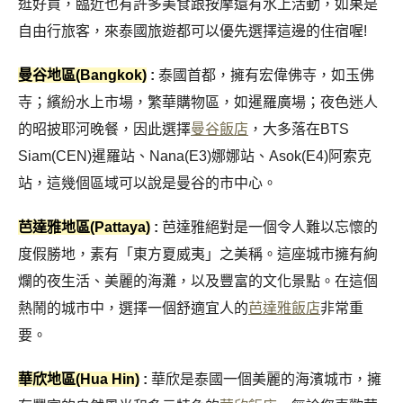
逛好買，臨近也有許多美食跟按摩還有水上活動，如果是
自由行旅客，來泰國旅遊都可以優先選擇這邊的住宿喔!
曼谷地區(Bangkok)
:
泰國首都，擁有宏偉佛寺，如玉佛
寺；繽紛水上市場，繁華購物區，如暹羅廣場；夜色迷人
的昭披耶河晚餐，因此選擇
曼谷飯店
，大多落在BTS
Siam(CEN)暹羅站、Nana(E3)娜娜站、Asok(E4)阿索克
站，這幾個區域可以說是曼谷的市中心。
芭達雅地區(Pattaya)
:
芭達雅絕對是一個令人難以忘懷的
度假勝地，素有「東方夏威夷」之美稱。這座城市擁有絢
爛的夜生活、美麗的海灘，以及豐富的文化景點。在這個
熱鬧的城市中，選擇一個舒適宜人的
芭達雅飯店
非常重
要。
華欣地區(Hua Hin)
:
華欣是泰國一個美麗的海濱城市，擁