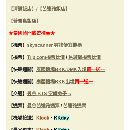
【清邁飯店】
/
【芭達雅飯店】
【普吉島飯店】
★泰國
熱門旅遊推薦★
【機票】
skyscanner 尋找便宜機票
【機票】
Trip.com機票比價
/
易遊網機票比價
【快速通關】
泰國機場BKK/DMK入境
買一送一
【快速通關】
泰國機場BKK出境
買一送一
【交通】
曼谷 BTS 空鐵兔子卡
【通票】
曼谷芭達雅通票
/
芭達雅通票
【機場接送】
Klook
、
KKday