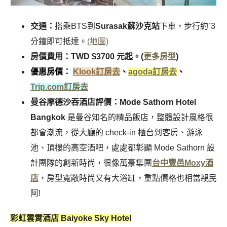
交通：
搭乘BTS到
Surasak蘇沙克站
下車，步行約ˊ3
分鐘即可抵達。
(地圖)
房價費用：TWD $3700 元起。(
更多房型
)
優惠房價：
Klook訂房去
、
agoda訂房去
、
Trip.com訂房去
曼谷摩德沙吞酒店評價：Mode Sathorn Hotel
Bangkok
是曼谷知名的精品飯店，整體設計風格很
都會潮流，從大廳的 check-in 櫃台到客房、游泳
池、頂樓的高空酒吧，處處都彰顯 Mode Sathorn 設
計團隊的創新時尚，很像萬豪集團
台中豐邑Moxy酒
店
，房型寬敞時尚又有大浴缸，重點價格也相當親民
阿!
彩虹雲霄酒店 Baiyoke Sky Hotel