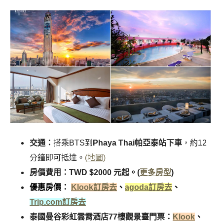
交通：
搭乘BTS到
Phaya Thai帕亞泰站下車
，約12
分鐘即可抵達。
(地圖)
房價費用：TWD $2000 元起。(
更多房型
)
優惠房價：
Klook訂房去
、
agoda訂房去
、
Trip.com訂房去
泰國曼谷彩虹雲霄酒店77樓觀景臺門票：
Klook
、