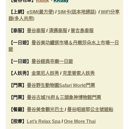
【曼谷包車】
Klook
、
KKday
【上網】
eSIM(最方便)
/
SIM卡(送本地通話)
/
WiFI分享
器(多人共用)
【泰服】
曼谷泰服
/
清邁泰服
/
普吉島泰服
【一日遊】
曼谷美功鐵道市場＆丹嫩莎朵水上市場一日
遊
【一日遊】
曼谷經典寺廟一日遊
【人妖秀】
金東尼人妖秀
/
克里普索人妖秀
【門票】
曼谷野生動物園Safari World門票
【門票】
曼谷古城76府＆三頭象神博物館門票
【餐廳】
曼谷美食觀光巴士
/
曼谷昭披耶公主號遊船
【按摩】
Let’s Relax Spa
/
One More Thai