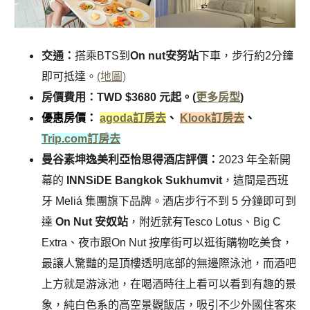
交通：
搭乘BTS到
On nut安努站
下車，步行約2分鐘
即可抵達。
(地圖)
房價費用：TWD $3680 元起。(
更多房型
)
優惠房價：
agoda訂房去
、
Klook訂房去
、
Trip.com訂房去
曼谷素坤逸美利亞怡思得酒店評價：
2023 年全新開
幕的
INNSiDE Bangkok Sukhumvit
，這間是西班
牙 Meliá 集團旗下品牌。酒店步行不到 5 分鐘即可到
達
On Nut 安奴站
，附近就有Tesco Lotus、Big C
Extra、夜市跟On Nut 按摩街可以逛街購物吃美食，
最讓人驚豔的是頂樓透明底部的無邊際泳池，而酒吧
上方就是游泳池，在喝酒時往上看可以看到有趣的景
象，純白色系的高空景觀飯店，吸引不少外國住客來