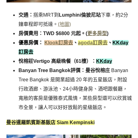
交通：
搭乘MRT到
Lumphini倫披尼站
下車，約2分
鐘車程即可抵達。
(地圖)
房價費用：TWD $6800 元起。(
更多房型
)
優惠房價：
Klook訂房去
、
agoda訂房去
、
KKday
訂房去
悅榕莊Vertigo 高級晚餐（61樓）：
KKday
Banyan Tree Bangkok評價：曼谷悅榕庄
Banyan
Tree Bangkok 是開業超過 20 年的五星飯店，附設
行政酒廊、游泳池、24小時健身房、酒吧跟餐廳，
寬敞的客房是優雅泰式風情，某些房型還可以欣賞城
市全景，讓人可以好好放鬆的星級飯店。
曼谷暹羅凱賓斯基飯店 Siam Kempinski