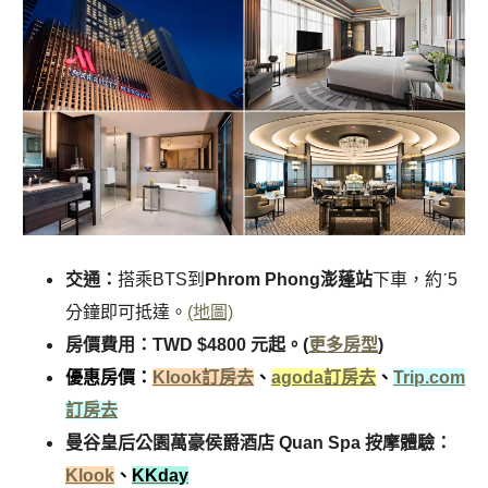
交通：
搭乘BTS到
Phrom Phong澎蓬站
下車，約ˊ5
分鐘即可抵達。
(地圖)
房價費用：TWD $4800 元起。(
更多房型
)
優惠房價：
Klook訂房去
、
agoda訂房去
、
Trip.com
訂房去
曼谷皇后公園萬豪侯爵酒店 Quan Spa 按摩體驗：
Klook
、
KKday