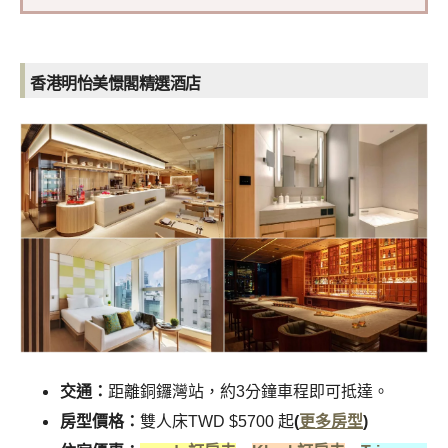
香港明怡美憬閣精選酒店
交通：
距離銅鑼灣站，約3分鐘車程即可抵達。
房型價格：
雙人床TWD $5700 起
(
更多房型
)