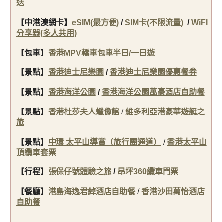
送
【中港澳網卡】
eSIM(最方便)
/
SIM卡(不限流量)
/
WiFI
分享器(多人共用)
【包車】
香港MPV轎車包車半日/一日遊
【景點】
香港迪士尼樂園
/
香港迪士尼樂園優惠餐券
【景點】
香港海洋公園
/
香港海洋公園萬豪酒店自助餐
【景點】
香港杜莎夫人蠟像館
/
維多利亞港豪華遊艇之
旅
【景點】
中環 太平山導賞（旅行團通道）
/
香港太平山
頂纜車套票
【行程】
張保仔號體驗之旅
/
昂坪360纜車門票
【餐廳
】
港島海逸君綽酒店自助餐
/
香港沙田萬怡酒店
自助餐