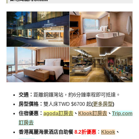
交通：
距離銅鑼灣站，約6分鐘車程即可抵達。
房型價格：
雙人床TWD $6700 起
(
更多房型
)
住宿優惠：
agoda訂房去
、
Klook訂房去
、
Trip.com
訂房去
香港萬麗海景酒店自助餐
8.2折優惠
：
Klook
、