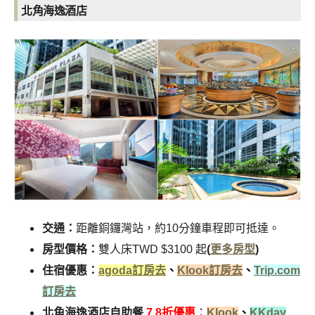
北角海逸酒店
交通：
距離銅鑼灣站，約10分鐘車程即可抵達。
房型價格：
雙人床TWD $3100 起
(
更多房型
)
住宿優惠：
agoda訂房去
、
Klook訂房去
、
Trip.com
訂房去
北角海逸酒店自助餐
7.8折優惠
：
Klook
、
KKday