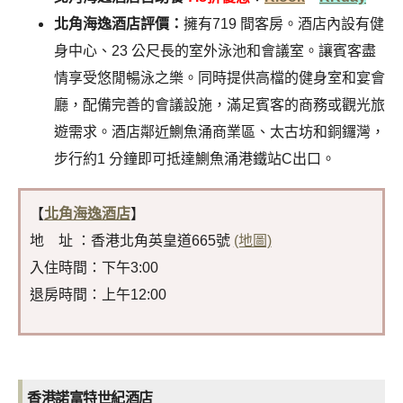
北角海逸酒店評價：
擁有719 間客房。酒店內設有健
身中心、23 公尺長的室外泳池和會議室。讓賓客盡
情享受悠閒暢泳之樂。同時提供高檔的健身室和宴會
廳，配備完善的會議設施，滿足賓客的商務或觀光旅
遊需求。酒店鄰近鰂魚涌商業區、太古坊和銅鑼灣，
步行約1 分鐘即可抵達鰂魚涌港鐵站C出口。
【
北角海逸酒店
】
地 址 ：香港北角英皇道665號
(地圖)
入住時間：下午3:00
退房時間：上午12:00
香港諾富特世紀酒店