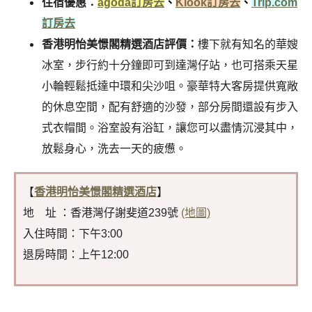
住宿優惠：
agoda訂房去
、
Klook訂房去
、
Trip.com
訂房去
香港明怡美憬閣精選酒店評價：
樓下就有知名的華嫂
冰室，步行約十分鐘即可到達灣仔站，也可搭乘天星
小輪輕鬆抵達中環和尖沙咀。豪華特大客房提供寬敞
的休息空間，配有舒適的沙發，部分房間還設有步入
式衣帽間。浴室設有浴缸，讓您可以盡情沉浸其中，
放鬆身心，洗去一天的疲憊。
【
香港明怡美憬閣精選酒店
】
地 址 ：香港灣仔謝斐道239號
(地圖)
入住時間：下午3:00
退房時間：上午12:00