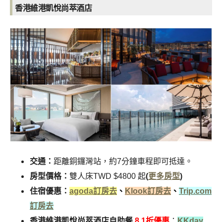
香港維港凱悅尚萃酒店
交通：
距離銅鑼灣站，約7分鐘車程即可抵達。
房型價格：
雙人床TWD $4800 起
(
更多房型
)
住宿優惠：
agoda訂房去
、
Klook訂房去
、
Trip.com
訂房去
香港維港凱悅尚萃酒店自助餐
8.1折優惠
：
KKday