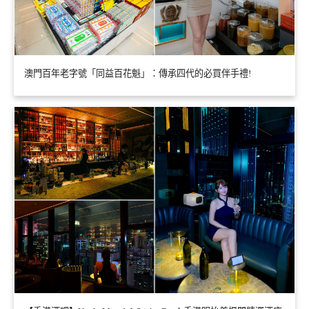
澳門百年老字號「同益百花魁」：傳承四代的必買伴手禮!