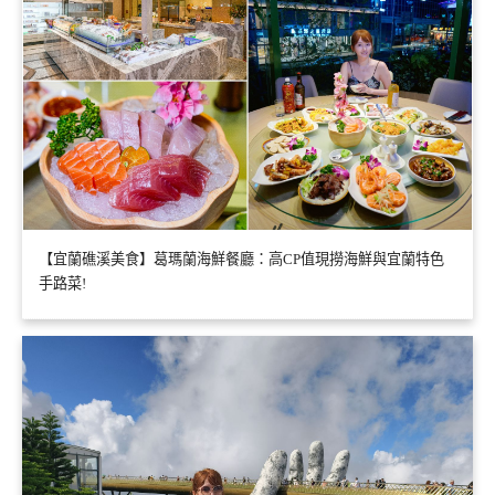
【宜蘭礁溪美食】葛瑪蘭海鮮餐廳：高CP值現撈海鮮與宜蘭特色
手路菜!