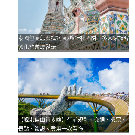
泰國包團怎麼找?小心旅行社陷阱！多人家族客
製化旅遊輕鬆玩!
【峴港自由行攻略】行前規劃、交通、機票、
景點、簽證、費用一次看懂!