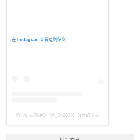
在 Instagram 查看這則貼文
💞 𝒮𝒶𝓃𝓈𝒶珊莎💞（@_042833）分享的貼文