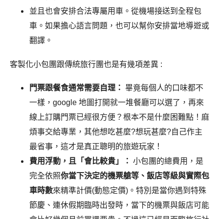
並且也會安排合法專屬用車。從機場接送到全程包
車。如果擔心語言問題，也可以幫你安排當地導遊或
翻譯。
客製化小包團跟傳統旅行團也是有幾項差異 :
門票跟餐食通常需要自理：
畢竟每個人的口味都不
一樣，google 地圖打開就一堆餐廳可以選了，再來
線上訂購門票已經很方便？根本不是什麼困難點！麻
煩事交給專業，其他想吃甚麼?想玩甚麼?自己作主
最省事，這才是真正聰明的旅遊玩家！
費用浮動，且「會比較貴」：
小包團的總費用，是
完全依照
你當下決定的機票艙等、飯店等級與實際包
車時數
來精準計價(動態定價)。特別是當你遇到特殊
節慶、連休假期臨時出發時，當下的機票與飯店可能