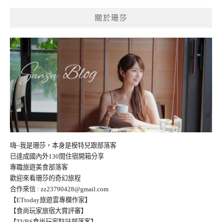
關於珊莎
嗨~我是珊莎，本身是模特兒跟部落客
已達成國內外130間住宿開箱分享
專職旅遊美食部落客
歡迎來看珊莎的奇幻旅程
合作來信 :
zz23790428@gmail.com
【ETtoday旅遊雲專欄作家】
【食尚玩家旅宿大賞評審】
【TVBS食尚玩家駐站部落客】