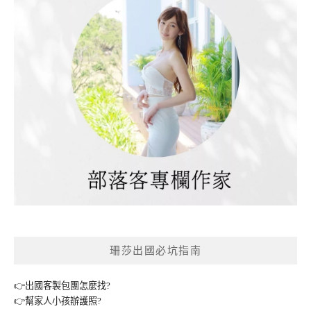
珊莎出國必坑指南
👉出國客製包團怎麼找?
👉幫家人小孩辦護照?