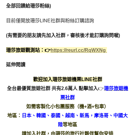
全部回饋給珊莎粉絲)
目前僅開放珊莎LINE社群與粉絲訂購諮詢
(有需要的朋友請先加入社群，審核後才能訂購詢問喔)
珊莎旅遊觀測站：👉
https://reurl.cc/RqWXNg
延伸閱讀
歡迎加入珊莎旅遊機票LINE社群
全台最優質旅遊社群 共有2.6萬人
點擊加入
👉
珊莎旅遊機
票社群
如需客製化小包團服務（機+酒+包車）
地區：
日本、韓國、泰國、越南、新馬，摩洛哥、中國大
陸
等地區
請加入社群，由珊莎的旅行社夥伴幫你安排