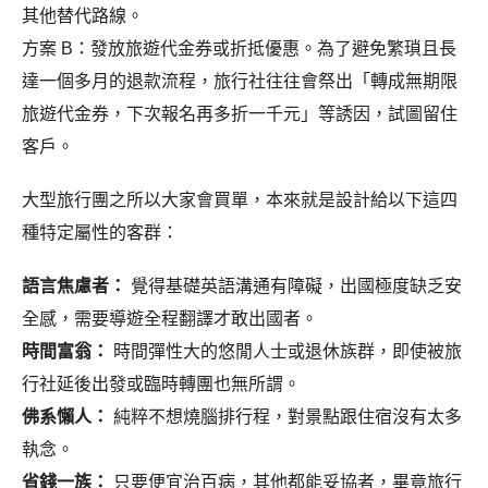
其他替代路線。
方案 B：發放旅遊代金券或折抵優惠。為了避免繁瑣且長
達一個多月的退款流程，旅行社往往會祭出「轉成無期限
旅遊代金券，下次報名再多折一千元」等誘因，試圖留住
客戶。
大型旅行團之所以大家會買單，本來就是設計給以下這四
種特定屬性的客群：
語言焦慮者：
覺得基礎英語溝通有障礙，出國極度缺乏安
全感，需要導遊全程翻譯才敢出國者。
時間富翁：
時間彈性大的悠閒人士或退休族群，即使被旅
行社延後出發或臨時轉團也無所謂。
佛系懶人：
純粹不想燒腦排行程，對景點跟住宿沒有太多
執念。
省錢一族：
只要便宜治百病，其他都能妥協者，畢竟旅行