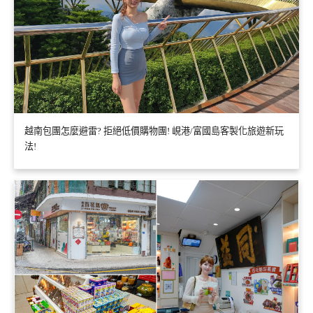
越南包團怎麼避雷? 拒絕低價購物團! 峴港/富國島客製化旅遊新玩
法!