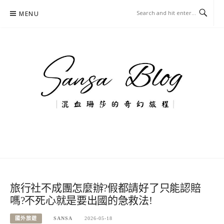
Skip
MENU
to
content
混血珊莎的奇幻旅程
國內外旅遊-住宿-美食-分享
旅行社不成團怎麼辦?假都請好了只能認賠
嗎?不死心就是要出國的急救法!
國外旅遊
SANSA
2026-05-18