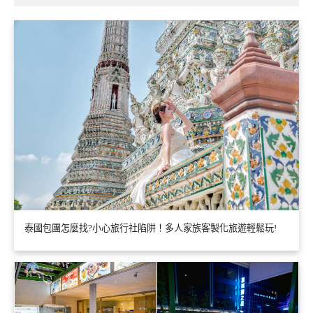
泰國包團怎麼找?小心旅行社陷阱！多人家族客製化旅遊輕鬆玩!