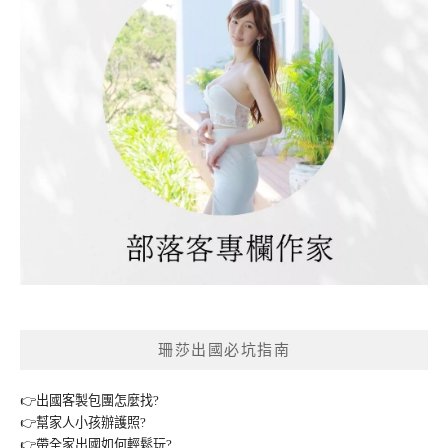
珊莎出國必坑指南
👉出國客製包團怎麼找?
👉幫家人小孩辦護照?
👉帶全家出國如何輕鬆玩?