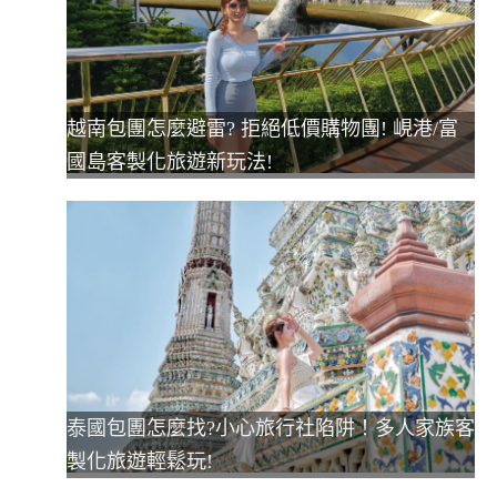
越南包團怎麼避雷? 拒絕低價購物團! 峴港/富
國島客製化旅遊新玩法!
泰國包團怎麼找?小心旅行社陷阱！多人家族客
製化旅遊輕鬆玩!