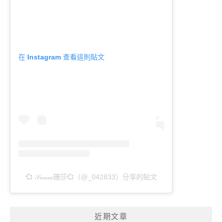
在 Instagram 查看這則貼文
💞 𝒮𝒶𝓃𝓈𝒶珊莎💞（@_042833）分享的貼文
近期文章