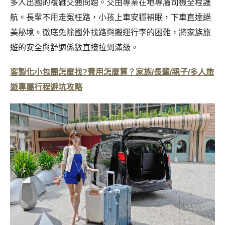
多人出國的複雜交通問題。交由專業在地專屬司機全程護
航。長輩不用走冤枉路，小孩上車安穩補眠，下車直達絕
美秘境。徹底免除國外找路與搬運行李的困難，將家族旅
遊的安全與舒適係數直接拉到滿級。
客製化小包團怎麼找?費用怎麼算？家族/長輩/親子/多人旅
遊專屬行程避坑攻略