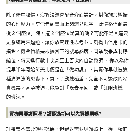
除了暗中漲價，演算法還會配合介面設計，對你施加極端
的心理壓力。當你看到畫面上閃爍著紅字「此價格僅剩最
後 2 個座位」時，這 2 個座位是真的嗎？可能不是。這只
是系統用來逼迫、讓你放棄理性思考並立刻掏出信用卡的
指令。機票價格是根據當下的搜尋熱度、同業競爭與剩餘
艙位，每天進行數十次甚至上百次的自動微調。 你以為你
提早半年開始每天比價是在「做功課」？其實你早就被這
種演算法的恐嚇下，買下了動線極差、完全不可退改的昂
貴機票，甚至被迫只能買到「晚去早回」或「紅眼班機」
的慘況。
買機票要護照嗎？護照過期可以先買機票嗎?
訂機票不需要護照號碼，但絕對需要與護照上一模一樣的