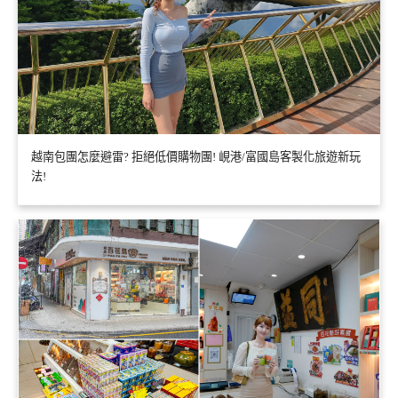
越南包團怎麼避雷? 拒絕低價購物團! 峴港/富國島客製化旅遊新玩
法!