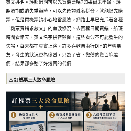
英文姓名。護照過期可以先買機票嗎?如果尚未申辦、護
照過期或遺失重辦時，可以先確認姓名拼音，就能搶先購
票。但是買機票請小心地雷風險。網路上早已充斥著各種
「機票買錯求救文」的血淚慘況。去回程日期買錯、航班
時間看錯天、英文名字拼音顛倒，這些看似不可能發生的
失誤，每天都在真實上演。許多喜歡自由行DIY的年輕朋
友，發生的狀況更為慘烈，只為了省下微薄的幾百塊差
價，結果卻多賠了好幾萬的代價!
⚠️ 訂機票三大致命風險