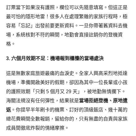
訂票當下如果沒有護照，欄位可以先隨意填寫。但這正是
最可怕的隱形地雷！很多人在處理繁雜的家族行程時，極
容易「忘記」出發前要更新資料。一旦你帶著舊資料去機
場，系統核對不符的瞬間，地勤會直接註銷你的登機資
格。
3. 六個月效期不足：機場報到櫃檯的當場處決
這是無數家庭旅遊最痛的血淚史。全家人興高采烈地抵達
機場，準備開啟美好的假期，卻因為其中一位長輩或小孩
的護照效期「只剩 5 個月又 29 天」，被地勤無情攔下。
海關法規沒有任何彈性，結果就是
當場拒絕登機、原地遣
返
。你提早半年刷卡的機票、訂好的頂級飯店、幾十萬的
總花費瞬間全數報銷，留給你的，只有無盡的自責與家族
成員間徹底炸裂的情緒摩擦。