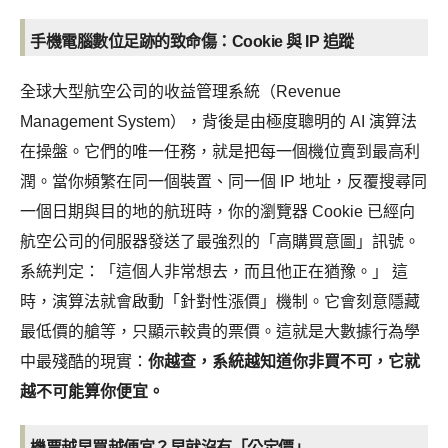
手機電腦數位足跡的致命傷：Cookie 與 IP 追蹤
全球大型航空公司的收益管理系統（Revenue
Management System），背後是由極度聰明的 AI 演算法
在操盤。它們的唯一任務，就是把每一個機位賣到最高利
潤。當你頻繁在同一個裝置、同一個 IP 地址，反覆搜尋同
一個日期與目的地的航班時，你的瀏覽器 Cookie 已經向
航空公司的伺服器發送了最強烈的「高購買意圖」訊號。
系統判定：「這個人非常想去，而且他正在猶豫。」 這
時，演算法就會啟動「針對性漲價」機制。它會刻意隱藏
最低價的艙等，只顯示較貴的票價。這就是大數據行為學
中最殘酷的現實：
你越查，系統越知道你非買不可，它就
越不可能算你便宜。
機票越早買越便宜？早就沒有「公定價」