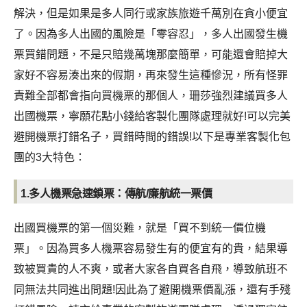
解決，但是如果是多人同行或家族旅遊千萬別在貪小便宜
了。因為多人出國的風險是「零容忍」，多人出國發生機
票買錯問題，不是只賠幾萬塊那麼簡單，可能還會賠掉大
家好不容易湊出來的假期，再來發生這種慘況，所有怪罪
責難全部都會指向買機票的那個人，珊莎強烈建議買多人
出國機票，寧願花點小錢給客製化團隊處理就好!可以完美
避開機票打錯名子，買錯時間的錯誤!以下是專業客製化包
團的3大特色：
1.多人機票急速鎖票：傳航/廉航統一票價
出國買機票的第一個災難，就是「買不到統一價位機
票」。因為買多人機票容易發生有的便宜有的貴，結果導
致被買貴的人不爽，或者大家各自買各自飛，導致航班不
同無法共同進出問題!因此為了避開機票價亂漲，還有手殘