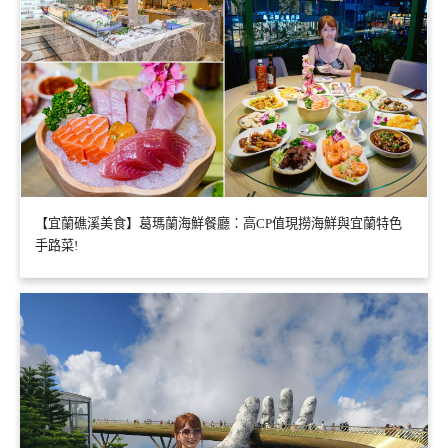
【宜蘭礁溪美食】葛瑪蘭海鮮餐廳：高CP值現撈海鮮與宜蘭特色
手路菜!