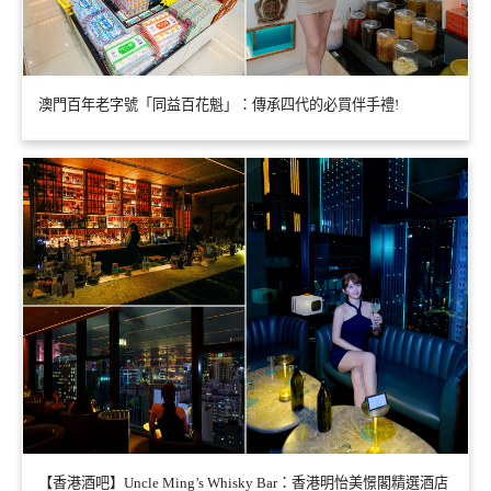
澳門百年老字號「同益百花魁」：傳承四代的必買伴手禮!
【香港酒吧】Uncle Ming’s Whisky Bar：香港明怡美憬閣精選酒店