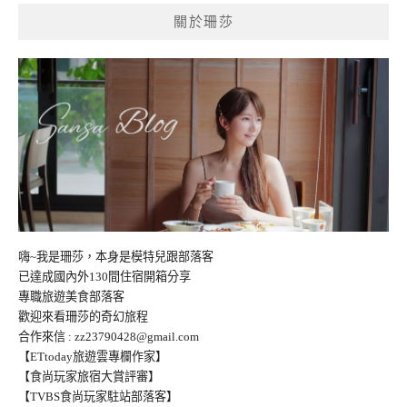
關於珊莎
嗨~我是珊莎，本身是模特兒跟部落客
已達成國內外130間住宿開箱分享
專職旅遊美食部落客
歡迎來看珊莎的奇幻旅程
合作來信 :
zz23790428@gmail.com
【ETtoday旅遊雲專欄作家】
【食尚玩家旅宿大賞評審】
【TVBS食尚玩家駐站部落客】