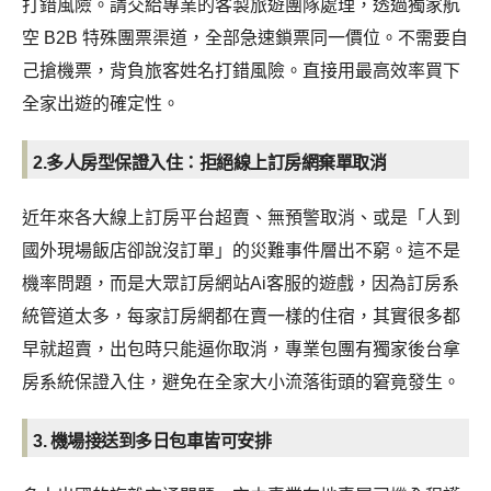
打錯風險。請交給專業的客製旅遊團隊處理，透過獨家航
空 B2B 特殊團票渠道，全部急速鎖票同一價位。不需要自
己搶機票，背負旅客姓名打錯風險。直接用最高效率買下
全家出遊的確定性。
2.多人房型保證入住：拒絕線上訂房網棄單取消
近年來各大線上訂房平台超賣、無預警取消、或是「人到
國外現場飯店卻說沒訂單」的災難事件層出不窮。這不是
機率問題，而是大眾訂房網站Ai客服的遊戲，因為訂房系
統管道太多，每家訂房網都在賣一樣的住宿，其實很多都
早就超賣，出包時只能逼你取消，專業包團有獨家後台拿
房系統保證入住，避免在全家大小流落街頭的窘竟發生。
3. 機場接送到多日包車皆可安排