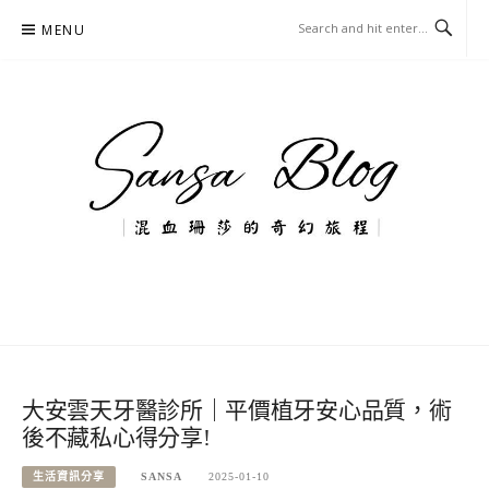
Skip
MENU
to
content
混血珊莎的奇幻旅程
國內外旅遊-住宿-美食-分享
大安雲天牙醫診所｜平價植牙安心品質，術
後不藏私心得分享!
生活資訊分享
SANSA
2025-01-10