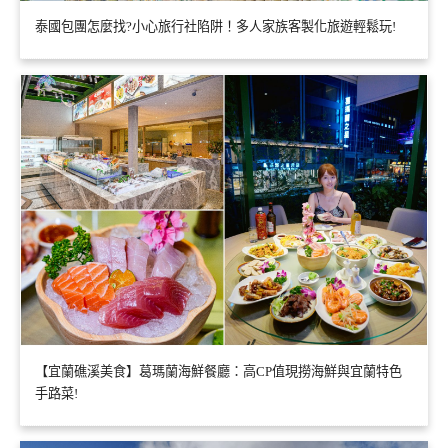
泰國包團怎麼找?小心旅行社陷阱！多人家族客製化旅遊輕鬆玩!
【宜蘭礁溪美食】葛瑪蘭海鮮餐廳：高CP值現撈海鮮與宜蘭特色
手路菜!