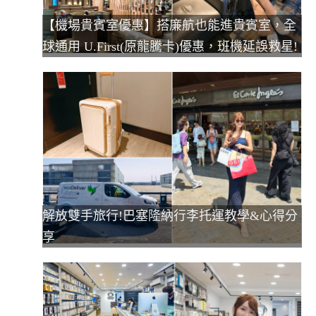
【機場貴賓室優惠】搭廉航也能進貴賓室，全
球通用 U.First(原龍騰卡)優惠，班機延誤救星!
解放雙手旅行!巴塞隆納行李托運教學&心得分
享