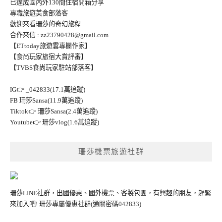
已達成國內外130間住宿開箱分享
專職旅遊美食部落客
歡迎來看珊莎的奇幻旅程
合作來信 :
zz23790428@gmail.com
【ETtoday旅遊雲專欄作家】
【食尚玩家旅宿大賞評審】
【TVBS食尚玩家駐站部落客】
IG👉
_042833(17.1萬追蹤)
FB
珊莎Sansa(11.9萬追蹤)
Tiktok👉
珊莎Sansa(2.4萬追蹤)
Youtube👉
珊莎vlog(1.6萬追蹤)
珊莎機票旅遊社群
珊莎LINE社群，出國優惠、國外機票、客製包團，有興趣的朋友，趕緊
來加入吧!
珊莎專屬優惠社群
(通關密碼042833)