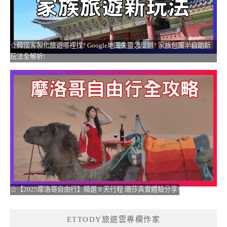
☆韓國客製化旅遊哪裡找? Google地圖失靈怎麼辦? 家族包團半自助新
玩法全解析!
☆【2025摩洛哥自由行】精選 9 天行程 珊莎真實體驗分享!
ETTODY旅遊雲專欄作家