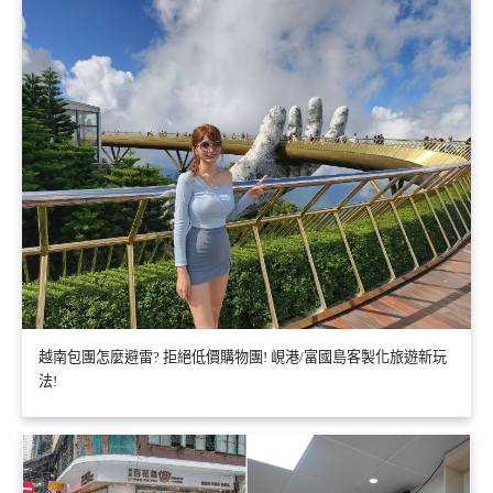
越南包團怎麼避雷? 拒絕低價購物團! 峴港/富國島客製化旅遊新玩
法!