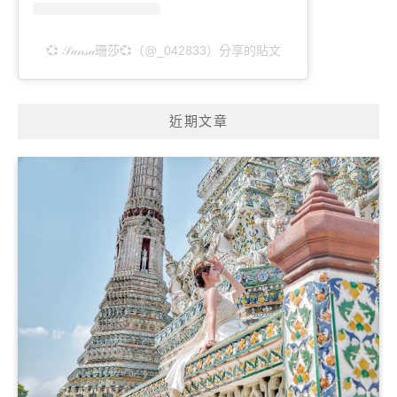
💞 𝒮𝒶𝓃𝓈𝒶珊莎💞（@_042833）分享的貼文
近期文章