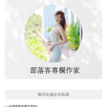
珊莎出國必坑指南
👉出國客製包團怎麼找?