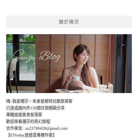
章
導
覽
關於珊莎
嗨~我是珊莎，本身是模特兒跟部落客
已達成國內外130間住宿開箱分享
專職旅遊美食部落客
歡迎來看珊莎的奇幻旅程
合作來信 :
zz23790428@gmail.com
【ETtoday旅遊雲專欄作家】