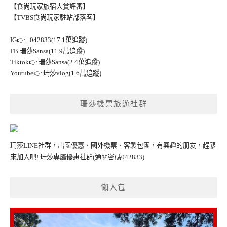
【食尚玩家旅宿大賞評審】
【TVBS食尚玩家駐站部落客】
IG👉
_042833(17.1萬追蹤)
FB
珊莎Sansa(11.9萬追蹤)
Tiktok👉
珊莎Sansa(2.4萬追蹤)
Youtube👉
珊莎vlog(1.6萬追蹤)
珊莎機票旅遊社群
珊莎LINE社群，出國優惠、國外機票、客製包團，有興趣的朋友，趕緊
來加入吧!
珊莎專屬優惠社群
(通關密碼042833)
懶人包