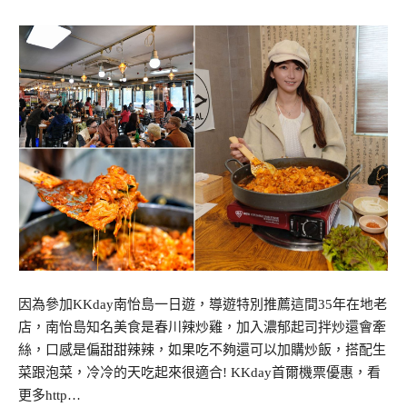
因為參加KKday南怡島一日遊，導遊特別推薦這間35年在地老
店，南怡島知名美食是春川辣炒雞，加入濃郁起司拌炒還會牽
絲，口感是偏甜甜辣辣，如果吃不夠還可以加購炒飯，搭配生
菜跟泡菜，冷冷的天吃起來很適合! KKday首爾機票優惠，看
更多http…