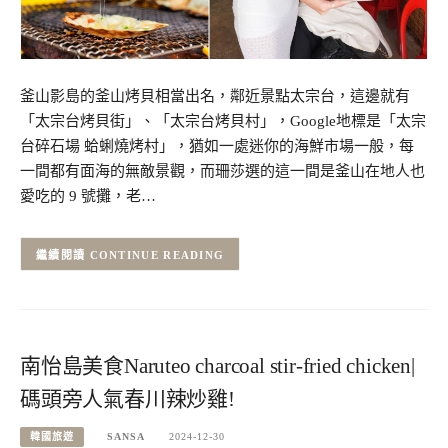
釜山影島的釜山烤貝相當出名，鄰近景點太宗台，這邊就有
「太宗台烤貝街」、「太宗台烤貝村」，Google地標是「太宗
台碎石場 蛤蜊燒烤村」，猶如一處迷你的海鮮市場一般，每
一間都有面海的無敵景觀，而珊莎選的這一間是釜山在地人也
愛吃的 9 號攤，老…
CONTINUE READING
南怡島美食Naruteo charcoal stir-fried chicken|
碼頭旁人氣春川辣炒雞!
韓國旅遊
SANSA
2024-12-30