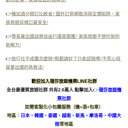
👉
機加酒分開訂比較省? 國外訂房網取消與定價陷阱，家
族旅遊這樣訂最安全!
👉
帶長輩出國該選自由行還是跟團? 家族旅遊不想吵架的
新解方!
👉
旅行社不成團怎麼辦?假都請好了只能認賠嗎?不死心就
是要出國的急救法!
歡迎加入珊莎旅遊機票LINE社群
全台最優質旅遊社群 共有2.6萬人
點擊加入
👉
珊莎旅遊機
票社群
如需客製化小包團服務（機+酒+包車）
地區：
日本、韓國、泰國、越南、新馬，摩洛哥、中國大
陸
等地區