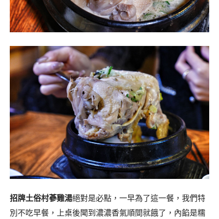
招牌土俗村蔘雞湯
絕對是必點，一早為了這一餐，我們特
別不吃早餐，上桌後聞到濃濃香氣順間就餓了，內餡是糯