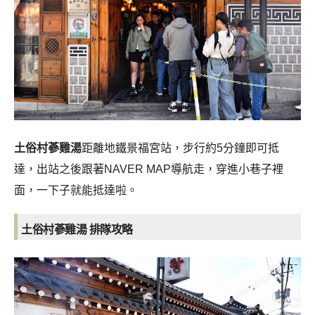
土俗村蔘雞湯
距離地鐵景福宮站，步行約5分鐘即可抵
達，出站之後跟著NAVER MAP導航走，穿進小巷子裡
面，一下子就能抵達啦。
土俗村蔘雞湯 排隊攻略