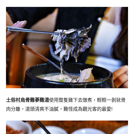
土俗村烏骨雞蔘雞湯
使用整隻雞下去燉煮，輕輕一剝就骨
肉分離，湯頭清爽不油膩，難怪成為觀光客的最愛!