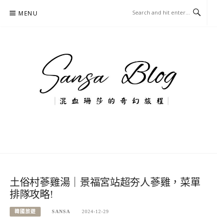
Skip
MENU
to
content
混血珊莎的奇幻旅程
國內外旅遊-住宿-美食-分享
土俗村蔘雞湯｜景福宮站超夯人蔘雞，菜單
排隊攻略!
韓國旅遊
SANSA
2024-12-29