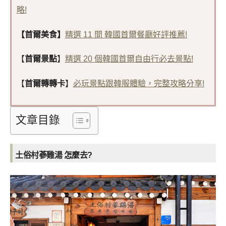
略!
【首爾美食】
精選 11 間 韓國首爾餐廳好評推薦!
【
首爾景點
】
精選 20 個韓國首爾自由行必去景點!
【
首爾轉轉卡
】
必玩景點跟韓服體驗，完整攻略分享!
文章目錄
土俗村蔘雞湯 怎麼去?