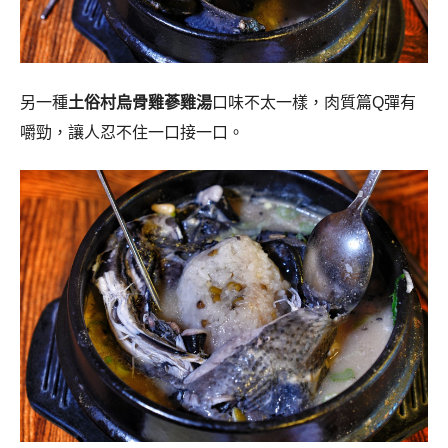
另一種
土俗村烏骨雞蔘雞湯
口味不太一樣，肉質篇Q彈有
嚼勁，讓人忍不住一口接一口。