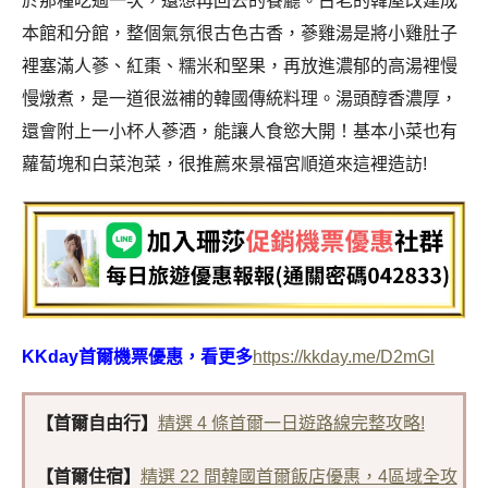
於那種吃過一次，還想再回去的餐廳。古老的韓屋改建成
本館和分館，整個氣氛很古色古香，蔘雞湯是將小雞肚子
裡塞滿人蔘、紅棗、糯米和堅果，再放進濃郁的高湯裡慢
慢燉煮，是一道很滋補的韓國傳統料理。湯頭醇香濃厚，
還會附上一小杯人蔘酒，能讓人食慾大開！基本小菜也有
蘿蔔塊和白菜泡菜，很推薦來景福宮順道來這裡造訪!
KKday首爾機票優惠，看更多
https://kkday.me/D2mGl
【首爾自由行】
精選 4 條首爾一日遊路線完整攻略!
【首爾住宿】
精選 22 間韓國首爾飯店優惠，4區域全攻