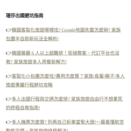
珊莎出國避坑指南
👉
韓國客製化旅遊哪裡找? Google地圖失靈怎麼辦? 家族
包團半自助新玩法全解析!
👉
韓國餐廳 6 人以上超難排！拒接散客、代訂平台也沒
救? 家族旅遊多人用餐新解方!
👉
客製化小包團怎麼找?費用怎麼算？家族/長輩/親子/多人
旅遊專屬行程避坑攻略
👉
多人出國行程與交通怎麼排? 家族旅遊自由行不想累死
的終極自救指南!
👉
多人機票怎麼買? 別再自己拆單當冤大頭!一篇看懂航空
動態定價，家族旅遊終極解法!