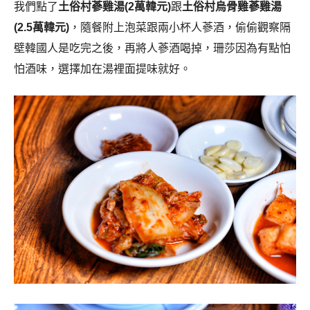
我們點了
土俗村蔘雞湯(2萬韓元)
跟
土俗村烏骨雞蔘雞湯
(2.5萬韓元)
，隨餐附上泡菜跟兩小杯人蔘酒，偷偷觀察隔
壁韓國人是吃完之後，再將人蔘酒喝掉，珊莎因為有點怕
怕酒味，選擇加在湯裡面提味就好。