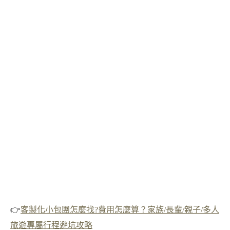
👉
客製化小包團怎麼找?費用怎麼算？家族/長輩/親子/多人
旅遊專屬行程避坑攻略