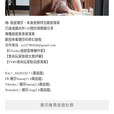
嗨~我是珊莎，本身是模特兒跟部落客
已達成國內外130間住宿開箱分享
專職旅遊美食部落客
歡迎來看珊莎的奇幻旅程
合作來信 :
zz23790428@gmail.com
【ETtoday旅遊雲專欄作家】
【食尚玩家旅宿大賞評審】
【TVBS食尚玩家駐站部落客】
IG👉
_042833(17.1萬追蹤)
FB
珊莎Sansa(11.9萬追蹤)
Tiktok👉
珊莎Sansa(2.4萬追蹤)
Youtube👉
珊莎vlog(1.6萬追蹤)
珊莎機票旅遊社群