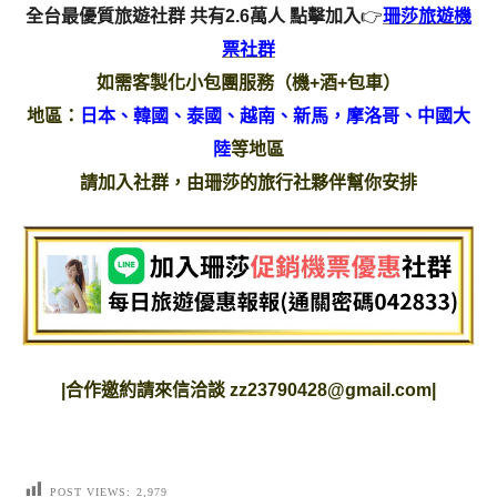
全台最優質旅遊社群 共有2.6萬人
點擊加入
👉
珊莎旅遊機
票社群
如需客製化小包團服務（機+酒+包車）
地區：
日本、韓國、泰國、越南、新馬，摩洛哥、中國大
陸
等地區
請加入社群，由珊莎的旅行社夥伴幫你安排
|
合作邀約請來信洽談
zz23790428@gmail.com
|
POST VIEWS:
2,979