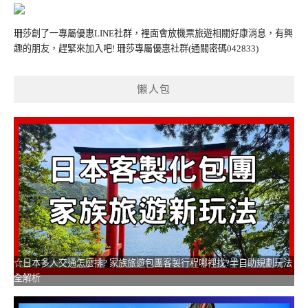
珊莎創了一專屬優惠LINE社群，裡面會放機票旅遊相關好康消息，有興
趣的朋友，趕緊來加入吧!
珊莎專屬優惠社群
(通關密碼042833)
懶人包
☆日本多人交通怎麼排? 家族旅遊包團客製行程哪裡找?半自助規劃玩法
全解析