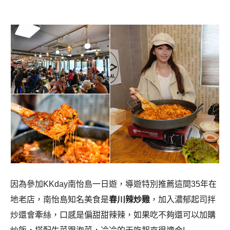
因為參加KKday南怡島一日遊，導遊特別推薦這間35年在
地老店，南怡島知名美食是
春川辣炒雞
，加入濃郁起司拌
炒還會牽絲，口感是偏甜甜辣辣，如果吃不夠還可以加購