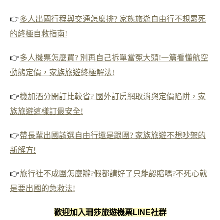
👉
多人出國行程與交通怎麼排? 家族旅遊自由行不想累死
的終極自救指南!
👉
多人機票怎麼買? 別再自己拆單當冤大頭!一篇看懂航空
動態定價，家族旅遊終極解法!
👉
機加酒分開訂比較省? 國外訂房網取消與定價陷阱，家
族旅遊這樣訂最安全!
👉
帶長輩出國該選自由行還是跟團? 家族旅遊不想吵架的
新解方!
👉
旅行社不成團怎麼辦?假都請好了只能認賠嗎?不死心就
是要出國的急救法!
歡迎加入珊莎旅遊機票LINE社群