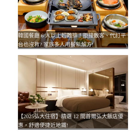
韓國餐廳 6 人以上超難排！拒接散客、代訂平
台也沒救? 家族多人用餐新解方!
【2025弘大住宿】精選 12 間首爾弘大飯店優
惠，舒適便捷近地鐵!