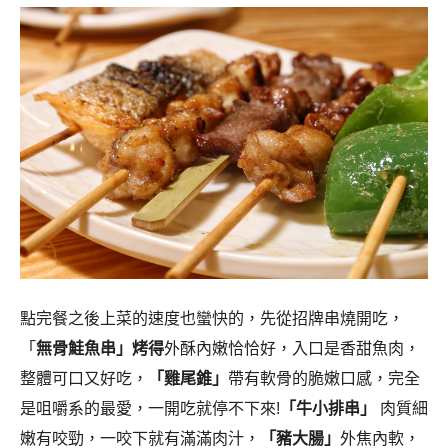
點完餐之後上菜的速度也蠻快的，先從招牌串燒開吃，
「
無骨鮭魚串」烤得
外酥內嫩恰恰好，入口是香甜魚肉，
整體可口又好吃，
「雞尾錐」
帶有軟骨的脆嫩口感，完全
是咀嚼系的最愛，一開吃就停不下來!
「牛小排串」
肉質細
嫩有咬勁，一咬下就有滿滿肉汁，
「豬大腸」
外焦內軟，