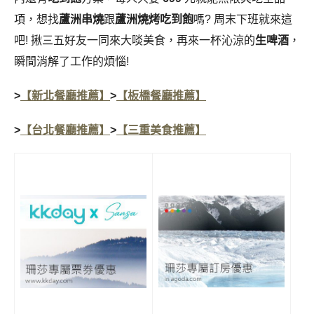
項，想找
蘆洲串燒
跟
蘆洲燒烤吃到飽
嗎? 周末下班就來這
吧! 揪三五好友一同來
大啖美食，再來一杯沁涼的
生啤酒
，
瞬間消解了工作的煩惱!
>
【新北餐廳推薦】
>
【板橋餐廳推薦】
>
【台北餐廳推薦】
>
【三重美食推薦】