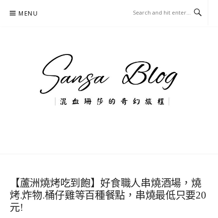
Skip
MENU
to
content
混血珊莎的奇幻旅程
國內外旅遊-住宿-美食-分享
【蘆洲燒烤吃到飽】好食職人串燒酒場，燒
烤.炸物.桶仔雞等百種餐點，串燒最低只要20
元!