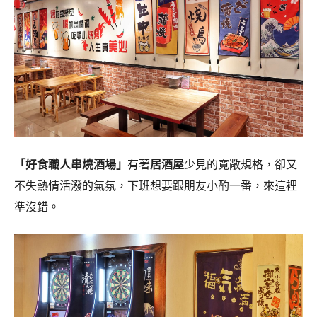
「好食職人串燒酒場」
有著
居酒屋
少見的寬敞規格，卻又
不失熱情活潑的氣氛，下班想要跟朋友小酌一番，來這裡
準沒錯。