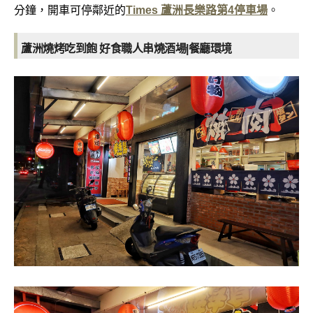
分鐘，開車可停鄰近的
Times 蘆洲長樂路第4停車場
。
蘆洲燒烤吃到飽 好食職人串燒酒場|餐廳
環境