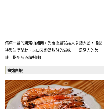
滿滿一盤的
燒烤山豬肉
，光看擺盤就讓人食指大動，
搭配
特製沾醬醋蒜，爽口又帶點甜酸的滋味，十足誘人的美
味，搭配啤酒超對味!
鹽烤白蝦