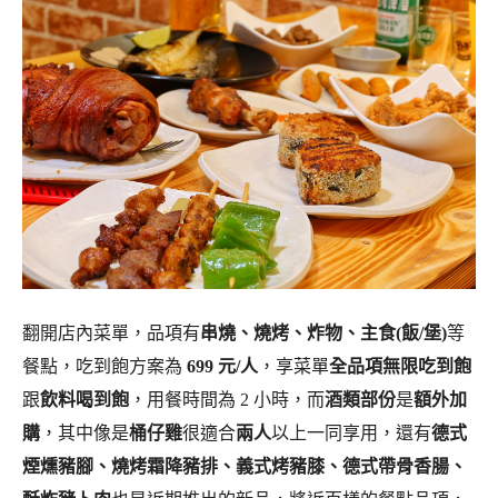
翻開店內菜單，品項有
串燒、燒烤、炸物、主食(飯/堡)
等
餐點，吃到飽方案為
699 元/人
，享菜單
全品項無限吃到飽
跟
飲料喝到飽
，用餐時間為 2 小時，而
酒類部份
是
額外加
購
，其中像是
桶仔雞
很適合
兩人
以上一同享用，還有
德式
煙燻豬腳、燒烤霜降豬排、義式烤豬膝、德式帶骨香腸、