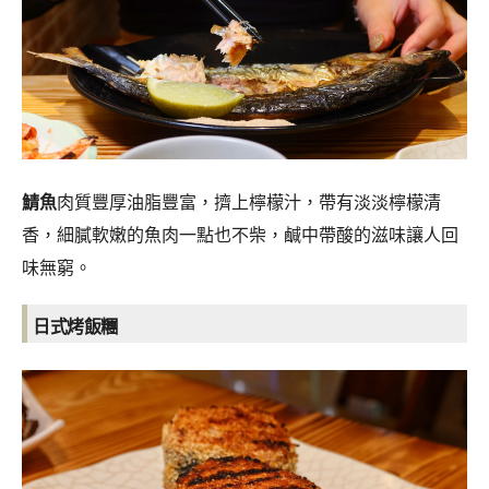
鯖魚
肉質豐厚油脂豐富，擠上檸檬汁，帶有淡淡檸檬清
香，細膩軟嫩的魚肉一點也不柴，鹹中帶酸的滋味讓人回
味無窮。
日式烤飯糰