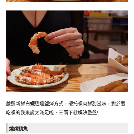
嚴選新鮮
白蝦
透過鹽烤方式，襯托蝦肉鮮甜滋味，對於愛
吃蝦的我來說太滿足啦，三兩下就解決整盤!
燒烤鯖魚