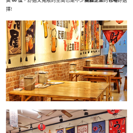
莫
60 位
，舒適又寬敞的空間也是不少
團體企業
的
包場
好選
擇!