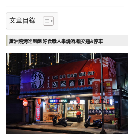
文章目錄
蘆洲燒烤吃到飽 好食職人串燒酒場|交通&停車