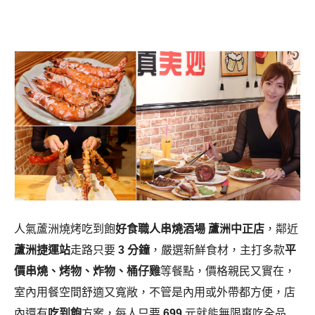
人氣蘆洲燒烤吃到飽
好食職人串燒酒場 蘆洲中正店
，鄰近
蘆洲捷運站
走路只要
3 分鐘
，嚴選新鮮食材，主打多款
平
價串燒
、烤物、炸物、桶仔雞
等餐點，價格親民又實在，
室內用餐空間舒適又寬敞，不管是內用或外帶都方便，店
內還有
吃到飽
方案，每人只要
699
元就能無限爽吃全品