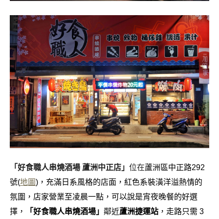
「好食職人串燒酒場 蘆洲中正店」
位在
蘆洲區中正路292
號(
地圖
)，充滿日系風格的店面，紅色系裝潢洋溢熱情的
氛圍，店家營業至凌晨一點，可以說是宵夜晚餐的好選
擇，
「
好食職人串燒酒場」
鄰近
蘆洲捷運站
，走路只需 3