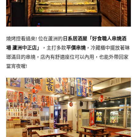
燒烤控看過來! 位在蘆洲的
日系居酒屋
「好食職人串燒酒
場 蘆洲中正店」
，主打多款
平價串燒
，冷藏櫃中擺放著琳
瑯滿目的串燒，店內有舒適座位可以內用，也能外帶回家
當宵夜喔!