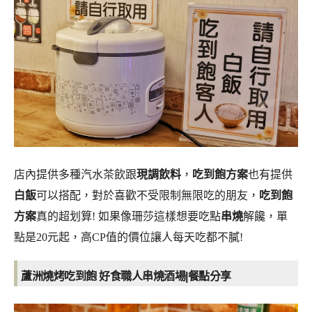
店內提供多種汽水茶飲跟
現調飲料
，
吃到飽方案
也有提供
白飯
可以搭配，對於喜歡不受限制無限吃的朋友，
吃到飽
方案
真的超划算! 如果像珊莎這樣想要吃點
串燒
解饞，單
點是20元起，高CP值的價位讓人每天吃都不膩!
蘆洲燒烤吃到飽 好食職人串燒酒場|
餐點分享