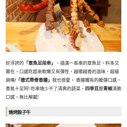
好浮誇的
「章魚足段串」
，插滿一長串的章魚足，料多又
實在，口感吃起來軟嫩又有彈性，越嚼越香的滋味，超級
涮嘴!
「德式帶骨香腸」
我也很愛， 香腸獨有的脆彈口感，
香氣十足阿! 吃串燒少不了清爽的蔬菜，
四季豆
跟
青椒
清脆
口感，無比解膩!
燒烤骰子牛