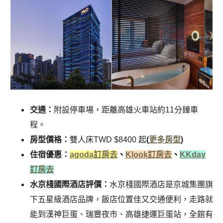
交通：
附設停車場，距離高雄火車站約11分鐘車
程。
房型價格：
雙人床TWD $8400 起
(
更多房型
)
住宿優惠：
agoda訂房去
、
Klook訂房去
、
KKday
訂房去
水京棧國際酒店評價：
水京棧國際酒店是京城集團旗
下五星級酒店品牌，飯店位置佳又交通便利，走路就
能到漢神巨蛋、瑞豐夜市、高雄捷運巨蛋站，全館有