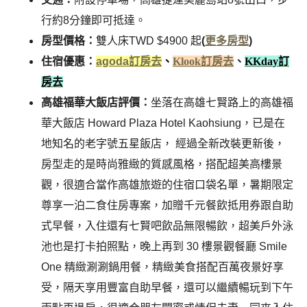
行約8分鐘即可抵達。
房型價格：
雙人床TWD $4900 起
(
更多房型
)
住宿優惠：
agoda訂房去
、
Klook訂房去
、
KKday訂
房去
高雄福華大飯店評價：
坐落在高雄七賢路上的高雄福
華大飯店 Howard Plaza Hotel Kaohsiung，已是在
地知名的老字號五星飯店， 經過全新改裝更新後，
房型走的是時尚雅緻的質感風格，搭配超美高樓景
觀，很適合當作高雄旅遊的住宿口袋名單，暑期限定
尊享一泊二食住房專案，加贈千元餐飲抵用券跟自助
式早餐，入住還有七賢吧飲品無限暢飲，超美戶外泳
池也是打卡拍照點，晚上再到 30 樓景觀餐廳 Smile
One 精緻涮涮鍋用餐，精緻美食搭配百萬夜景好享
受，隔天享用豐富自助早餐，還可以繼續暢玩到下午