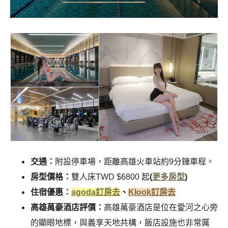
交通：
附設停車場
，距離高雄火車站約9分鐘車程
。
房型價格：
雙人床TWD $6800 起
(
更多房型
)
住宿優惠：
agoda訂房去
、
Klook訂房去
高雄萬豪酒店評價：
高雄萬豪酒店
是位在愛河之心旁
的顯眼地標，與
義享天地
共構，飯店設施也非常厲