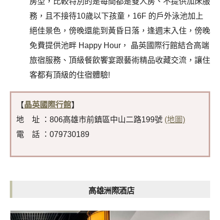
房型，比較特別的是每間都是雙人房、不提供加床服
務，且不接待10歲以下孩童，16F 的戶外泳池加上
絕佳景色，傍晚還能到黃昏日落，逢週末入住，傍晚
免費提供池畔 Happy Hour， 晶英國際行館結合高端
旅宿服務、頂級餐飲饗宴跟藝術精品收藏交流，讓住
客都有頂級的住宿體驗!
【
晶英國際行館
】
地 址 ：806高雄市前鎮區中山二路199號
(地圖)
電 話 ：079730189
高雄洲際酒店