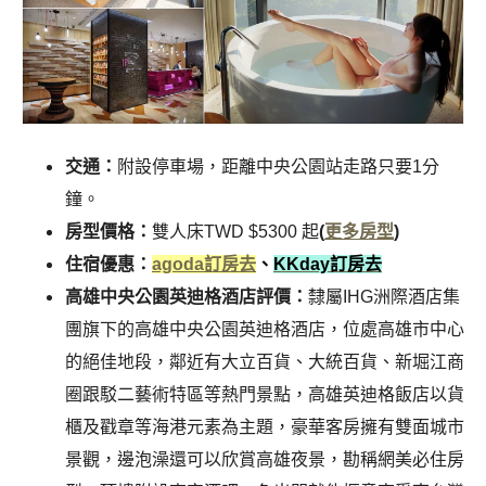
交通：
附設停車場，距離中央公園站走路只要1分
鐘。
房型價格：
雙人床TWD $5300 起
(
更多房型
)
住宿優惠：
agoda訂房去
、
KKday訂房去
高雄中央公園英迪格酒店評價：
隸屬IHG洲際酒店集
團旗下的高雄中央公園英迪格酒店，位處高雄市中心
的絕佳地段，鄰近有大立百貨、大統百貨、新堀江商
圈跟駁二藝術特區等熱門景點，高雄英迪格飯店以貨
櫃及戳章等海港元素為主題，豪華客房擁有雙面城市
景觀，邊泡澡還可以欣賞高雄夜景，勘稱網美必住房