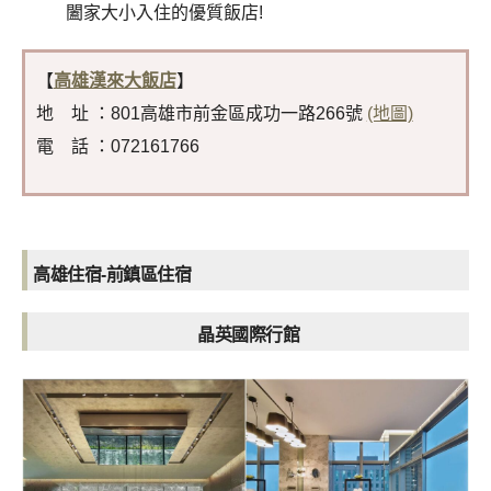
闔家大小入住的優質飯店!
【
高雄漢來大飯店
】
地 址 ：801高雄市前金區成功一路266號
(地圖)
電 話 ：072161766
高雄住宿-前鎮區住宿
晶英國際行館