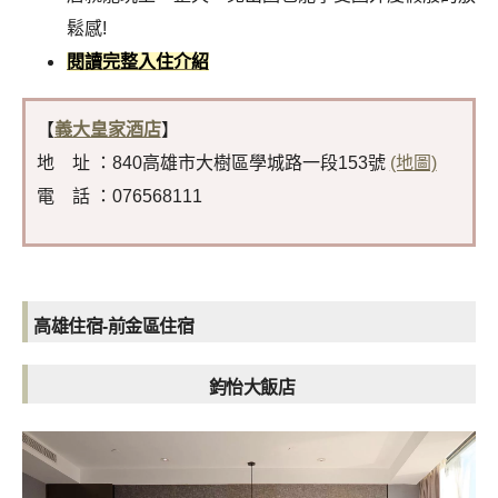
鬆感!
閱讀完整入住介紹
【
義大皇家酒店
】
地 址 ：840高雄市大樹區學城路一段153號
(地圖)
電 話 ：076568111
高雄住宿-前金區住宿
鈞怡大飯店