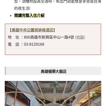
型，頂樓附設高空酒吧，免出門就能愜意享受南台灣
的夜生活!
閱讀完整入住介紹
【
高雄中央公園英迪格酒店
】
地 址 ：800高雄市新興區中山一路4號
(地圖)
電 話 ：03-8129168
高雄福華大飯店