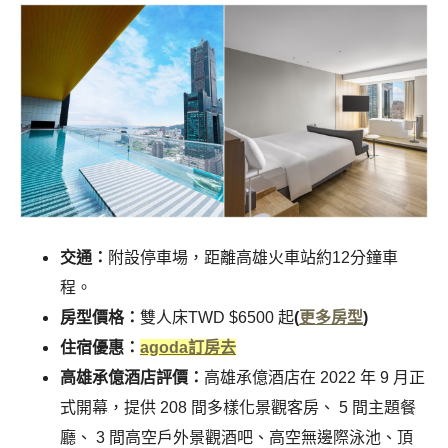
交通：
附設停車場，距離高雄火車站約12分鐘車
程。
房型價格：
雙人床TWD $6500 起
(
更多房型
)
住宿優惠：
agoda訂房去
高雄承億酒店評價：
高雄承億酒店在 2022 年 9 月正
式開幕，提供 208 間多樣化景觀客房、 5 間主題餐
廳、 3 間高空戶外景觀酒吧、高空無邊際泳池、頂