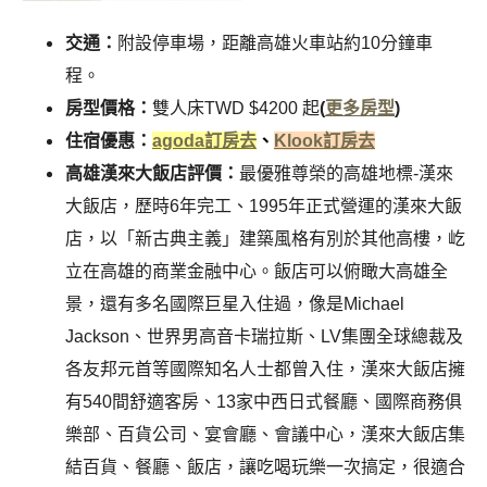
交通：
附設停車場，距離高雄火車站約10分鐘車
程。
房型價格：
雙人床TWD $4200 起
(
更多房型
)
住宿優惠：
agoda訂房去
、
Klook訂房去
高雄漢來大飯店評價：
最優雅尊榮的高雄地標-漢來
大飯店，歷時6年完工、1995年正式營運的漢來大飯
店，以「新古典主義」建築風格有別於其他高樓，屹
立在高雄的商業金融中心。飯店可以俯瞰大高雄全
景，還有多名國際巨星入住過，像是Michael
Jackson、世界男高音卡瑞拉斯、LV集團全球總裁及
各友邦元首等國際知名人士都曾入住，漢來大飯店擁
有540間舒適客房、13家中西日式餐廳、國際商務俱
樂部、百貨公司、宴會廳、會議中心，漢來大飯店集
結百貨、餐廳、飯店，讓吃喝玩樂一次搞定，很適合