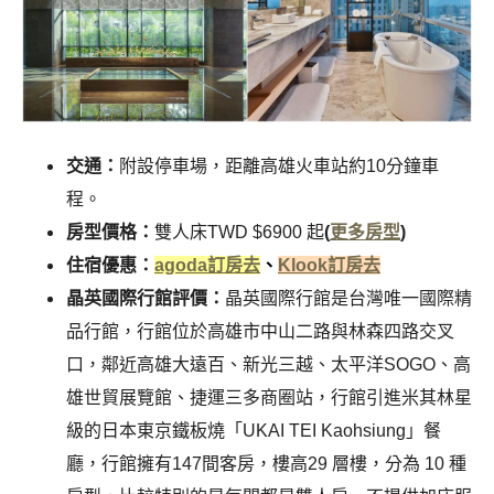
交通：
附設停車場，距離高雄火車站約10分鐘車
程。
房型價格：
雙人床TWD $6900 起
(
更多房型
)
住宿優惠：
agoda訂房去
、
Klook訂房去
晶英國際行館評價：
晶英國際行館是台灣唯一國際精
品行館，行館位於高雄市中山二路與林森四路交叉
口，鄰近高雄大遠百、新光三越、太平洋SOGO、高
雄世貿展覽館、捷運三多商圈站，行館引進米其林星
級的日本東京鐵板燒「UKAI TEI Kaohsiung」餐
廳，行館擁有147間客房，樓高29 層樓，分為 10 種