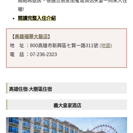
兩點再退房，很適合朋友閨蜜或情侶夫妻一同來入住
喔!
閱讀完整入住介紹
【
高雄福華大飯店
】
地 址 ：800高雄市新興區七賢一路311號
(地圖)
電 話 ：07-236-2323
高雄住宿-大樹區住宿
義大皇家酒店