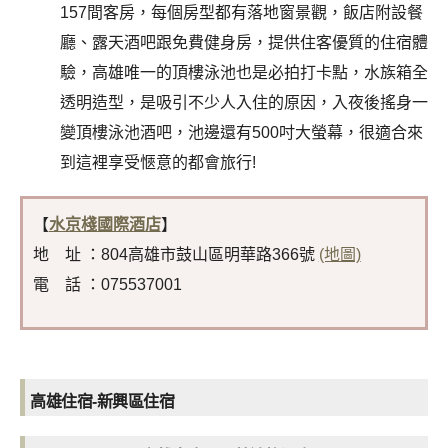
157間客房，每個房型都有落地窗景觀，飯店附設餐
廳、露天酒吧跟免費健身房，提供住客優質的住宿體
驗，高雄唯一的頂樓泳池也是必拍打卡點，水族箱全
透明造型，是吸引不少人入住的原因，入夜後搖身一
變頂樓泳池酒吧，池邊還有500吋大螢幕，很適合來
到這裡享受愜意的都會旅行!
【
水京棧國際酒店
】
地 址 ：804高雄市鼓山區明華路366號
(地圖)
電 話 ：075537001
高雄住宿-新興區住宿