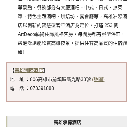
等景點，餐飲部分有大廳酒吧、中式、日式、無菜
單、特色主題酒吧、烘焙坊、宴會廳等，高雄洲際酒
店以創新的智慧型奢華酒店為定位，打造 253 間
ArtDeco藝術裝飾風格客房，每間房都有蛋型浴缸，
邊泡澡還能欣賞高雄夜景，提供住客高品質的住宿體
驗!
【
高雄洲際酒店
】
地 址 ：806高雄市前鎮區新光路33號
(地圖)
電 話 ：073391888
高雄承億酒店