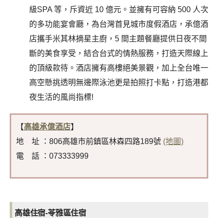
級SPA 等，斥資近 10 億元。並擁有可容納 500 人次
的多功能宴會廳，為台灣首見城市度假酒店，承億酒
店攜手米其林摘星主廚，5 間主題餐廳提供日夜不間
斷的美食享受，結合台式的情熱服務，打造天際線上
的頂級款待。酒店擁有高樓絕美景觀，加上全台唯一
高空懸挑透明無邊際泳池更是拍照打卡點，打造港都
夜生活的風尚指標!
【
高雄承億酒店
】
地 址 ：806高雄市前鎮區林森四路189號
(地圖)
電 話 ：073333999
高雄住宿-苓雅區住宿