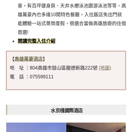
害，有
百坪健身房、天井水療泳池
跟
游泳池
等等
，
高
雄萬豪
內也多達10間特色餐廳，入住飯店免出門就
能體驗一站式尊榮度假，很適合當做高雄旅遊的住宿
首選!
閱讀完整入住介紹
【
高雄萬豪酒店
】
地 址 ：804高雄市鼓山區龍德新路222號
(地圖)
電 話 ：075599111
水京棧國際酒店