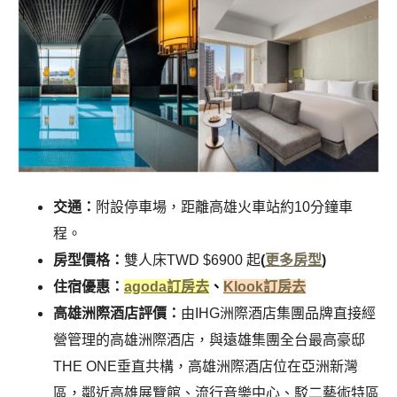
交通：
附設停車場，距離高雄火車站約10分鐘車
程。
房型價格：
雙人床TWD $6900 起
(
更多房型
)
住宿優惠：
agoda訂房去
、
Klook訂房去
高雄洲際酒店評價：
由IHG洲際酒店集團品牌直接經
營管理的高雄洲際酒店，與遠雄集團全台最高豪邸
THE ONE垂直共構，高雄洲際酒店位在亞洲新灣
區，鄰近高雄展覽館、流行音樂中心、駁二藝術特區