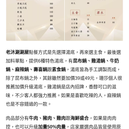
老沐涮涮屋
點餐方式是先選擇湯底，再來選主食，最後選
加料單點，提供6種特色湯底，有
昆布鍋、雞湯鍋、牛奶
鍋、麻辣鍋、壽喜鍋
跟
素食鍋
，湯底皆為手工調製而成，
除了昆布鍋之外，其餘雖然要加價39或49元，珊莎個人很
推薦加價升級湯底，雞湯鍋是店內招牌，香醇可口的滋
味，不少客人都強力推薦。如果是喜歡吃辣的人，麻辣鍋
也是不容錯過的一款。
肉品部分有
牛肉、豬肉、雞肉
跟
海鮮盛合
，如果是肉肉
控，也可以升級
加量50%肉量
，店家嚴選肉品皆是使用原