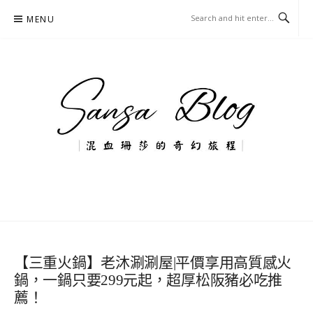
Skip
MENU
to
content
混血珊莎的奇幻旅程
國內外旅遊-住宿-美食-分享
【三重火鍋】老沐涮涮屋|平價享用高質感火
鍋，一鍋只要299元起，超厚松阪豬必吃推
薦！