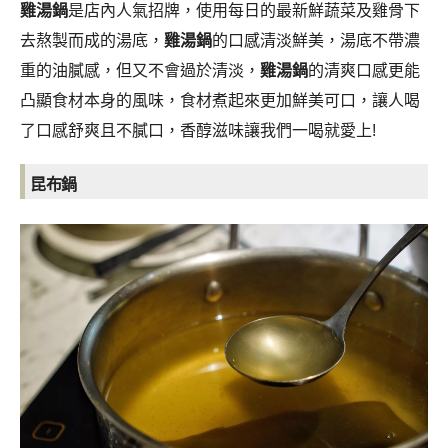
雞湯鍋
是店內人氣招牌，使用每日的最新鮮蔬菜及雞骨下
去熬製而成的湯底，
雞湯鍋
的口感清淡鮮美，湯底不帶濃
重的油膩感，但又不會過於清淡，
雞湯鍋
的清爽口感更能
凸顯食材本身的風味，食材煮起來更加鮮美可口，讓人喝
了口感舒爽且不膩口，香醇滋味讓我們一喝就愛上!
昆布鍋