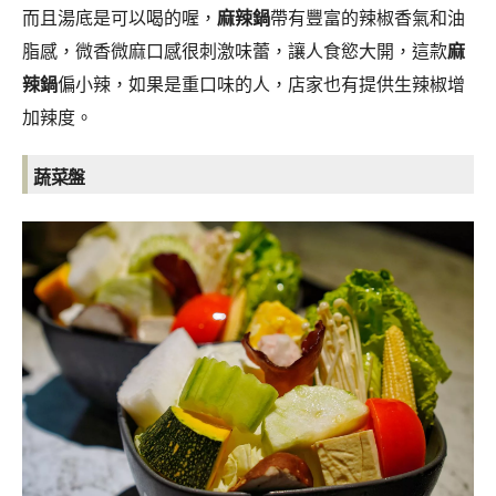
而且湯底是可以喝的喔，
麻辣鍋
帶有豐富的辣椒香氣和油
脂感，微香微麻口感很刺激味蕾，讓人食慾大開，這款
麻
辣鍋
偏小辣，如果是重口味的人，店家也有提供生辣椒增
加辣度。
蔬菜盤