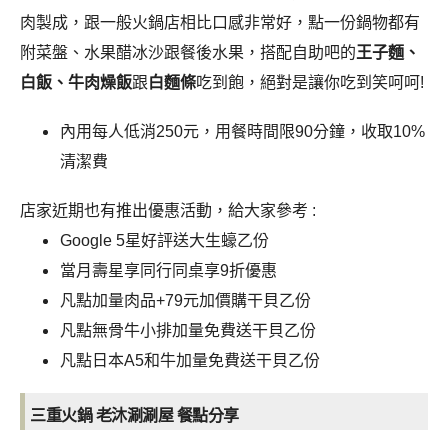
肉製成，跟一般火鍋店相比口感非常好，點一份鍋物都有
附菜盤、水果醋冰沙跟餐後水果，搭配自助吧的
王子麵、
白飯、牛肉燥飯
跟
白麵條
吃到飽，絕對是讓你吃到笑呵呵!
內用每人低消250元，用餐時間限90分鐘，收取10%
清潔費
店家近期也有推出優惠活動，給大家參考 :
Google 5星好評送大生蠔乙份
當月壽星享同行同桌享9折優惠
凡點加量肉品+79元加價購干貝乙份
凡點無骨牛小排加量免費送干貝乙份
凡點日本A5和牛加量免費送干貝乙份
三重火鍋 老沐涮涮屋
餐點分享