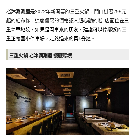
老沐涮涮屋
是2022年新開幕的三重火鍋，門口掛著299元
起的紅布條，這麼優惠的價格讓人超心動的啦! 店面位在
三
重精華地段，如果是開車來的朋友，建議可以停鄰近的三
重正義國小停車場，走路過來約莫4分鐘。
三重火鍋 老沐涮涮屋 餐廳
環境