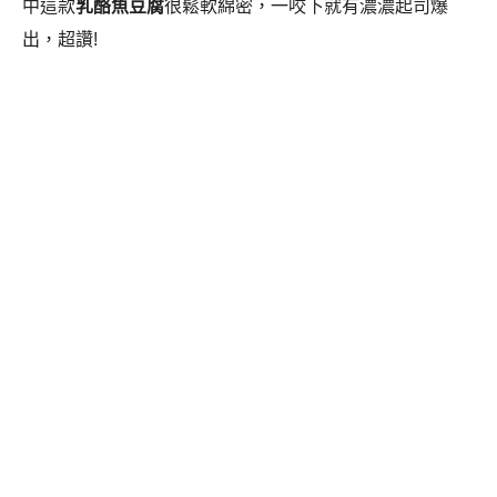
中這款
乳酪魚豆腐
很鬆軟綿密，一咬下就有濃濃起司爆
出，超讚!