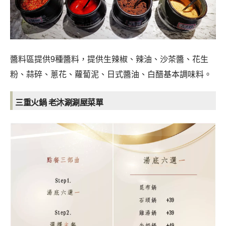
醬料區提供9種醬料，提供生辣椒、辣油、沙茶醬、花生
粉、蒜碎、蔥花、蘿蔔泥、日式醬油、白醋基本調味料。
三重火鍋 老沐涮涮屋
菜單