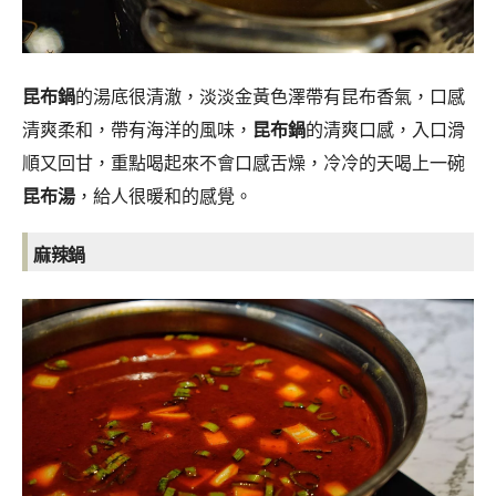
昆布鍋
的湯底很清澈，淡淡金黃色澤帶有昆布香氣，口感
清爽柔和，帶有海洋的風味，
昆布鍋
的清爽口感，入口滑
順又回甘，重點喝起來不會口感舌燥，冷冷的天喝上一碗
昆布湯
，給人很暖和的感覺。
麻辣鍋