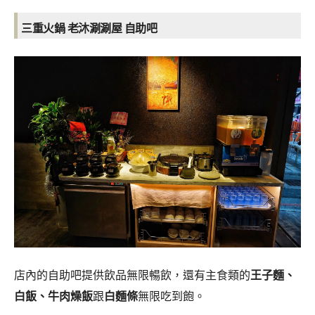
三重火鍋 老沐涮涮屋 自助吧
店內的自助吧提供飲品無限暢飲，還有主食類的
王子麵、
白飯、牛肉燥飯
跟
白麵條
無限吃到飽。