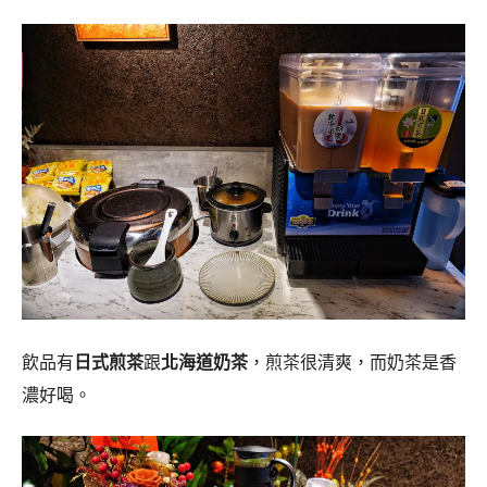
飲品有
日式煎茶
跟
北海道奶茶
，煎茶很清爽，而奶茶是香
濃好喝。