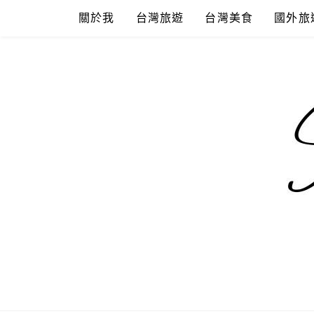
Skip
關於我
台灣旅遊
台灣美食
國外旅
to
content
混血珊莎的
國內外旅遊-住宿-美食-分享