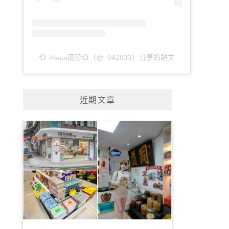
💞 𝒮𝒶𝓃𝓈𝒶珊莎💞（@_042833）分享的貼文
近期文章