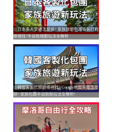
☆日本多人交通怎麼排? 家族旅遊包團客製行程
哪裡找?半自助規劃玩法全解析
☆韓國客製化旅遊哪裡找? Google地圖失靈怎麼
辦? 家族包團半自助新玩法全解析!