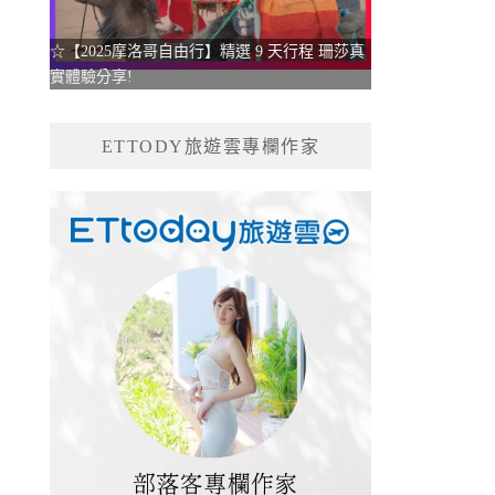
☆【2025摩洛哥自由行】精選 9 天行程 珊莎真
實體驗分享!
ETTODY旅遊雲專欄作家