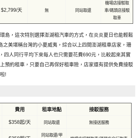
機場店接駁取
$2,799/天
無
同站取還
車/碼頭店接駁
取車
環島，這次特別選擇澎湖租汽車的方式，在炎炎夏日也能輕鬆
海島之美堪稱台灣的小夏威夷，
綜合以上四間澎湖租車店家，珊
7元，四人同行平均下來每人也只需要花費690元，比較起來其實
ay上預約租車，只要自己再保好租車險，店家還有提供免費接駁
啦!
費用
租車地點
接駁服務
$358起/天
同站取還
無接送服務
同站取還/甲