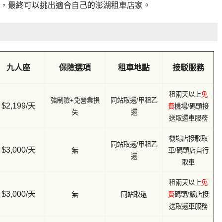
，最終可以挑出適合自己的澎湖租車店家。
九人座
保險選項
租車地點
接駁服務
租兩天以上
免
強制險+免營業損
同站取還/甲租乙
$2,199/天
費
機場/碼頭接
失
還
送取還車服務
機場店接駁取
同站取還/甲租乙
$3,000/天
無
車/碼頭店自行
還
取車
租兩天以上
免
$3,000/天
無
同站取還
費
碼頭/飯店接
送取還車服務