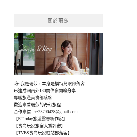
關於珊莎
嗨~我是珊莎，本身是模特兒跟部落客
已達成國內外130間住宿開箱分享
專職旅遊美食部落客
歡迎來看珊莎的奇幻旅程
合作來信 :
zz23790428@gmail.com
【ETtoday旅遊雲專欄作家】
【食尚玩家旅宿大賞評審】
【TVBS食尚玩家駐站部落客】