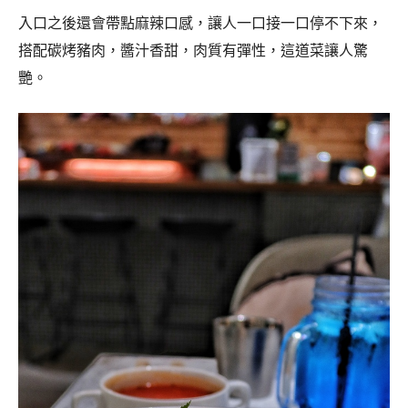
入口之後還會帶點麻辣口感，讓人一口接一口停不下來，
搭配碳烤豬肉，醬汁香甜，肉質有彈性，這道菜讓人驚
艷。