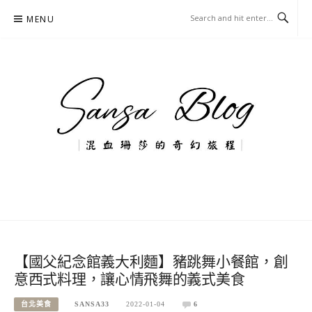
Skip
MENU
to
content
混血珊莎的奇幻旅程
國內外旅遊-住宿-美食-分享
【國父紀念館義大利麵】豬跳舞小餐館，創
意西式料理，讓心情飛舞的義式美食
台北美食
SANSA33
2022-01-04
6