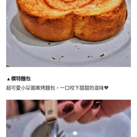
▲模特麵包
超可愛小🐷圖案烤麵包，一口咬下甜甜的滋味🧡