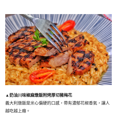
▲奶油川味椒麻燉飯附烤厚切豬梅花
義大利燉飯是米心偏硬的口感，帶有濃郁花椒香氣，讓人
越吃越上癮。