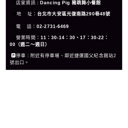
📍
店家資訊 :
Dancing Pig 豬跳舞小餐館
🏠
地 址：
台北市大安區光復南路290巷48號
📞
電 話：
02-2731-6469
⏰
營業時間
：
11：30-14：30、17：30-22：
00（週二～週日）
🅿️停車 :
附近有停車場、鄰近捷運國父紀念館站2
號出口。