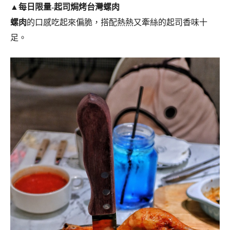
▲
每日限量-起司焗烤台灣螺肉
螺肉
的口感吃起來偏脆，搭配熱熱又牽絲的起司香味十
足。