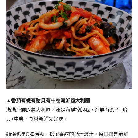
▲番茄有蝦有貽貝有中卷海鮮義大利麵
滿滿海鮮的義大利麵，滿足海鮮控的我，海鮮有蝦子+貽
貝+中卷，食材新鮮又好吃。
麵條也是Q彈有勁，搭配香甜的茄汁醬汁，每口都是新鮮