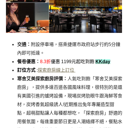
交通：
附設停車場，搭乘捷運市政府站步行約5分鐘
內即可抵達。
餐卷優惠：
8.3折
優惠 1199元起吃到飽
KKday
訂位方式
:
探索廚房線上訂位
寒舍艾美探索廚房評價：
人氣吃到飽「寒舍艾美探索
廚房」，提供多達百道各國風味料理，很特別的是還
有美國引進的爐烤設備，現場炭烤肋眼牛跟海鮮等食
材，炭烤香氣超級誘人!近期推出兔年專屬造型甜
點，超萌甜點讓人每種都想吃，「探索廚房」舒適的
用餐氛圍，每逢重要節日更是人潮絡繹不絕，餐點水