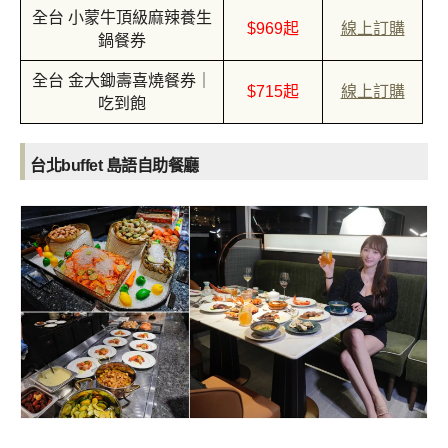
全台 小蒙牛頂級麻辣養生
$969起
線上訂購
鍋餐券
全台 金大鋤壽喜燒餐券｜
$715起
線上訂購
吃到飽
台北buffet
島語自助餐廳