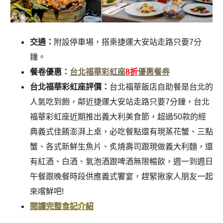
交通：
附設停車場，搭乘捷運大安站走路只要7分
鐘。
餐卷優惠：
台北福華彩虹座
8折
優惠餐券
台北福華彩虹座評價：
台北福華飯店自助餐是台北的
人氣吃到飽，鄰近捷運大安站走路只要7分鐘，台北
福華彩虹座近期推出義大利美食節，超過50款的經
典義式佳餚澎湃上桌，必吃餐點還有現蒸花蟹、三點
蟹、各式新鮮生魚片、炙燒壽司跟現做義大利麵，還
有紅酒、白酒、氣泡酒跟啤酒無限暢飲，週一到週日
午餐跟晚餐時段供應義式饗宴，趕緊揪家人朋友一起
來嚐鮮吧!
閱讀完整食記介紹