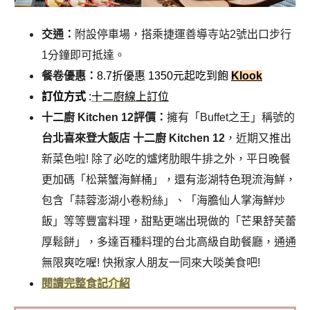
交通：
附設停車場，搭乘捷運善導寺站2號出口步行
1分鐘即可抵達。
餐卷優惠：
8.7折優惠 1350元起吃到飽
Klook
訂位方式
:
十二廚線上訂位
十二廚 Kitchen 12評價：
擁有「Buffet之王」稱號的
台北喜來登大飯店
十二廚 Kitchen 12
，近期又推出
新菜色啦! 除了必吃的爐烤肋眼牛排之外，平日晚餐
更加碼「松葉蟹海鮮桶」，還有澎湖特色現流海鮮，
包含「蒜蓉澎湖小卷粉絲」、「海膽仙人掌海鮮炒
飯」等等豐富料理，甜點更端出現做的「芒果舒芙蕾
厚鬆餅」，多達百種料理的台北高級自助餐廳，通通
無限爽吃喔! 快揪家人朋友一同來大啖美食吧!
閱讀完整食記介紹