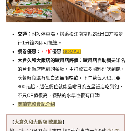
交通：
附設停車場，搭乘松江南京站2號出口左轉步
行1分鐘內即可抵達。
餐卷優惠：
7
.7折
優惠
GOMAJI
大倉久和大飯店的歐風館評價：歐風館自助餐
是知名
的台北飯店吃到飽餐廳，主打歐式多國料理吃到飽，
晚餐時段還有紅白酒無限暢飲，下午茶每人也只要
800元起，超值價位就能品嚐日系五星飯店吃到飽，
不只CP值很高，餐點的水準也很有口碑!
閱讀完整食記介紹
【
大倉久和大飯店 歐風館
】
地 址 ：10491台北市中山區南京東路一段9號
(地圖)