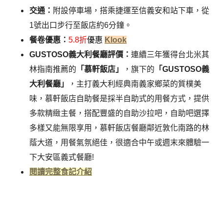
交通：
附設停車場，搭乘捷運至信義安和站下車，從
1號出口步行至飯店約6分鐘。
餐卷優惠：
5.8
折
優惠
Klook
GUSTOSO義大利餐廳評價：
連續三年獲得台北米其
林指南推薦的
「慕軒飯店」
，旗下的
「GUSTOSO義
大利餐廳」
，主打義大利經典南義家鄉菜的質樸美
味，慕軒飯店自助餐是採半自助式的用餐方式，提供
多款精緻主餐，搭配豐盛的自助沙拉吧，自助吧選擇
多樣又能無限享用，慕軒飯店餐廳鄰近敦化南路的林
蔭大道，用餐氣氛絕佳，很適合中午或週末來體驗一
下大安區義式餐廳!
閱讀完整食記介紹