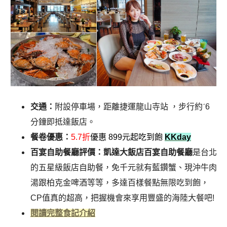
交通：
附設停車場，距離捷運龍山寺站 ，步行約ˊ6
分鐘即抵達飯店。
餐卷優惠：
5.7折
優惠 899元起吃到飽
KKday
百宴自助餐廳評價：凱達大飯店百宴自助餐廳
是台北
的五星級飯店自助餐，免千元就有藍鑽蟹、現沖牛肉
湯跟柏克金啤酒等等，多達百樣餐點無限吃到飽，
CP值真的超高，把握機會來享用豐盛的海陸大餐吧!
閱讀完整食記介紹