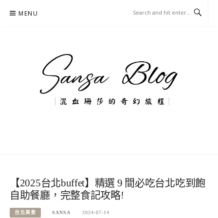
Skip
MENU
to
content
混血珊莎的奇幻旅程
國內外旅遊-住宿-美食-分享
【2025台北buffet】精選 9 間必吃台北吃到飽
自助餐廳，完整食記攻略!
台北美食
SANSA
2024-07-14