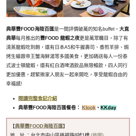
典華豐FOOD海陸百匯
是一間評價破萬的知名buffet，
大直
典華
每月推出的
豐FOOD 龍蝦之夜
更是萬眾矚目，除了有
清蒸龍蝦吃到飽，還有日本A5和牛握壽司、香煎羊排、焗
烤生蠔跟帝王蟹海鮮湯等多國美食，更加碼送每人一份泰
式波士頓龍蝦，還有紅白酒啤酒飲品無限暢飲，四人同行
更加優惠，趕緊揪家人朋友一起來開吃，享受龍蝦自由的
幸福感!
閱讀完整食記介紹
典華豐FOOD海陸百匯餐卷：
Klook
、
KKday
【
典華豐FOOD海陸百匯
】
地 址 ：台北市中山區植福路8號1樓
(地圖)