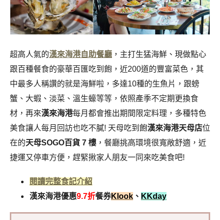
超高人氣的
漢來海港自助餐廳
，主打生猛海鮮、現做點心
跟百種餐食的豪華百匯吃到飽，近200道的豐富菜色，其
中最多人稱讚的就是海鮮啦，多達10種的生魚片，跟螃
蟹、大蝦、淡菜、溫生蠔等等，依照產季不定期更換食
材，再來
漢來海港
每月都會推出期間限定料理，多種特色
美食讓人每月回訪也吃不膩! 天母吃到飽
漢來海港天母店
位
在的
天母SOGO百貨 7 樓
，餐廳挑高環境很寬敞舒適，近
捷運又停車方便
，趕緊揪家人朋友一同來吃美食吧!
閱讀完整食記介紹
漢來海港優惠
9.7折
餐券
Klook
、
KKday