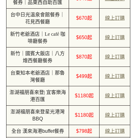
餐券｜品東西自助百匯
台中日光溫泉會館餐券｜
$670起
線上訂購
花見西餐廳
新竹老爺酒店｜Le café 咖
$650起
線上訂購
啡廳餐券
新竹｜國賓大飯店｜八方
$870起
線上訂購
燴西餐廳餐券
台東知本老爺酒店｜那魯
$499起
線上訂購
灣餐廳
澎湖福朋喜來登| 宜客樂海
$1180起
線上訂購
港百匯
澎湖福朋喜來登星光港灣
$1180起
線上訂購
BBQ
全台 漢來海港buffet餐券
$798起
線上訂購