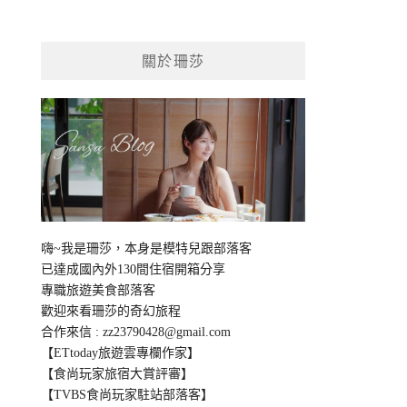
關於珊莎
嗨~我是珊莎，本身是模特兒跟部落客
已達成國內外130間住宿開箱分享
專職旅遊美食部落客
歡迎來看珊莎的奇幻旅程
合作來信 :
zz23790428@gmail.com
【ETtoday旅遊雲專欄作家】
【食尚玩家旅宿大賞評審】
【TVBS食尚玩家駐站部落客】