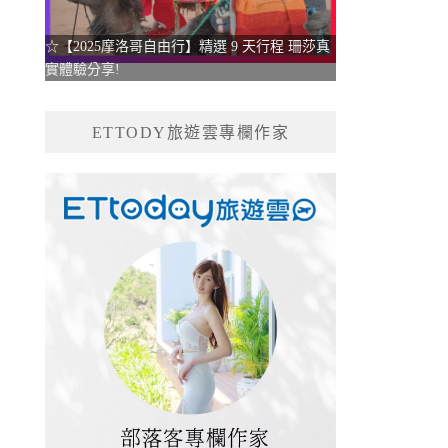
☆【2025摩洛哥自由行】精選 9 天行程 珊莎真
實體驗分享!
ETTODY旅遊雲專欄作家