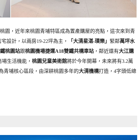
桃園，近年來桃園青埔特區成為置產購屋的亮點，這次來到青
宅設計，以兩房19-22坪為主，
「大清星湛-璞樂」
緊鄰
萬坪水
鐵桃園站
跟
桃園機場捷運A18雙鐵共構車站
，鄰近還有
大江購
商場生活機能，
桃園
兒童美術館
將於今年開幕，未來將有3.2萬
為青埔核心區段，由深耕桃園多年的
大清機構
打造，4字頭低總