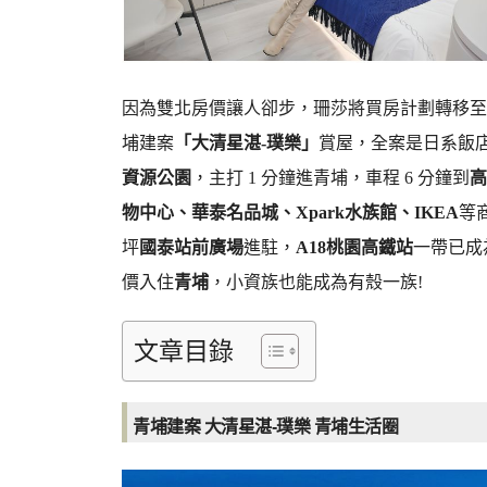
因為雙北房價讓人卻步，珊莎將買房計劃轉移至
埔建案
「大清星湛-璞樂」
賞屋，全案是日系飯店
資源公園
，主打 1 分鐘進青埔，車程 6 分鐘到
高
物中心、華泰名品城、Xpark水族館、IKEA
等
坪
國泰站前廣場
進駐，
A18桃園高鐵站
一帶已成
價入住
青埔
，小資族也能成為有殼一族!
文章目錄
青埔建案 大清星湛-璞樂 青埔生活圈