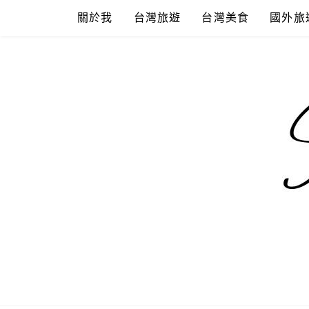
Skip
關於我
台灣旅遊
台灣美食
國外旅
to
content
混血珊莎的
國內外旅遊-住宿-美食-分享