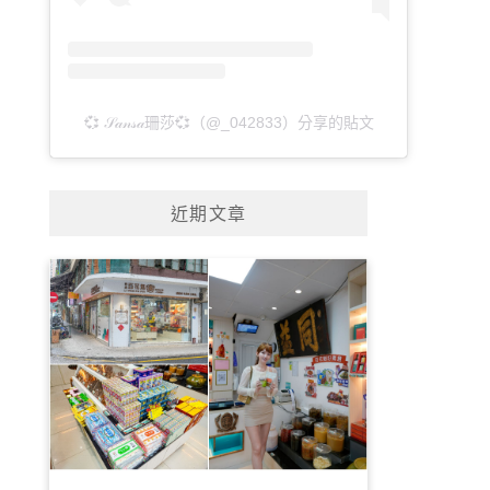
💞 𝒮𝒶𝓃𝓈𝒶珊莎💞（@_042833）分享的貼文
近期文章