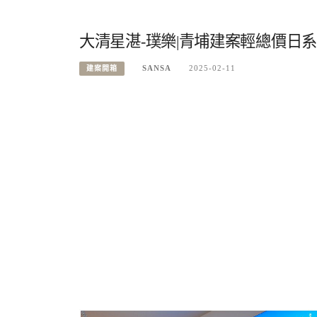
大清星湛-璞樂|青埔建案輕總價日系
SANSA
2025-02-11
建案開箱