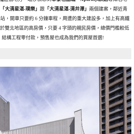
「大清星湛-璞樂」
跟
「大清星湛-清井澤」
兩個建案，鄰近青
8站，開車只要約 6 分鐘車程，周遭的重大建設多，加上有高鐵
於雙北地區的高房價，只要 4 字頭的親民房價，總價門檻較低
%，結構工程零付款，預售屋也成為我們的買屋首選!