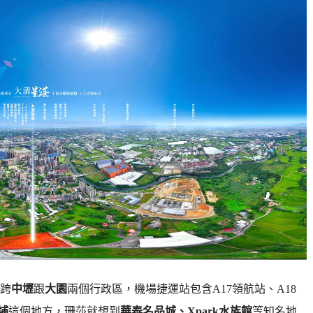
跨
中壢
跟
大園
兩個行政區，機場捷運站包含A17領航站、A18
埔
這個地方，珊莎就想到
華泰名品城、Xpark水族館
等知名地