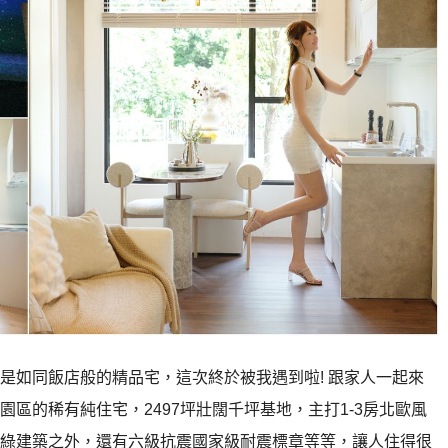
是如同飯店般的精品宅，這次終於被我遇到啦! 跟家人一起來
區的稀有純住宅，2497坪壯闊千坪基地，主打1-3房北歐風
綠建築之外，還有六級抗震國家級耐震標章等等，讓人住得很