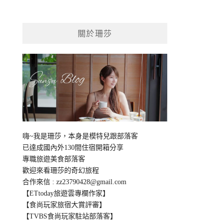
關於珊莎
嗨~我是珊莎，本身是模特兒跟部落客
已達成國內外130間住宿開箱分享
專職旅遊美食部落客
歡迎來看珊莎的奇幻旅程
合作來信 :
zz23790428@gmail.com
【ETtoday旅遊雲專欄作家】
【食尚玩家旅宿大賞評審】
【TVBS食尚玩家駐站部落客】