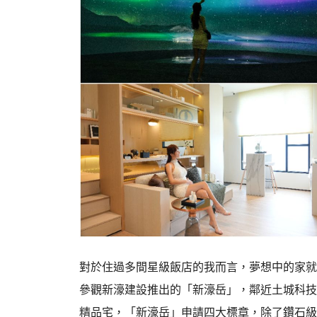
對於住過多間星級飯店的我而言，夢想中的家就
參觀新濠建設推出的「新濠岳」，鄰近土城科技園
精品宅，「新濠岳」申請四大標章，除了鑽石級