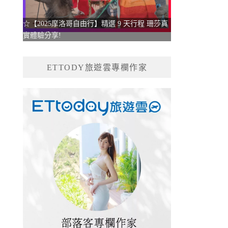
☆【2025摩洛哥自由行】精選 9 天行程 珊莎真
實體驗分享!
ETTODY旅遊雲專欄作家