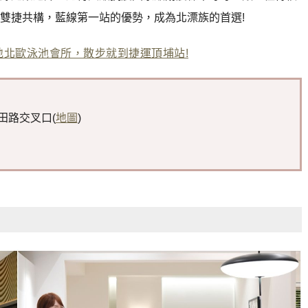
雙捷共構，藍線第一站的優勢，成為北漂族的首選!
地北歐泳池會所，散步就到捷運頂埔站!
田路交叉口(
地圖
)