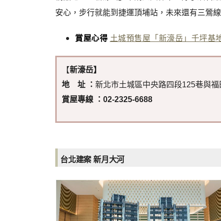
安心，步行就能到捷運頂埔站，未來還有三鶯線
賞屋心得
土城預售屋「新濠岳」千坪基
【
新濠岳】
地 址 ：
新北市土城區中央路四段125巷與福
賞屋專線 ：02-2325-6688
台北建案 新月大河