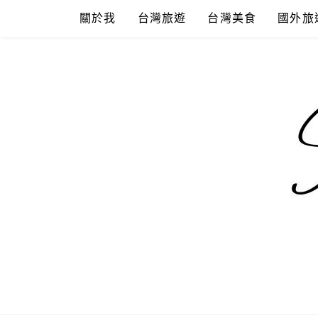
Skip
關於我
台灣旅遊
台灣美食
國外旅
to
content
混血珊莎的
國內外旅遊-住宿-美食-分享