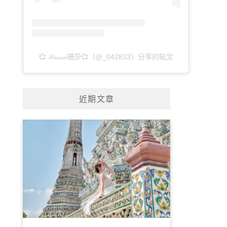
💞 𝒮𝒶𝓃𝓈𝒶珊莎💞（@_042833）分享的貼文
近期文章