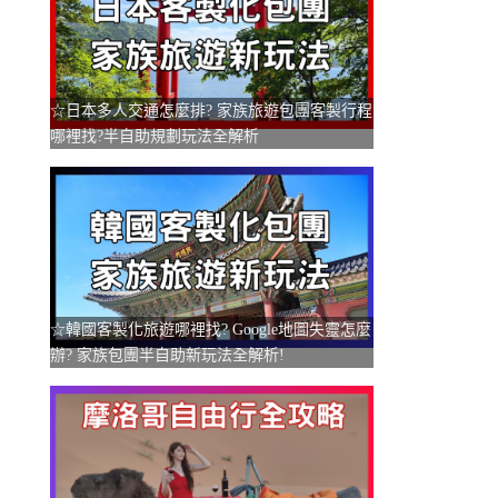
☆日本多人交通怎麼排? 家族旅遊包團客製行程
哪裡找?半自助規劃玩法全解析
☆韓國客製化旅遊哪裡找? Google地圖失靈怎麼
辦? 家族包團半自助新玩法全解析!