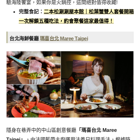
驗海陸饗宴，如果你是火鍋控，這間絕對值得收藏!
完整食記：
二本松涮涮屋本館｜松葉蟹雙人套餐開箱
一次解鎖五種吃法，約會聚餐這家最值得！
台北海鮮餐廳
瑪喜台北 Maree Taipei
隱身在巷弄中的中山區創意餐廳
「瑪喜台北 Maree
Taipei」
，由法國藍帶主廚運用法義日料理手法，根據時