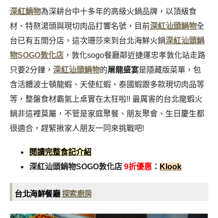
深紅鍋物
為深耕台中十多年的高級火鍋品牌，以頂級食
材、特熬湯頭與現切肉品打響名號，目前
深紅汕頭鍋物
全
台已有五間分店，這次珊莎來到台北海鮮火鍋
深紅汕頭鍋
物SOGO敦化店
，敦化sogo餐廳鄰近捷運忠孝敦化站走路
只要2分鐘，
深紅汕頭鍋物
的
屠龍盛宴
是隱藏版菜單，包
含活體波士頓龍蝦、天使紅蝦、泰國蝦跟多款現切肉品等
等，整盤食材霸氣上桌實在太狂啦!! 最厲害的台北龍蝦火
鍋非這裡莫屬，不管是家庭聚餐、朋友聚會、生日慶生都
很適合，趕緊揪家人朋友一同來挑戰吧!
閱讀完整食記介紹
深紅汕頭鍋物SOGO敦化店
9折
優惠
：
Klook
台北海鮮餐廳
探索廚房