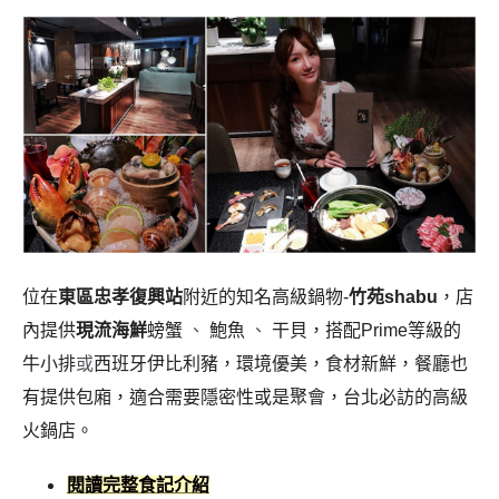
位在
東區忠孝復興站
附近的知名高級鍋物-
竹苑shabu
，店
內提供
現流海鮮
螃蟹
、
鮑魚
、
干貝，搭配Prime等級的
牛小排
或
西班牙伊比利豬，
環境優美，食材新鮮，
餐廳也
有提供包廂，適合需要隱密性或是聚會，台北必訪的高級
火鍋店。
閱讀完整食記介紹