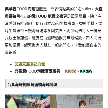
典華豐FOOD海陸百匯
是一間評價破萬的知名buffet，
大直
典華
每月推出的
豐FOOD 龍蝦之夜
更是萬眾矚目，除了有
清蒸龍蝦吃到飽，還有日本A5和牛握壽司、香煎羊排、焗
烤生蠔跟帝王蟹海鮮湯等多國美食，更加碼送每人一份泰
式波士頓龍蝦，還有紅白酒啤酒飲品無限暢飲，四人同行
更加優惠，趕緊揪家人朋友一起來開吃，享受龍蝦自由的
幸福感!
閱讀完整食記介紹
典華豐FOOD海陸百匯餐卷：
Klook
、
KKday
台北海鮮餐廳 鮮滿樓海鮮料理