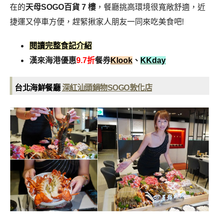
在的
天母SOGO百貨 7 樓
，餐廳挑高環境很寬敞舒適，近
捷運又停車方便
，趕緊揪家人朋友一同來吃美食吧!
閱讀完整食記介紹
漢來海港優惠
9.7折
餐券
Klook
、
KKday
台北海鮮餐廳
深紅汕頭鍋物SOGO敦化店