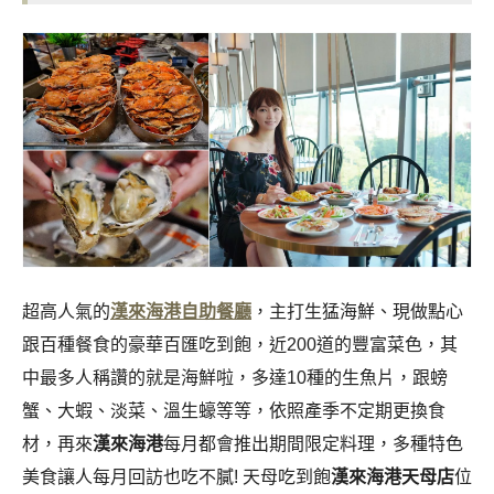
超高人氣的
漢來海港自助餐廳
，主打生猛海鮮、現做點心
跟百種餐食的豪華百匯吃到飽，近200道的豐富菜色，其
中最多人稱讚的就是海鮮啦，多達10種的生魚片，跟螃
蟹、大蝦、淡菜、溫生蠔等等，依照產季不定期更換食
材，再來
漢來海港
每月都會推出期間限定料理，多種特色
美食讓人每月回訪也吃不膩! 天母吃到飽
漢來海港天母店
位