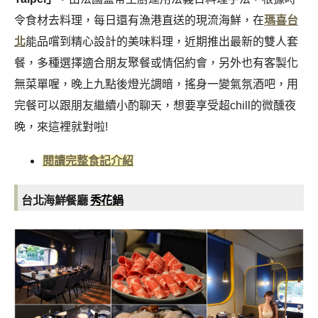
令食材去料理，每日還有漁港直送的現流海鮮，在
瑪喜台
北
能品嚐到精心設計的美味料理，近期推出最新的雙人套
餐，多種選擇適合朋友聚餐或情侶約會，另外也有客製化
無菜單喔，晚上九點後燈光調暗，搖身一變氣氛酒吧，用
完餐可以跟朋友繼續小酌聊天，想要享受超chill的微醺夜
晚，來這裡就對啦!
閱讀完整食記介紹
台北海鮮餐廳
秀花鍋