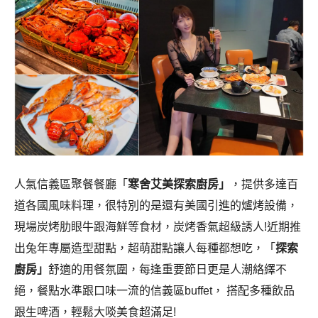
人氣信義區聚餐餐廳「
寒舍艾美探索廚房」
，提供多達百
道各國風味料理，很特別的是還有美國引進的爐烤設備，
現場炭烤肋眼牛跟海鮮等食材，炭烤香氣超級誘人!近期推
出兔年專屬造型甜點，超萌甜點讓人每種都想吃，「
探索
廚房」
舒適的用餐氛圍，每逢重要節日更是人潮絡繹不
絕，餐點水準跟口味一流的信義區buffet， 搭配多種飲品
跟生啤酒，輕鬆大啖美食超滿足!