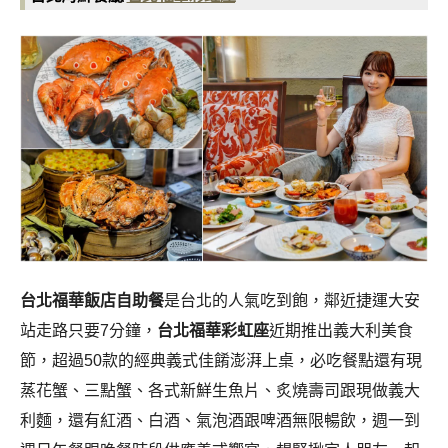
台北福華飯店自助餐
是台北的人氣吃到飽，鄰近捷運大安
站走路只要7分鐘，
台北福華彩虹座
近期推出義大利美食
節，超過50款的經典義式佳餚澎湃上桌，必吃餐點還有現
蒸花蟹、三點蟹、各式新鮮生魚片、炙燒壽司跟現做義大
利麵，還有紅酒、白酒、氣泡酒跟啤酒無限暢飲，週一到