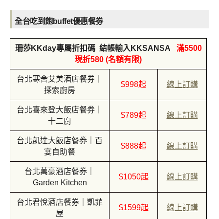
全台吃到飽buffet優惠餐劵
珊莎KKday專屬折扣碼 結帳輸入KKSANSA
滿5500
現折580 (名額有限)
台北寒舍艾美酒店餐券｜
$998起
線上訂購
探索廚房
台北喜來登大飯店餐券｜
$789起
線上訂購
十二廚
台北凱達大飯店餐券｜百
$888起
線上訂購
宴自助餐
台北萬豪酒店餐券｜
$1050起
線上訂購
Garden Kitchen
台北君悅酒店餐券｜凱菲
$1599起
線上訂購
屋