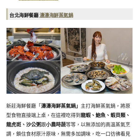
台北海鮮餐廳
濤濤海鮮蒸氣鍋
新莊海鮮餐廳「
濤濤海鮮蒸氣鍋」
主打海鮮蒸氣鍋，將原
型食物直接端上桌，在這裡吃得到
龍蝦、鮑魚、蝦貝類、
龍虎斑、
沙公粥
跟
小農時蔬
等等，以無添加的高溫蒸氣烹
調，鎖住食材原汁原味，無需多加調味，吃一口彷彿看見