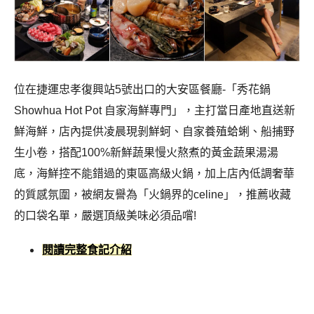
位在
捷運忠孝復興站5號出口
的
大安區餐廳
-「
秀花鍋
Showhua Hot Pot 自家海鮮專門」
，主打
當日產地直送新
鮮海鮮
，店內提供
凌晨現剝鮮蚵
、
自家養殖蛤蜊
、
船捕野
生小卷
，搭配
100%新鮮蔬果慢火熬煮
的
黃金蔬果湯湯
底
，
海鮮控
不能錯過的
東區高級火鍋
，加上店內低調奢華
的質感氛圍，被網友譽為「
火鍋界的celine
」，推薦收藏
的口袋名單，嚴選頂級美味必須品嚐!
閱讀完整食記介紹