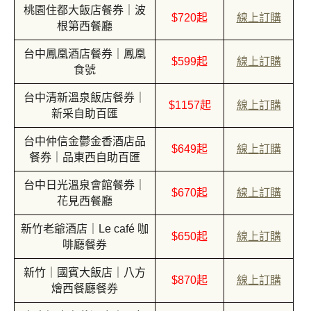
桃園住都大飯店餐券｜波
$720起
線上訂購
根第西餐廳
台中鳳凰酒店餐券｜鳳凰
$599起
線上訂購
食號
台中清新溫泉飯店餐券｜
$1157起
線上訂購
新采自助百匯
台中仲信金鬱金香酒店品
$649起
線上訂購
餐券｜品東西自助百匯
台中日光溫泉會館餐券｜
$670起
線上訂購
花見西餐廳
新竹老爺酒店｜Le café 咖
$650起
線上訂購
啡廳餐券
新竹｜國賓大飯店｜八方
$870起
線上訂購
燴西餐廳餐券