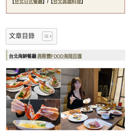
【
台北日式餐廳
】/【
台北異國料理
】
文章目錄
台北海鮮餐廳
典華豐FOOD海陸百匯