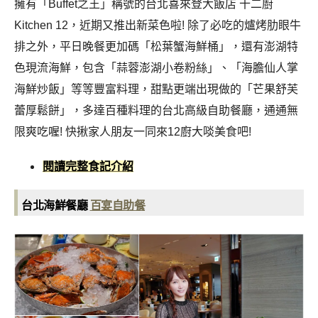
擁有「Buffet之王」稱號的台北喜來登大飯店 十二廚
Kitchen 12，近期又推出新菜色啦! 除了必吃的爐烤肋眼牛
排之外，平日晚餐更加碼「松葉蟹海鮮桶」，還有澎湖特
色現流海鮮，包含「蒜蓉澎湖小卷粉絲」、「海膽仙人掌
海鮮炒飯」等等豐富料理，甜點更端出現做的「芒果舒芙
蕾厚鬆餅」，多達百種料理的台北高級自助餐廳，通通無
限爽吃喔! 快揪家人朋友一同來12廚大啖美食吧!
閱讀完整食記介紹
台北海鮮餐廳
百宴自助餐