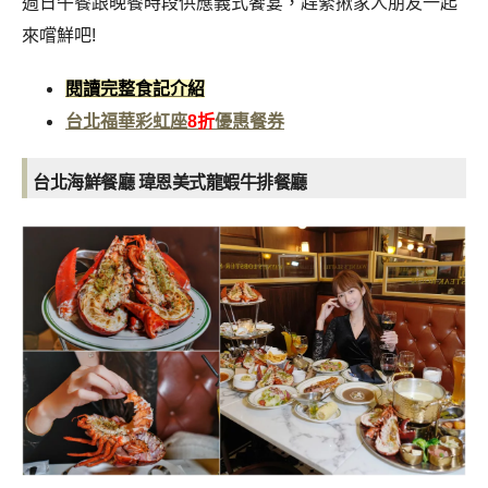
週日午餐跟晚餐時段供應義式饗宴，趕緊揪家人朋友一起
來嚐鮮吧!
閱讀完整食記介紹
台北福華彩虹座
8折
優惠餐券
台北海鮮餐廳 瑋恩美式龍蝦牛排餐廳