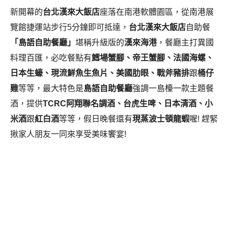
新開幕的
台北漢來大飯店
座落在
南港軟體園區，從南港展
覽館捷運站步行5分鐘即可抵達，
台北漢來大飯店
自助餐
「島語自助餐廳」
堪稱升級版的
漢來海港
，餐廳
主打異國
料理百匯，必吃餐點有
鱈場蟹腳、帝王蟹腳、法國海螺、
日本生蠔、現流鮮魚生魚片、美國肋眼、戰斧豬排
跟
桶仔
雞
等等，最大特色是
島語自助餐廳
強調一島檯一款主題餐
酒，提供
TCRC阿翔聯名調酒、台虎生啤、日本清酒、小
米酒
跟
紅白酒
等等，假日晚餐還有
現蒸波士頓龍蝦
喔! 趕緊
揪家人朋友一同來享受美味饗宴!