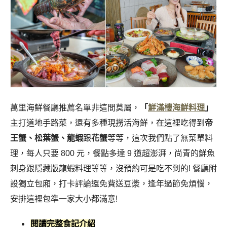
萬里海鮮餐廳推薦名單非這間莫屬，
「
鮮滿樓海鮮料理
」
主打道地手路菜，還有多種現撈活海鮮，在這裡吃得到
帝
王蟹、松葉蟹、
龍蝦
跟
花蟹
等等，這次我們點了無菜單料
理，每人只要 800 元，餐點多達 9 道超澎湃，尚青的鮮魚
刺身跟隱藏版龍蝦料理等等，沒預約可是吃不到的! 餐廳附
設獨立包廂，打卡評論還免費送豆漿，逢年過節免煩惱，
安排這裡包準一家大小都滿意!
閱讀完整食記介紹