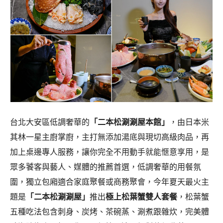
台北大安區低調奢華的
「二本松涮涮屋本館」
，由日本米
其林一星主廚掌廚，主打無添加湯底與現切高級肉品，再
加上桌邊專人服務，讓你完全不用動手就能愜意享用，是
眾多饕客與藝人、媒體的推薦首選，低調奢華的用餐氛
圍，獨立包廂適合家庭聚餐或商務聚會，今年夏天最火主
題是
「二本松涮涮屋」
推出
極上松葉蟹雙人套餐
，松葉蟹
五種吃法包含刺身、炭烤、茶碗蒸、涮煮跟雜炊，完美體