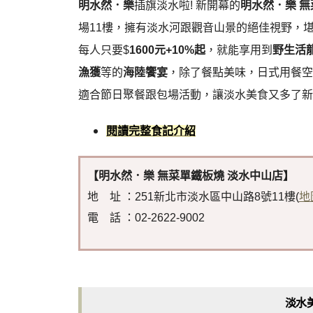
明水然．樂
插旗淡水啦! 新開幕的
明水然．樂 無
場11樓，擁有淡水河跟觀音山景的絕佳視野，
每人只要$
1600元+10%起
，就能享用到
野生活
漁獲
等的
海陸饗宴
，除了餐點美味，日式用餐空
適合節日聚餐跟包場活動，讓淡水美食又多了新
閱讀完整食記介紹
【明水然．樂 無菜單鐵板燒 淡水中山店】
地 址 ：251新北市淡水區中山路8號11樓(
地
電 話 ：02-2622-9002
淡水美