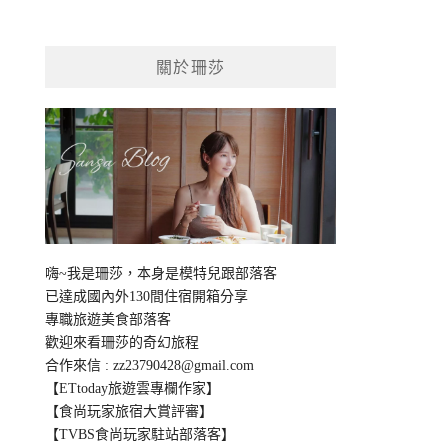
關於珊莎
嗨~我是珊莎，本身是模特兒跟部落客
已達成國內外130間住宿開箱分享
專職旅遊美食部落客
歡迎來看珊莎的奇幻旅程
合作來信 :
zz23790428@gmail.com
【ETtoday旅遊雲專欄作家】
【食尚玩家旅宿大賞評審】
【TVBS食尚玩家駐站部落客】