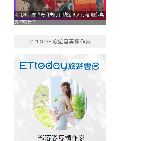
☆【2025摩洛哥自由行】精選 9 天行程 珊莎真
實體驗分享!
ETTODY旅遊雲專欄作家