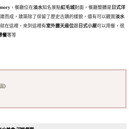
mory
，餐廳位在
淡水
知名景點
紅毛城
對面，餐廳整體是
日式洋
建而成，建築除了保留了歷史古蹟的樣貌，還有可以觀賞
淡水
就在這裡，來到這裡有
室外露天座位
跟
日式小屋
可以用餐，很
聚
餐
等
等
圖
)