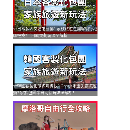
☆日本多人交通怎麼排? 家族旅遊包團客製行程
哪裡找?半自助規劃玩法全解析
☆韓國客製化旅遊哪裡找? Google地圖失靈怎麼
辦? 家族包團半自助新玩法全解析!