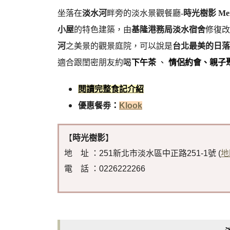
坐落在
淡水河
畔旁的淡水景觀餐廳-
時光樹影 Me
小屋
的特色建築，由
基隆港務局淡水宿舍
修復改
河
之美景的觀景庭院，可以說是
台北最美的日落
適合跟閨密朋友約
喝
下午茶
、
情侶約會
、
親子
閱讀完整食記介紹
優惠餐劵
：
Klook
【
時光樹影
】
地 址 ：251新北市淡水區中正路251-1號 (
地
電 話 ：0226222266