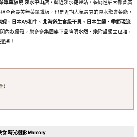
菜單鐵板燒 淡水中山店
，鄰近淡水捷運站，餐廳進駐大都會廣
堪稱全台最美無菜單鐵板，也是近期人氣最夯的淡水聚會餐廳，
龍蝦
、
日本A5和牛
、
北海道生食級干貝、日本生蠔、季節現流
間內斂優雅，樂多多集團旗下品牌
明水然．樂
附設獨立包廂，
選擇
！
圖
)
食 時光樹影 Memory