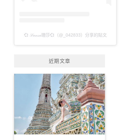
💞 𝒮𝒶𝓃𝓈𝒶珊莎💞（@_042833）分享的貼文
近期文章