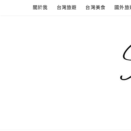
Skip
關於我
台灣旅遊
台灣美食
國外旅
to
content
混血珊莎的
國內外旅遊-住宿-美食-分享