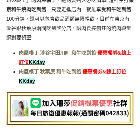
題の殿堂」的
肉屋橫丁
，絕對要列入必吃清單! 這裡主打
東
京和牛燒肉吃到飽
，只要走進店內，就能享受
和牛吃到飽
100分鐘，還可以包含飲品酒類無限暢飲，目前在東京有
澀谷跟秋葉原兩間吃到飽分店，讓肉食控瘋狂的燒肉殿堂
絕對要朝聖!
肉屋橫丁 涉谷宇田川町 和牛吃到飽
優惠餐券&線上
訂位
KKday
肉屋橫丁 秋葉原 和牛吃到飽
優惠餐券&線上訂位
KKday