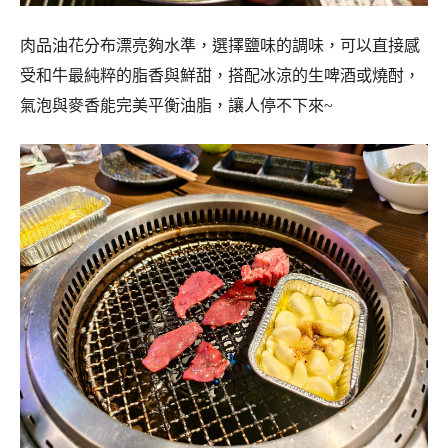
肉品油花分布漂亮夠水準，選擇鹽味的調味，可以直接感
受和牛最純粹的脂香與鮮甜，搭配冰涼的生啤酒或燒酎，
氣泡與麥香能完美平衡油脂，讓人停不下來~