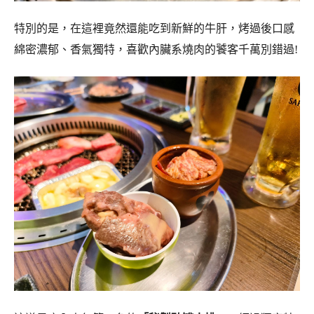
特別的是，在這裡竟然還能吃到新鮮的牛肝，烤過後口感
綿密濃郁、香氣獨特，喜歡內臟系燒肉的饕客千萬別錯過!