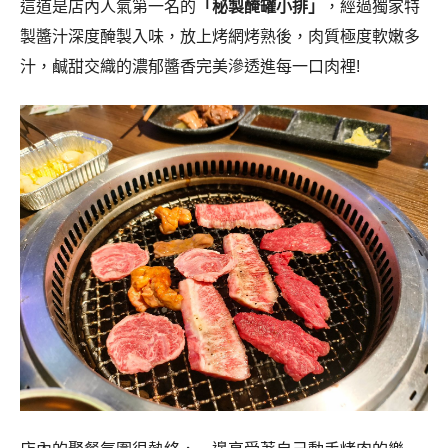
這道是店內人氣第一名的
「秘製醃罐小排」
，經過獨家特
製醬汁深度醃製入味，放上烤網烤熟後，肉質極度軟嫩多
汁，鹹甜交織的濃郁醬香完美滲透進每一口肉裡!