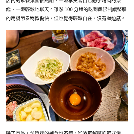
店內的聚餐氛圍很熱絡，一邊享受著自己動手烤肉的樂
趣、一邊輕鬆地聊天。雖然 100 分鐘的吃到飽限制讓整體
的用餐節奏稍微偏快，但也覺得輕鬆自在，沒有壓迫感。
除了肉品，菜單裡的副食也不錯。從清爽解膩的韓式泡