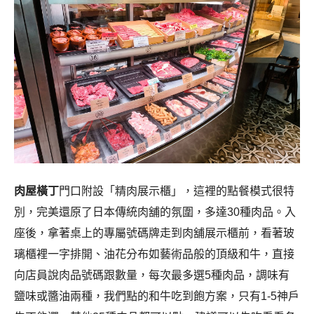
肉屋橫丁
門口附設「精肉展示櫃」，這裡的點餐模式很特
別，完美還原了日本傳統肉舖的氛圍，多達30種肉品。入
座後，拿著桌上的專屬號碼牌走到肉舖展示櫃前，看著玻
璃櫃裡一字排開、油花分布如藝術品般的頂級和牛，直接
向店員說肉品號碼跟數量，每次最多選5種肉品，調味有
鹽味或醬油兩種，我們點的和牛吃到飽方案，只有1-5神戶