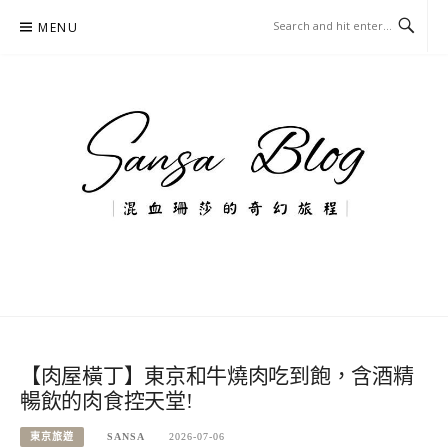
Skip
MENU
to
content
混血珊莎的奇幻旅程
國內外旅遊-住宿-美食-分享
【肉屋橫丁】東京和牛燒肉吃到飽，含酒精
暢飲的肉食控天堂!
東京旅遊
SANSA
2026-07-06