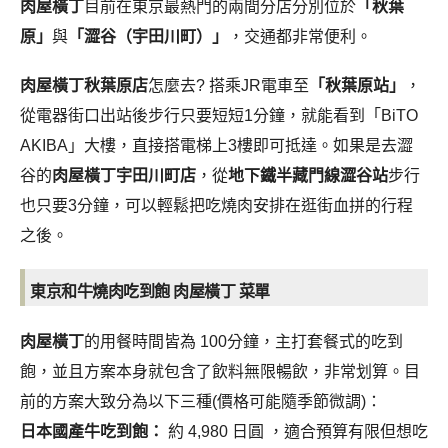
肉屋橫丁
目前在東京最熱門的兩間分店分別位於
「秋葉
原」
與
「澀谷（宇田川町）」
，交通都非常便利。
肉屋橫丁秋葉原店
怎麼去? 搭乘JR電車至
「秋葉原站」
，
從電器街口出站後步行只要短短1分鐘，就能看到「BiTO
AKIBA」大樓，直接搭電梯上3樓即可抵達。如果是去澀
谷的
肉屋橫丁宇田川町店
，從
地下鐵半藏門線澀谷站
步行
也只要3分鐘，可以輕鬆把吃燒肉安排在逛街血拼的行程
之後。
東京和牛燒肉吃到飽 肉屋橫丁 菜單
肉屋橫丁
的用餐時間皆為 100分鐘，主打套餐式的吃到
飽，並且方案本身就包含了飲料無限暢飲，非常划算。目
前的方案大致分為以下三種(價格可能隨季節微調)：
日本國產牛吃到飽：
約 4,980 日圓 ，適合預算有限但想吃