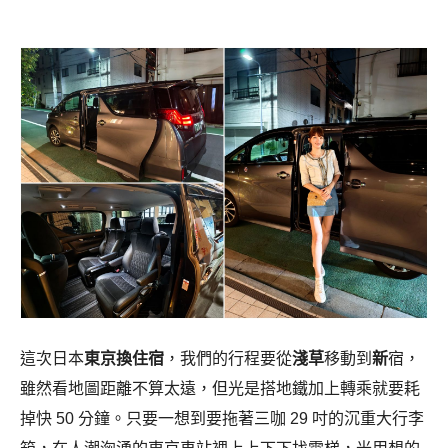
這次日本
東京換住宿
，我們的行程要從
淺草
移動到
新
宿，
雖然看地圖距離不算太遠，但光是搭地鐵加上轉乘就要耗
掉快 50 分鐘。只要一想到要拖著三咖 29 吋的沉重大行李