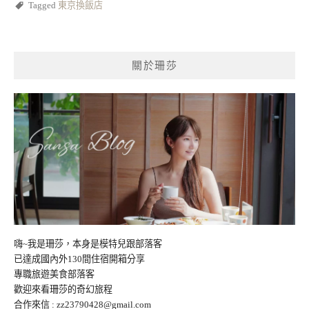
Tagged
東京換飯店
關於珊莎
嗨~我是珊莎，本身是模特兒跟部落客
已達成國內外130間住宿開箱分享
專職旅遊美食部落客
歡迎來看珊莎的奇幻旅程
合作來信 :
zz23790428@gmail.com