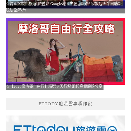
☆韓國客製化旅遊哪裡找? Google地圖失靈怎麼辦? 家族包團半自助新
玩法全解析!
☆【2025摩洛哥自由行】精選 9 天行程 珊莎真實體驗分享!
ETTODY旅遊雲專欄作家