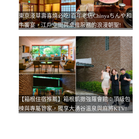
東京淺草壽喜燒必吃!百年老店Chinyaちんや和
牛饗宴，江戶空間與桌邊服務的浪漫朝聖!
【箱根住宿推薦】箱根凱撒強羅會館：頂級包
棟與專屬管家，獨享大湧谷溫泉與麻將KTV!