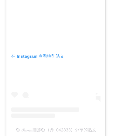
在 Instagram 查看這則貼文
💞 𝒮𝒶𝓃𝓈𝒶珊莎💞（@_042833）分享的貼文