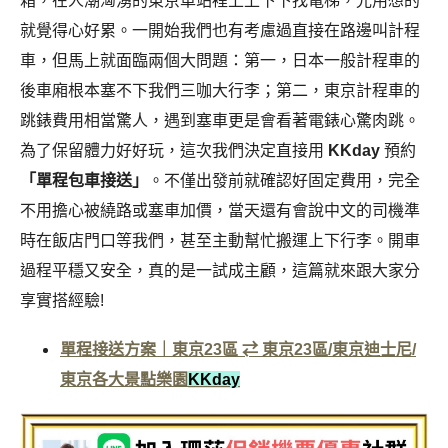
箱，在人潮洶湧的東京車站裡上上下下找電梯，光用想的
就覺得心好累。
一開始我們也有考慮過直接在路邊叫計程
車，但馬上就面臨兩個大問題：第一，日本一般計程車的
後車廂根本塞不下我們三咖大行李；第二，東京計程車的
跳錶費用相當驚人，遇到塞車更是會看著電錶心驚肉跳。
為了保留體力好好玩，這次我們決定直接用
KKday
預約
「單程包車接送」
。不僅出發前就確認好固定費用，完全
不用擔心被繞路或塞車加價，當天還有會說中文的司機準
時在飯店門口等我們，甚至主動幫忙搬運上下行李。開車
過程平穩又安全，真的是一試成主顧，這篇就來跟大家分
享實搭經驗!
單程接送方案｜東京23區 ⇄ 東京23區/東京迪士尼/
東京各大景點樂園
KKday