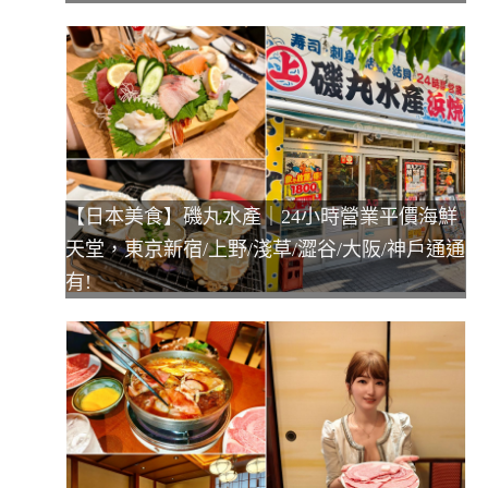
【日本美食】磯丸水產｜24小時營業平價海鮮
天堂，東京新宿/上野/淺草/澀谷/大阪/神戶通通
有!