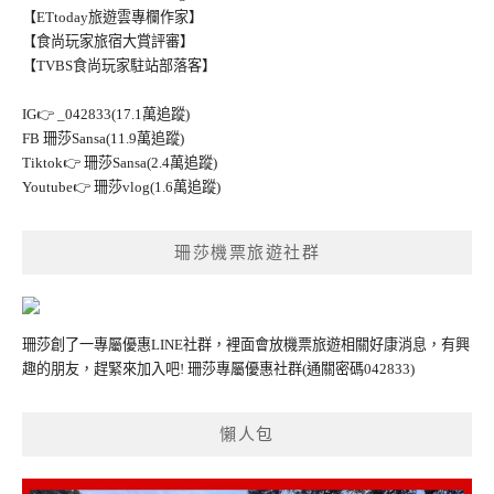
【ETtoday旅遊雲專欄作家】
【食尚玩家旅宿大賞評審】
【TVBS食尚玩家駐站部落客】
IG👉
_042833(17.1萬追蹤)
FB
珊莎Sansa(11.9萬追蹤)
Tiktok👉
珊莎Sansa(2.4萬追蹤)
Youtube👉
珊莎vlog(1.6萬追蹤)
珊莎機票旅遊社群
珊莎創了一專屬優惠LINE社群，裡面會放機票旅遊相關好康消息，有興
趣的朋友，趕緊來加入吧!
珊莎專屬優惠社群
(通關密碼042833)
懶人包