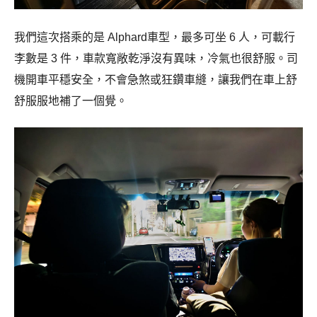
我們這次搭乘的是 Alphard車型，最多可坐 6 人，可載⾏
李數是 3 件，車款寬敞乾淨沒有異味，冷氣也很舒服。司
機開車平穩安全，不會急煞或狂鑽車縫，讓我們在車上舒
舒服服地補了一個覺。