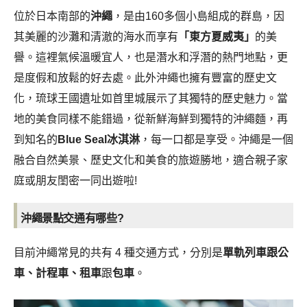
位於日本南部的
沖繩
，是由160多個小島組成的群島，因
其美麗的沙灘和清澈的海水而享有
「東方夏威夷」
的美
譽。這裡氣候溫暖宜人，也是潛水和浮潛的熱門地點，更
是度假和放鬆的好去處。此外沖繩也擁有豐富的歷史文
化，琉球王國遺址如首里城展示了其獨特的歷史魅力。當
地的美食同樣不能錯過，從新鮮海鮮到獨特的沖繩麵，再
到知名的
Blue Seal冰淇淋
，每一口都是享受。沖繩是一個
融合自然美景、歷史文化和美食的旅遊勝地，適合親子家
庭或朋友閨密一同出遊啦!
沖繩景點
交通有哪些?
目前沖繩常見的共有 4 種交通方式，分別是
單軌列車跟公
車、計程車、租車
跟
包車
。