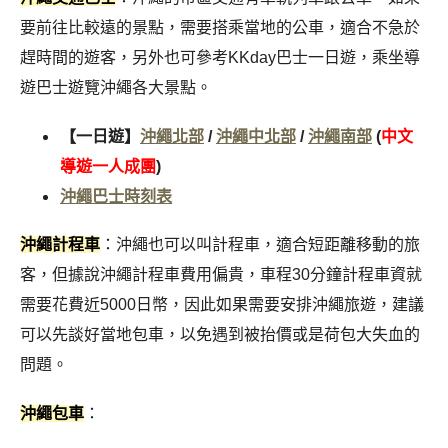
要前往比較遠的景點，需要搭乘當地的公車，適合不急於
趕時間的遊客，另外也可參考KKday巴士一日遊，乘坐導
遊巴士遊覽沖繩各大景點。
【一日遊】
沖繩北部
/
沖繩中北部
/
沖繩南部
(
中文
導遊一人成團
)
沖繩巴士時刻表
沖繩計程車
：沖繩也可以叫計程車，適合短距離移動的旅
客，但據說沖繩計程車費用偏貴，車程30分鐘計程車資就
需要花費近5000日幣，因此如果需要安排沖繩旅遊，建議
可以先談好當地包車，以免遇到被抬價或是荷包大失血的
問題。
沖繩包車
：