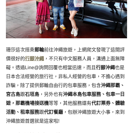
珊莎這次搭乘
郵輪
前往沖繩旅遊，上網爬文發現了這間評
價很好的
行腳沖繩
，不只有中文服務人員，溝通上面無障
礙。透過Line@詢問回覆也相當迅速，而且
行腳沖繩
也是
日本合法經營的旅行社，非私人經營的包車，不擔心遇到
詐騙，除了提供郵輪自由行的包車服務，包含
沖繩那霸、
宮古島
跟
石垣島
，另外也有
沖繩本島包車服務、包車一日
遊，那霸機場接送機
等等，其他服務還有
代訂票券、體驗
活動、租車服務
跟
代訂餐廳
，包辦沖繩旅遊大小事，來到
沖繩旅遊首選就是這家啦!