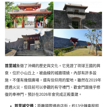
首里城
象徵了沖繩的歷史與文化。它見證了琉球王國的興
衰，位於小山丘上，被曲線的城牆環繞，內部有許多設
施。不僅有幾個廣場，還有信仰用的聖地。雖然在2019年
遭遇火災，但目前可以參觀的有守禮門、歡會門跟幾乎修
復的奉神門，預計在2026年會完成正殿重建。
首里城交通：
距離國際通商店街，約13分鐘車程即