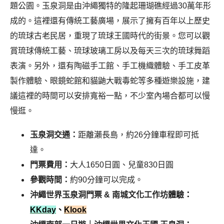
題公園。玉泉洞是由沖繩獨特的隆起珊瑚礁經過30萬年形
成的。這裡還有傳統工藝廣場，展示了擁有百年以上歷史
的琉球古老民居，重現了琉球王國時代的街景。您可以觀
賞琉球傳統工藝、琉球玻璃工房以及每天三次的琉球舞蹈
表演。另外，還有陶磁手工館、手工機織體驗、手工皮革
製作體驗、眼鏡蛇館和貓鼬大戰毒蛇等多種遊樂設施，建
議這裡的時間可以安排寬裕一點，不少室內場合都可以慢
慢逛。
玉泉洞交通：
距離瀨長島，約26分鐘車程即可抵
達。
門票費用：
大人1650日圓、兒童830日圓
參觀時間：
約90分鐘可以完成。
沖繩世界玉泉洞門票 & 南城文化工作坊體驗
：
KKday
、
Klook