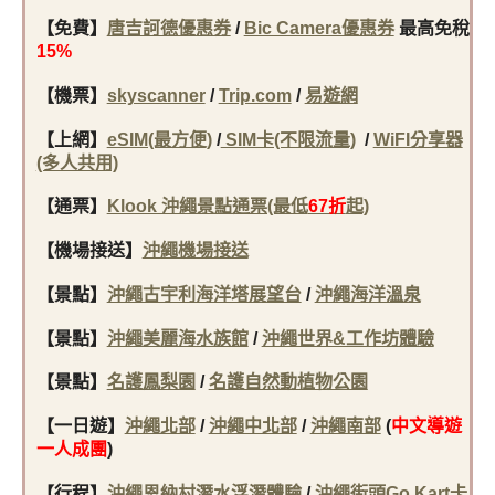
【免費】
唐吉訶德優惠券
/
Bic Camera優惠券
最高免稅
15%
【機票】
skyscanner
/
Trip.com
/
易遊網
【上網】
eSIM(最方便)
/
SIM卡(不限流量)
/
WiFI分享器
(多人共用)
【通票】
Klook 沖繩景點通票(最低
67折
起)
【機場接送】
沖繩機場接送
【景點】
沖繩古宇利海洋塔展望台
/
沖繩海洋溫泉
【景點】
沖繩美麗海水族館
/
沖繩世界&工作坊體驗
【景點】
名護鳳梨園
/
名護自然動植物公園
【一日遊】
沖繩北部
/
沖繩中北部
/
沖繩南部
(
中文導遊
一人成團
)
【行程】
沖繩恩納村潛水浮潛體驗
/
沖繩街頭Go Kart卡