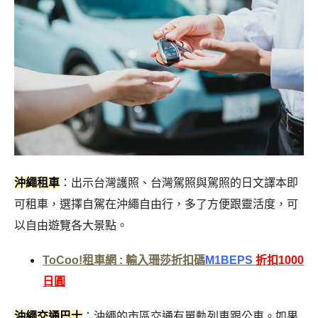
沖繩租車
：出示台灣護照、台灣駕照與駕照的日文譯本即
可租車，選擇自駕在沖繩自由行，多了方便跟靈活度，可
以自由遊覽各大景點。
ToCoo!租車網 : 輸入珊莎折扣碼
M1BEPS
折扣1000
日圓
沖繩交通巴士
：沖繩的市區交通有單軌列車跟公車。如果