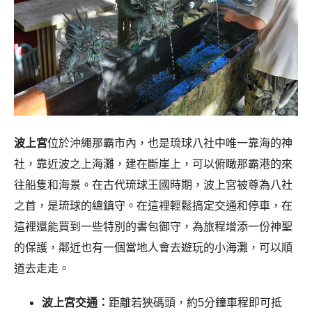
波上宮
位於沖繩那霸市內，也是琉球八社中唯一靠海的神
社，靠近波之上海灘，建在斷崖上，可以俯瞰那霸港的來
往船隻和海景。在古代琉球王國時期，波上宮被尊為八社
之首，是琉球的總鎮守。在這裡輕鬆搞定交通和停車，在
這裡還能買到一些特別的書包御守，為旅程增添一份神聖
的保護，鄰近也有一個當地人會去遊玩的小海灘，可以順
道去走走。
波上宮交通：
距離若狹碼頭，約5分鐘車程即可抵