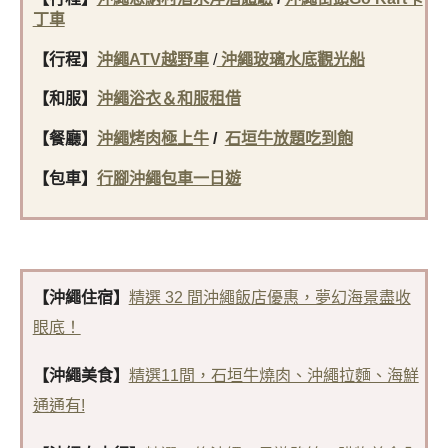
丁車
【行程】
沖繩ATV越野車
/
沖繩玻璃水底觀光船
【和服】
沖繩浴衣＆和服租借
【餐廳】
沖繩烤肉極上牛
/
石垣牛放題吃到飽
【包車】
行腳沖繩包車一日遊
【沖繩住宿】
精選 32 間沖繩飯店優惠，夢幻海景盡收
眼底！
【沖繩美食】
精選11間，石垣牛燒肉、沖繩拉麵、海鮮
通通有!