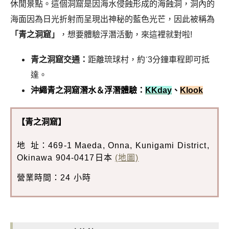
休閒景點。這個洞窟是因海水侵蝕形成的海蝕洞，洞內的
海面因為日光折射而呈現出神秘的藍色光芒，因此被稱為
「青之洞窟」
，想要體驗浮潛活動，來這裡就對啦!
青之洞窟交通：
距離琉球村，約ˊ3分鐘車程即可抵
達。
沖繩青之洞窟潛水＆浮潛體驗：
KKday
、
Klook
【青之洞窟
】
地 址：469-1 Maeda, Onna, Kunigami District,
Okinawa 904-0417日本
(地圖)
營業時間：24 小時