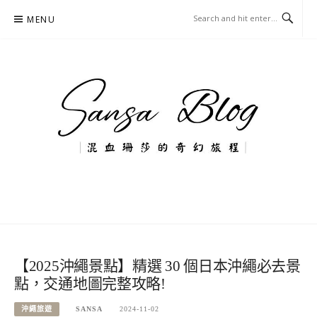
Skip
MENU
to
content
混血珊莎的奇幻旅程
國內外旅遊-住宿-美食-分享
【2025沖繩景點】精選 30 個日本沖繩必去景
點，交通地圖完整攻略!
沖繩旅遊
SANSA
2024-11-02