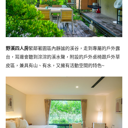
野溪四人房
緊鄰著園區內靜謐的溪谷，走到專屬的戶外露
台，耳邊會聽到淙淙的溪水聲，附設的戶外桌椅跟戶外草
皮區，兼具有山、有水，又擁有活動空間的特色~