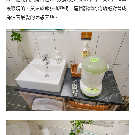
最吸睛的，莫過於那張搖籃椅，這個靜謐的角落絕對會成
為住客最愛的休憩天地~