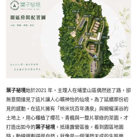
葉子祕境
始於2021 年，主理人在埔里山區偶然迷了路，卻
無意間撞見了這片讓人心曠神怡的仙境。為了延續那份初
見的感動，在這片擁有「桃米坑百年湧泉」與蜿蜒溪谷的
土地上，用心種植了櫻花、青楓與一整片翠綠的茶園，才
打造出如今的
葉子祕境
，抵達露營區後，看到園區地圖
時，動線規劃得很自然，就像是一個渾然天成的生態樂