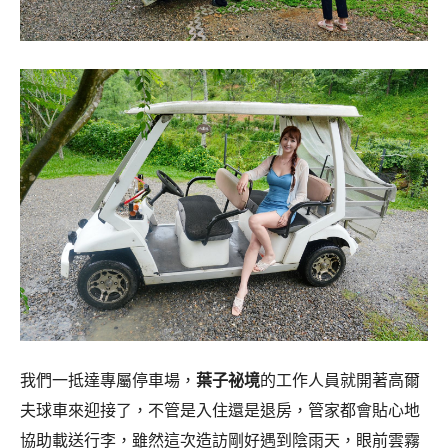
我們一抵達專屬停車場，
葉子祕境
的工作人員就開著高爾
夫球車來迎接了，不管是入住還是退房，管家都會貼心地
協助載送行李，雖然這次造訪剛好遇到陰雨天，眼前雲霧