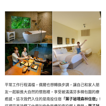
平常工作行程滿檔，偶爾也想轉換步調，讓自己和家人朋
友一起躲進大自然的懷抱裡，享受被滿滿芬多精包圍的療
癒感。這次我們入住的是南投住宿
「葉子祕境森林住宿」
!