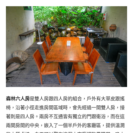
森林六人房
是雙人房跟四人房的組合，戶外有大草皮跟搖
椅，沿著小徑走進房間區域時，會先經過一間雙人房，接
著則是四人房。兩房不互通皆有獨立的門跟衛浴，而在這
兩間房間的中央，嵌入了一個半戶外的客廳區，提供溫潤