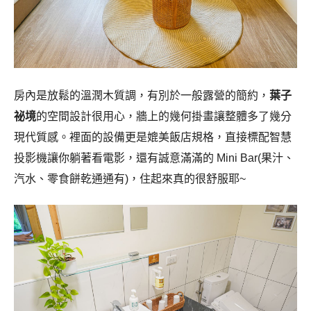
房內是放鬆的溫潤木質調，有別於一般露營的簡約，
葉子
祕境
的空間設計很用心，牆上的幾何掛畫讓整體多了幾分
現代質感。裡面的設備更是媲美飯店規格，直接標配智慧
投影機讓你躺著看電影，還有誠意滿滿的 Mini Bar(果汁、
汽水、零食餅乾通通有)，住起來真的很舒服耶~