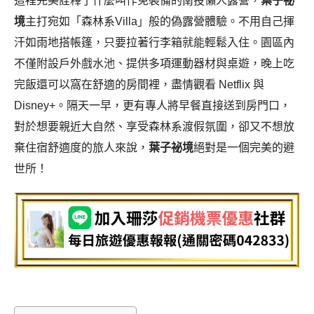
這裡完美詮釋了什麼叫作免裝備的南投懶人露營，
葉子祕
境
主打宛如「森林系Villa」般的偽露營體驗。不用自己揮
汗如雨地搭帳篷，只要拉著行李箱就能輕鬆入住。園區內
不僅附設戶外戲水池、提供多項運動器材與桌遊，晚上吃
完飯還可以窩在舒適的房間裡，盡情觀看 Netflix 與
Disney+。隔天一早，更有專人將早餐直接送到房門口，
對於想要親近大自然、享受森林系渡假氛圍，卻又不想放
棄住宿舒適度的旅人來說，
葉子祕境
絕對是一個完美的避
世所！