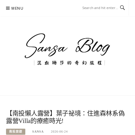
Skip
MENU
to
content
混血珊莎的奇幻旅程
國內外旅遊-住宿-美食-分享
【南投懶人露營】葉子祕境：住進森林系偽
露營Villa的療癒時光!
南投旅遊
SANSA
2026-06-24