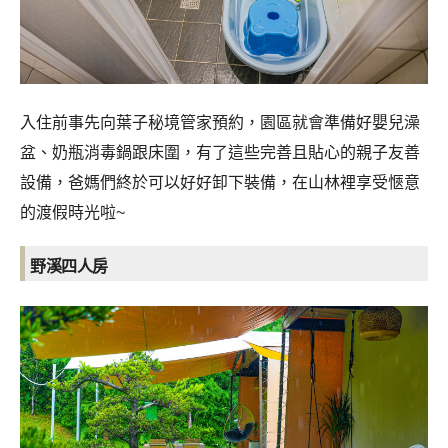
入住前事先向葉子秘境管家預約，園區就會準備好嬰兒澡
盆、奶瓶消毒鍋跟床圍，有了這些完善且貼心的親子友善
設備，爸媽們終於可以好好卸下裝備，在山林裡享受愜意
的渡假時光啦~
野溪四人房