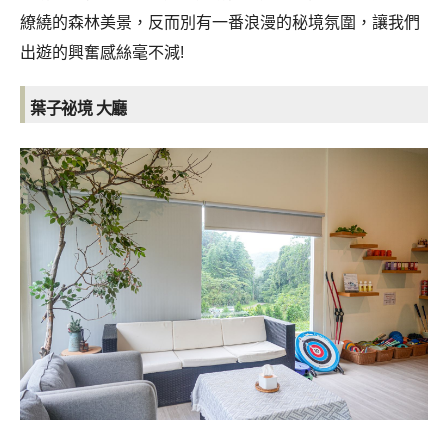
繚繞的森林美景，反而別有一番浪漫的秘境氛圍，讓我們
出遊的興奮感絲毫不減!
葉子祕境 大廳