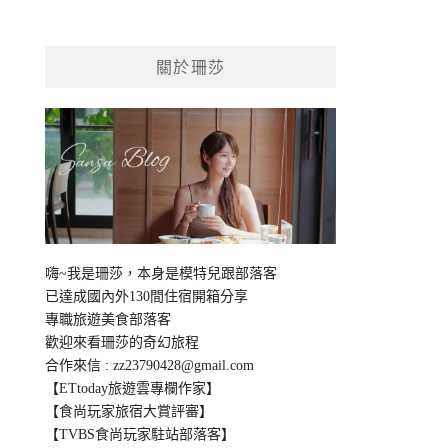
關於珊莎
嗨~我是珊莎，本身是模特兒跟部落客
已達成國內外130間住宿開箱分享
專職旅遊美食部落客
歡迎來看珊莎的奇幻旅程
合作來信 :
zz23790428@gmail.com
【ETtoday旅遊雲專欄作家】
【食尚玩家旅宿大賞評審】
【TVBS食尚玩家駐站部落客】