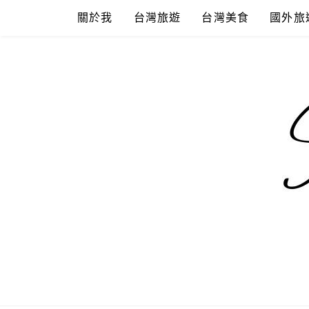
Skip
關於我
台灣旅遊
台灣美食
國外旅
to
content
混血珊莎的
國內外旅遊-住宿-美食-分享