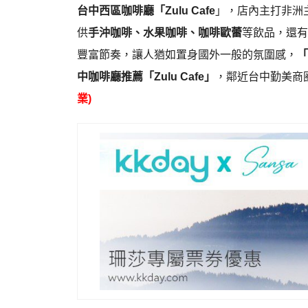
台中西區咖啡廳「Zulu Cafe
」，店內主打非洲
供
手沖咖啡、水果咖啡、咖啡歐蕾
等飲品，還有
豐富節奏，讓人猶如置身國外一般的氛圍感，
「
中咖啡廳推薦「Zulu Cafe」
，鄰近台中勤美商圈
業)