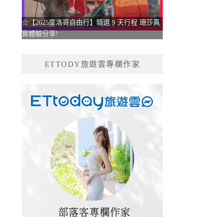
☆【2025摩洛哥自由行】精選 9 天行程 珊莎真
實體驗分享!
ETTODY旅遊雲專欄作家