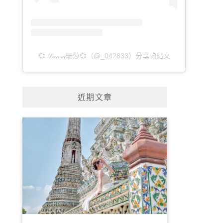
💞 𝒮𝒶𝓃𝓈𝒶珊莎💞（@_042833）分享的貼文
近期文章