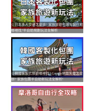
☆日本多人交通怎麼排? 家族旅遊包團客製行程
哪裡找?半自助規劃玩法全解析
☆韓國客製化旅遊哪裡找? Google地圖失靈怎麼
辦? 家族包團半自助新玩法全解析!