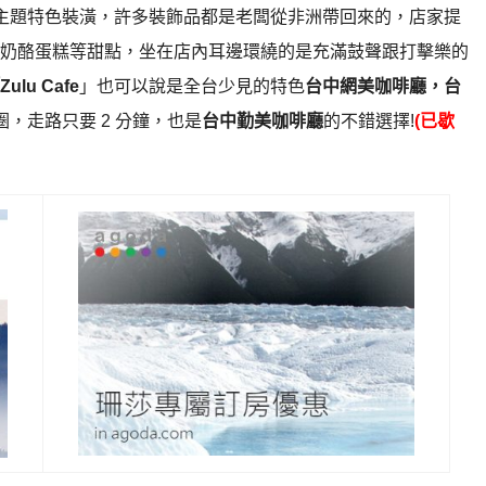
主題特色裝潢，許多裝飾品都是老闆從非洲帶回來的，店家提
奶酪蛋糕等甜點，坐在店內耳邊環繞的是充滿鼓聲跟打擊樂的
Zulu Cafe
」也可以說是全台少見的特色
台中網美咖啡廳，台
，走路只要 2 分鐘，也是
台中勤美咖啡廳
的不錯選擇!
(已歇