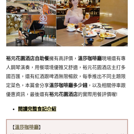
裕元花園酒店自助餐
擁有高評價，
溫莎咖啡廳
現場還有專
人鋼琴演奏，用餐環境優雅又舒適，裕元花園酒店主打多
國百匯，還有紅酒跟啤酒無限暢飲，每季推出不同主題限
定菜色，本篇會分享
溫莎咖啡廳多少錢
，以及相關停車跟
優惠資訊，最後還有
裕元花園酒店
的實際用餐評價喔!
閱讀完整食記介紹
【
溫莎咖啡廳
】