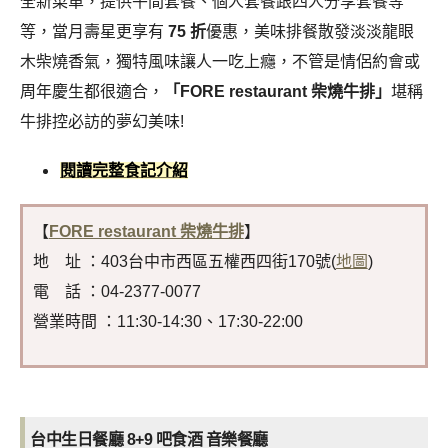
全新菜單，提供午間套餐、個人套餐跟四人分享套餐等
等，當月壽星更享有
75 折
優惠，美味排餐散發淡淡龍眼
木柴燒香氣，獨特風味讓人一吃上癮，不管是情侶約會或
周年慶生都很適合，
「FORE restaurant 柴燒牛排」
堪稱
牛排控必訪的夢幻美味!
閱讀完整食記介紹
【
FORE restaurant 柴燒牛排
】
地 址 ：403台中市西區五權西四街170號(
地圖
)
電 話 ：04-2377-0077
營業時間 ：11:30-14:30、17:30-22:00
台中生日餐廳 8+9 吧食酒 音樂餐廳