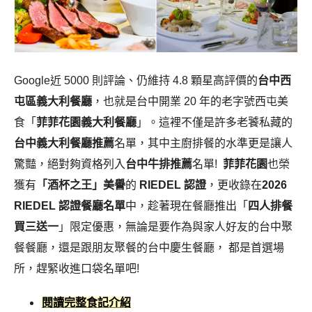
Google近 5000 則評論、仍維持 4.8 顆星高評價的
台中西
屯區義大利餐廳
，也就是台中開業 20 年的老字號西屯美
食「
菲菲花園義大利餐廳
」。這裡不僅是許多老饕私藏的
台中義大利餐廳推薦
名單，其中主廚排餐的水準更是讓人
驚豔，絕對夠資格列入
台中牛排推薦
名單!
菲菲花園
也榮
獲有
「酒杯之王」美譽
的
RIEDEL 認證
，更收錄在
2026
RIEDEL 認證餐廳名單
中，趁著現在餐廳推出「
四人排餐
買三送一
」限定優惠，無論是要作為與家人好友的台中聚
餐餐廳，還是跟朋友聚餐的台中慶生餐廳， 都是首選場
所，趕緊收進口袋名單吧!
閱讀完整食記介紹