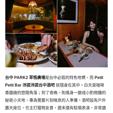
台中 PARK2 草悟廣場
是台中必逛的特色地標，而
Petit
Petit Bar 沛提沛提台中酒吧
就隱身在其中。白天是咖啡
香圍繞的悠閒角落；到了夜晚，則搖身一變成小酌微醺的
秘密小天地，專為需要片刻喘息的人準備。酒吧設有戶外
露天座位，也主打寵物友善，週末還有駐唱表演，非常適