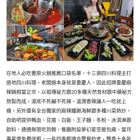
在地人必吃豐原火鍋推薦口袋名單，十三涮四川料理主打
道地四川料理，老闆娘本身就是重慶人，因此招牌重慶麻
辣鍋相當正宗，以祖傳祕方跟20多種天然食材跟中藥秘方
熬製而成，湯底不死鹹不死辣，溫潤香辣讓人一吃就上
癮，另外還有全台獨家的麻辣鐵鍬海鮮跟多種川菜熱炒，
自助吧提供鴨血、豆腐、白飯、王子麵、冬粉、冰淇淋跟
飲料，通通無限吃到飽，餐廳附設夢幻星空屋包廂，當月
壽星還免費送蝦，一年四季都適合聚餐約會，飄香十多年