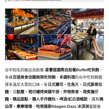
台中知名的飯店自助餐-
星饗道國際自助餐Buffet吃到飽
，
多達
百道美食佳餚無限吃到飽
，
多國料理
的台中吃到飽選
擇多滿足大眾的口味，有
日式壽司、生魚片、日式豚骨拉
麵、三點蟹、現切爐烤美國牛排、炸物熟食、現煮擔仔
麵、精品甜點、職人手作麵包、啤酒
/
紅白酒暢飲
，還有
燒
仙草、摩摩喳喳
、
哈根達斯Häagen-Dazs 冰淇淋
當飯後