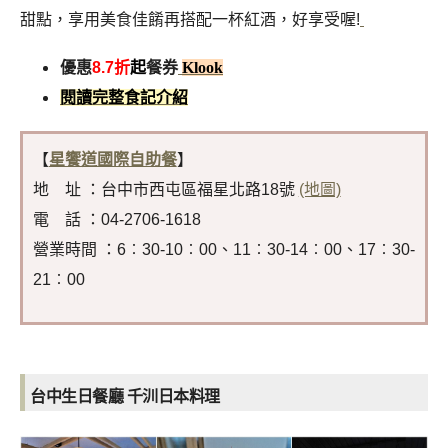
甜點，享用美食佳餚再搭配一杯紅酒，好享受喔!
優惠
8.7折
起
餐券
Klook
閱讀完整食記介紹
【
星饗道國際自助餐
】
地 址 ：台中市西屯區福星北路18號
(地圖)
電 話 ：04-2706-1618
營業時間 ：6︰30-10︰00、11︰30-14︰00、17︰30-
21︰00
台中生日餐廳 千汌日本料理