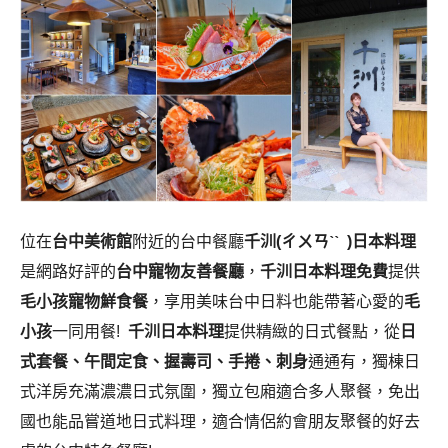
位在
台中美術館
附近的台中餐廳
千汌(ㄔㄨㄢˋˋ )日本料理
是網路好評的
台中寵物友善餐廳
，
千汌日本料理
免費
提供
毛小孩寵物鮮食餐
，享用美味台中日料也能帶著心愛的
毛
小孩
一同用餐!
千汌日本料理
提供精緻的日式餐點，從
日
式套餐、午間定食、握壽司、手捲、刺身
通通有，獨棟日
式洋房充滿濃濃日式氛圍，獨立包廂適合多人聚餐，免出
國也能品嘗道地日式料理，適合情侶約會朋友聚餐的好去