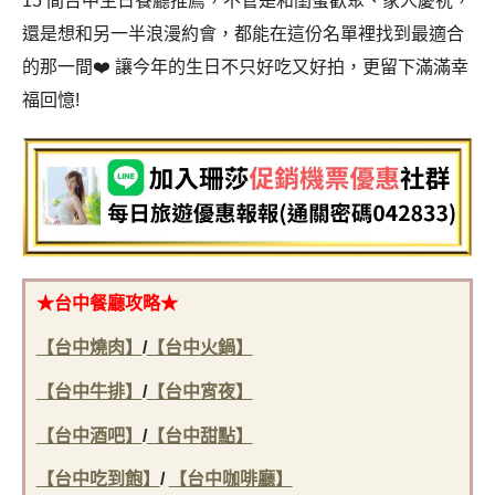
15 間台中生日餐廳推薦，不管是和閨蜜歡聚、家人慶祝，
還是想和另一半浪漫約會，都能在這份名單裡找到最適合
的那一間❤️ 讓今年的生日不只好吃又好拍，更留下滿滿幸
福回憶!
★台中餐廳攻略★
【台中燒肉】
/
【台中火鍋】
【台中牛排】
/
【台中宵夜】
【台中酒吧】
/
【台中甜點】
【台中吃到飽】
/
【台中咖啡廳】