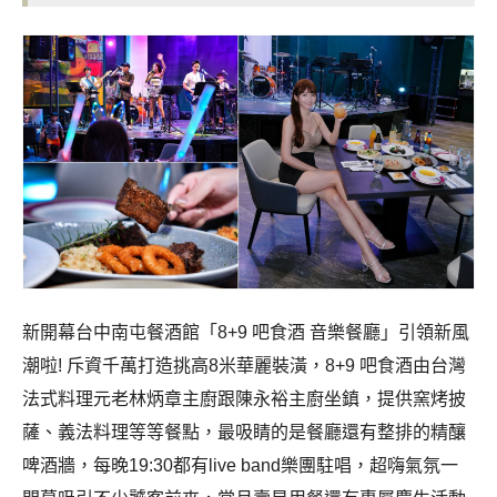
新開幕台中南屯餐酒館「8+9 吧食酒 音樂餐廳」引領新風
潮啦! 斥資千萬打造挑高8米華麗裝潢，8+9 吧食酒由台灣
法式料理元老林炳章主廚跟陳永裕主廚坐鎮，提供窯烤披
薩、義法料理等等餐點，最吸睛的是餐廳還有整排的精釀
啤酒牆，每晚19:30都有live band樂團駐唱，超嗨氣氛一