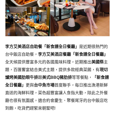
李方艾美酒店自助餐「新食譜全日餐廳」
是近期很熱門的
台中飯店自助餐，
李方艾美酒店餐廳「新食譜全日餐廳」
全天候提供豐富多元的各國風味料理，近期推出
美國祭
主
題，百匯饗宴結合美式主題，提供多款經典菜餚，有
現切
爐烤美國肋眼牛排
跟
美式BBQ豬肋排
等等餐點，
「新食譜
全日餐廳」
更與
台中魚市場
首度聯手，每日推出漁港新鮮
直送的海鮮料理，菜色超豐富讓人食指大動，除此之外餐
廳也很有氛圍感，適合約會慶生、聚餐尾牙的台中飯店吃
到飽，吃貨們趕緊來朝聖吧!