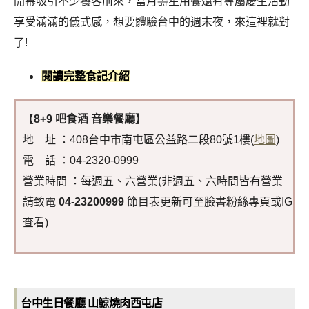
開幕吸引不少饕客前來，當月壽星用餐還有專屬慶生活動
享受滿滿的儀式感，想要體驗台中的週末夜，來這裡就對
了!
閱讀完整食記介紹
【
8+9 吧食酒 音樂餐廳】
地 址 ：408台中市南屯區公益路二段80號1樓(
地圖
)
電 話 ：04-2320-0999
營業時間 ：每週五、六營業(非週五、六時間皆有營業
請致電
04-23200999
節目表更新可至臉書粉絲專頁或IG
查看)
台中生日餐廳 山鯨燒肉西屯店