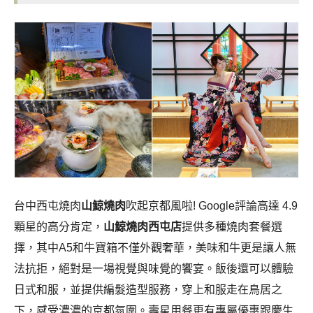
台中西屯燒肉
山鯨燒肉
吹起京都風啦! Google評論高達 4.9
顆星的高分肯定，
山鯨燒肉西屯店
提供多種燒肉套餐選
擇，其中A5和牛寶箱不僅外觀奢華，美味和牛更是讓人無
法抗拒，絕對是一場視覺與味覺的饗宴。飯後還可以體驗
日式和服，並提供編髮造型服務，穿上和服走在鳥居之
下，感受濃濃的京都氛圍。壽星用餐更有專屬優惠跟慶生