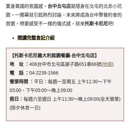
置身異國的氛圍感，
台中北屯店
是隱身在北屯的北非小花
園，一開幕就引起熱烈討論，未來將成為台中
聚餐約會的
首選，想要感受不一樣的儀式感，就來
托斯卡尼尼
吧!
閱讀完整食記介紹
【托斯卡尼尼義大利庭園餐廳-台中北屯店
】
地 址 ：
406台中市北屯區廍子路651巷66號(
地圖
)
電 話 ：
04-2239-1566
營業時間 ：
平日：每週一至周五 上午11:30～下午
03:00、下午05:00～晚上09:00
假日：
每週六至週日 上午11:30～晚上09:00(全天營業)
(除夕休息一日)