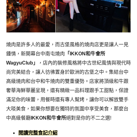
燒肉是許多人的最愛，而古堡風格的燒肉店更是讓人一見
鍾情，新開幕台中南屯燒肉
「IKKON和牛會所
WagyuClub」
，店內的裝修風格將中古世紀風情與現代時
尚完美結合，讓人彷彿置身於歐洲的古堡之中。
集結台中
高級燒肉和台中和牛燒肉的雙重優勢。店家將頂級和牛跟
奢華海鮮華麗呈現，還有精緻一品料理跟手工甜點，保證
滿足你的味蕾，用餐時還有專人幫烤，讓你可以解放雙手
大啖美食，如果你想要在獨特的氛圍中享受美食，那麼台
中高級餐廳
IKKON和牛會所
絕對是你的不二之選!
閱讀完整食記介紹