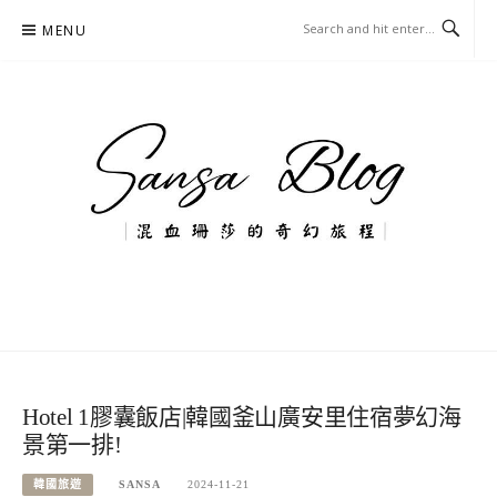
Skip
MENU
to
content
混血珊莎的奇幻旅程
國內外旅遊-住宿-美食-分享
Hotel 1膠囊飯店|韓國釜山廣安里住宿夢幻海
景第一排!
韓國旅遊
SANSA
2024-11-21